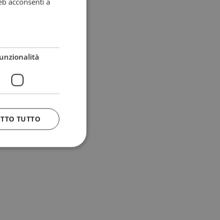
eb acconsenti a
unzionalità
ETTO TUTTO
 e la gestione