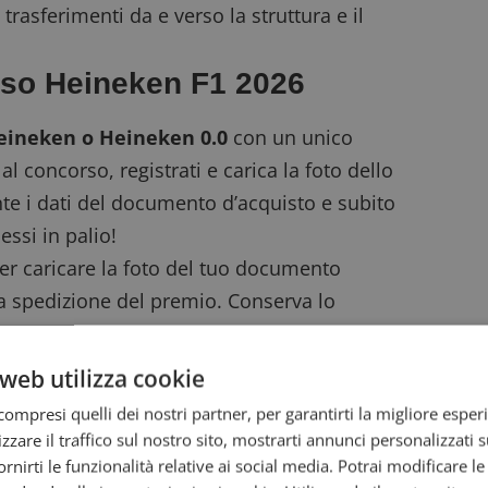
trasferimenti da e verso la struttura e il
rso Heineken F1 2026
Heineken o Heineken 0.0
con un unico
 al concorso
, registrati e carica la foto dello
te i dati del documento d’acquisto e subito
essi in palio!
 per caricare la foto del tuo documento
r la spedizione del premio. Conserva lo
erché potrebbe essere richiesto in qualsiasi
web utilizza cookie
e già vincenti, concorrono automaticamente
ompresi quelli dei nostri partner, per garantirti la migliore esper
zzare il traffico sul nostro sito, mostrarti annunci personalizzati su
mpleto
del concorso Heineken F1 per tutti i
fornirti le funzionalità relative ai social media. Potrai modificare l