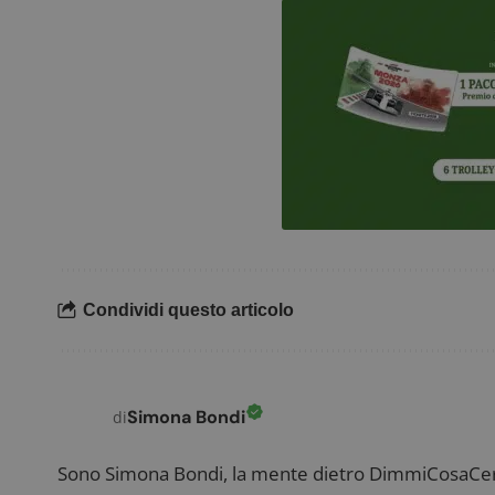
_pk_ses.1.938b
w
FCCDCF
.
__eoi
.
Condividi questo articolo
Simona Bondi
di
Sono Simona Bondi, la mente dietro DimmiCosaCerch