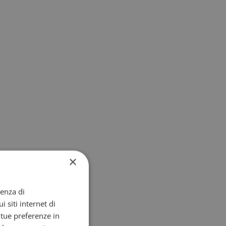
×
ienza di
i siti internet di
e tue preferenze in