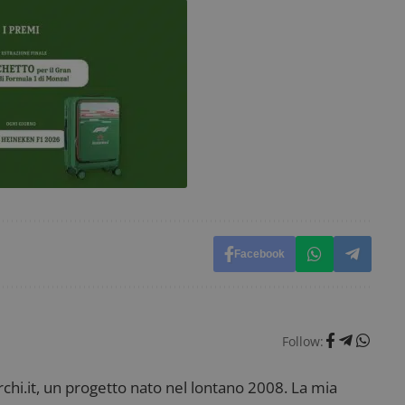
cookie.
ww.dimmicosacerchi.it
29 minuti
Questo nome di cookie è associato alla piattafo
58
open source Piwik. Viene utilizzato per aiutare i 
secondi
Web a monitorare il comportamento dei visitato
prestazioni del sito. È un cookie di tipo pattern, 
_pk_ses è seguito da una breve serie di numeri e
ritiene sia un codice di riferimento per il domin
cookie.
dimmicosacerchi.it
1 anno
Questo cookie viene utilizzato per l'analisi inte
del sito.
dimmicosacerchi.it
5 mesi 4
Questo cookie viene utilizzato per registrare l'
settimane
e l'interazione con il sito web, contribuendo a 
l'esperienza dell'utente e analizzare le prestazion
Facebook
Follow:
i.it, un progetto nato nel lontano 2008. La mia