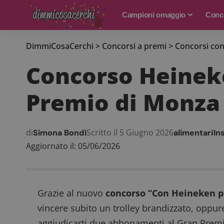
Campioni omaggio
Conco
DimmiCosaCerchi
>
Concorsi a premi
>
Concorsi con
Concorso Heineken
Premio di Monza
di
Scritto il 5 Giugno 2026
Simona Bondi
alimentari
In
Aggiornato il: 05/06/2026
Grazie al nuovo
concorso “Con Heineken pr
vincere subito un trolley brandizzato, oppure
aggiudicarti due abbonamenti al Gran Premi