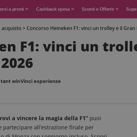
rsi a premi
Cashback spesa
Sconti e Offerte
Supe
 acquisto
>
Concorso Heineken F1: vinci un trolley e il Gra
 F1: vinci un trolle
 2026
stant win
Vinci esperienze
ovi a vincere la magia della F1”
puoi
 partecipare all’estrazione finale per
o di Monza con soggiorno incluso. Scopri