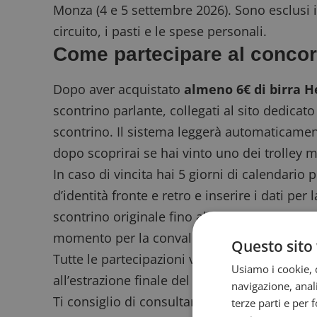
Monza (4 e 5 settembre 2026). Sono esclusi i 
circuito, i pasti e le spese personali.
Come partecipare al conco
Dopo aver acquistato
almeno 6€ di birra 
scontrino parlante
, collegati al
sito dedicato
scontrino. Il sistema leggerà automaticamen
dopo scoprirai se hai vinto uno dei trolley m
In caso di vincita hai 5 giorni di calendario
d’identità fronte e retro e inserire i dati pe
scontrino originale fino al 7 ottobre 2026, p
momento per la convalida della vincita.
Questo sito 
Tutte le partecipazioni valide, anche quell
Usiamo i cookie, c
all’estrazione finale del pacchetto F1.
navigazione, anali
Ti consiglio di consultare il
regolamento co
terze parti e per 