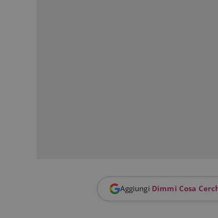
FCCDCF
.
__eoi
.
Aggiungi
Dimmi Cosa Cerc