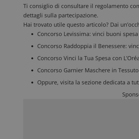
ApplicationGatewa
Ti consiglio di consultare il
regolamento co
dettagli sulla partecipazione.
Hai trovato utile questo articolo? Dai un’occ
Concorso Levissima
: vinci buoni spesa
CookieScriptConse
Concorso Raddoppia il Benessere
: vin
Concorso Vinci la Tua Spesa con L’Oréa
Concorso Garnier Maschere in Tessuto
Oppure, visita la sezione dedicata a tut
Nome
P
Prov
Nome
Sponso
_pk_id.1.938b
w
Domi
test_cookie
Goog
.doub
_pk_ses.1.938b
w