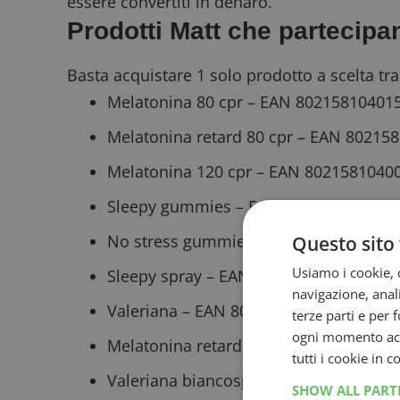
essere convertiti in denaro.
Prodotti Matt che partecip
Basta acquistare 1 solo prodotto a scelta tra
Melatonina 80 cpr – EAN 80215810401
Melatonina retard 80 cpr – EAN 80215
Melatonina 120 cpr – EAN 8021581040
Sleepy gummies – EAN 802158104053
No stress gummies – EAN 8021581040
Questo sito 
Usiamo i cookie, c
Sleepy spray – EAN 8021581040560
navigazione, anali
Valeriana – EAN 8021581600252
terze parti e per 
ogni momento acce
Melatonina retard valeriana fast – EA
tutti i cookie in 
Valeriana biancospino – EAN 8021581
SHOW ALL PAR