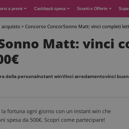
rsi a premi
Cashback spesa
Sconti e Offerte
Supe
 acquisto
>
Concorso ConcorSonno Matt: vinci completi let
onno Matt: vinci co
00€
ra della persona
Instant win
Vinci arredamento
vinci buon
 la fortuna ogni giorno con un instant win che
uoni spesa da 500€. Scopri come partecipare!