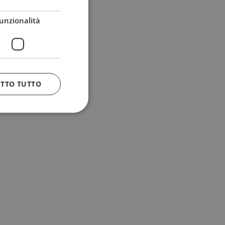
unzionalità
ETTO TUTTO
 e la gestione
n cookie
uando viene
la sua analisi dei