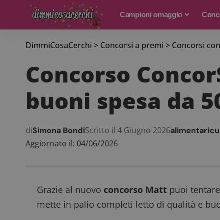
Campioni omaggio
Conco
DimmiCosaCerchi
>
Concorsi a premi
>
Concorsi con
Concorso ConcorS
buoni spesa da 5
di
Scritto il 4 Giugno 2026
Simona Bondi
alimentari
cu
Aggiornato il: 04/06/2026
Grazie al nuovo
concorso Matt
puoi tentare
mette in palio completi letto di qualità e b