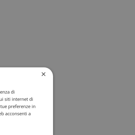
×
ienza di
i siti internet di
e tue preferenze in
eb acconsenti a