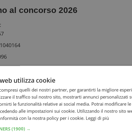
ano al concorso 2026
:
57
81040164
096
9
515
web utilizza cookie
ompresi quelli dei nostri partner, per garantirti la migliore esper
zzare il traffico sul nostro sito, mostrarti annunci personalizzati su
fornirti le funzionalità relative ai social media. Potrai modificare l
dendo alle impostazioni sui cookie. Utilizzando il nostro sito w
N 8021581600504
conformità con la nostra policy per i cookie.
Leggi di più
310281
TNERS
(1900) →