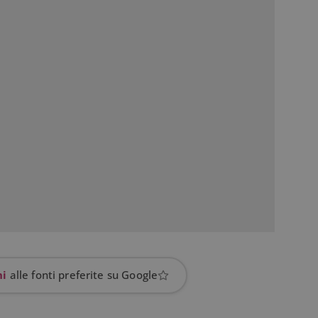
prestazioni del sito. È un cookie di tipo pattern, 
_pk_ses è seguito da una breve serie di numeri e
ritiene sia un codice di riferimento per il domin
cookie.
dimmicosacerchi.it
1 anno
Questo cookie viene utilizzato per l'analisi inte
del sito.
dimmicosacerchi.it
5 mesi 4
Questo cookie viene utilizzato per registrare l'
settimane
e l'interazione con il sito web, contribuendo a 
l'esperienza dell'utente e analizzare le prestazion
hi
alle fonti preferite su Google