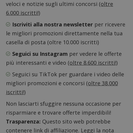
dei vis
veloci e notizie sugli ultimi concorsi
(oltre
misura
prestaz
6.000 iscritti!)
sito. È
di tipo
in cui i
Iscriviti alla nostra newsletter
per ricevere
_pk_se
seguit
le migliori promozioni direttamente nella tua
breve s
numeri
casella di posta (oltre 10.000 iscritti)
lettere
ritiene
codice
Seguici su Instagram
per vedere le offerte
riferi
il dom
più interessanti e video
(oltre 8.600 iscritti!)
imposta
cookie
Seguici su TikTok
per guardare i video delle
FCCDCF
.dimmicosacerchi.it
1 anno
Questo
viene u
migliori promozioni e concorsi
(oltre 38.000
per l'an
intern
iscritti!)
dall'o
del sito
Non lasciarti sfuggire nessuna occasione per
__eoi
.dimmicosacerchi.it
5 mesi 4
Questo
settimane
viene u
risparmiare e trovare offerte imperdibili!
per reg
l'impe
Trasparenza:
Questo sito web potrebbe
dell'ut
l'inter
contenere link di affiliazione. Leggi la nota
con il 