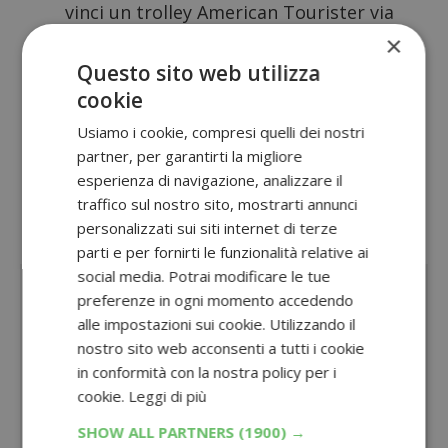
vinci un trolley American Tourister via
×
SMS
Questo sito web utilizza
Concorso Mareblu Lo Chef Sei Tu
:
cookie
ricettario omaggio per tutti e
Usiamo i cookie, compresi quelli dei nostri
abbonamento Academia.tv in palio
partner, per garantirti la migliore
Oppure, visita la sezione dedicata a tutti
esperienza di navigazione, analizzare il
traffico sul nostro sito, mostrarti annunci
i
concorsi con acquisto
personalizzati sui siti internet di terze
Sponsorizzato:
parti e per fornirti le funzionalità relative ai
social media. Potrai modificare le tue
preferenze in ogni momento accedendo
alle impostazioni sui cookie. Utilizzando il
nostro sito web acconsenti a tutti i cookie
in conformità con la nostra policy per i
cookie.
Leggi di più
SHOW ALL PARTNERS
(1900) →