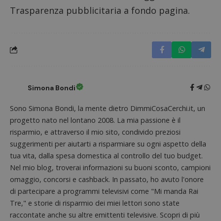
contri
Trasparenza pubblicitaria a fondo pagina.
miglio
l'espe
dell'ut
analizz
prestaz
sito.
Simona Bondi
Sono Simona Bondi, la mente dietro DimmiCosaCerchi.it, un
progetto nato nel lontano 2008. La mia passione è il
risparmio, e attraverso il mio sito, condivido preziosi
suggerimenti per aiutarti a risparmiare su ogni aspetto della
tua vita, dalla spesa domestica al controllo del tuo budget.
Nel mio blog, troverai informazioni su buoni sconto, campioni
omaggio, concorsi e cashback. In passato, ho avuto l'onore
di partecipare a programmi televisivi come "Mi manda Rai
Tre," e storie di risparmio dei miei lettori sono state
raccontate anche su altre emittenti televisive. Scopri di più