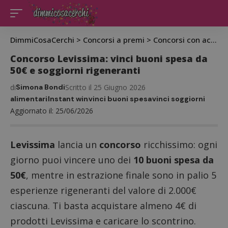
DimmiCosaCerchi
>
Concorsi a premi
>
Concorsi con acquisto
Concorso Levissima: vinci buoni spesa da
50€ e soggiorni rigeneranti
di
Simona Bondi
Scritto il 25 Giugno 2026
alimentari
Instant win
vinci buoni spesa
vinci soggiorni
Aggiornato il: 25/06/2026
Levissima
lancia un
concorso
ricchissimo: ogni
giorno puoi vincere uno dei
10 buoni spesa da
50€
, mentre in estrazione finale sono in palio 5
esperienze rigeneranti del valore di 2.000€
ciascuna. Ti basta acquistare almeno 4€ di
prodotti Levissima e caricare lo scontrino.