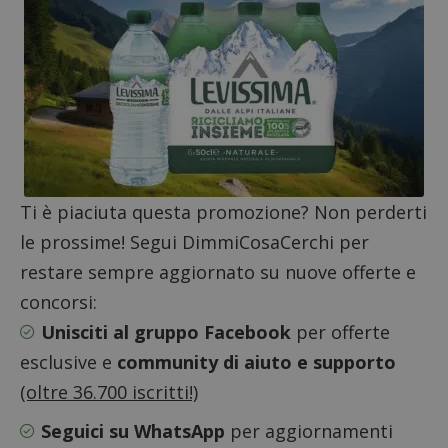
monito
determinare
compo
se il browser
dei vis
del
misura
visitatore
prestaz
del sito web
sito. È
supporta i
di tipo
cookie.
in cui i
_pk_id 
da una
serie 
e lette
ritiene
codice
riferi
Ti è piaciuta questa promozione? Non perderti
il dom
imposta
le prossime! Segui DimmiCosaCerchi per
cookie
restare sempre aggiornato su nuove offerte e
_pk_ses.1.938b
www.dimmicosacerchi.it
29 minuti
Questo
58
cookie
secondi
associa
concorsi:
piatta
analisi
Unisciti al gruppo Facebook
per offerte
open s
Piwik.
esclusive e
community di aiuto e supporto
utilizz
aiutare
(oltre 36.700 iscritti!)
proprie
siti We
monito
Seguici su WhatsApp
per aggiornamenti
compo