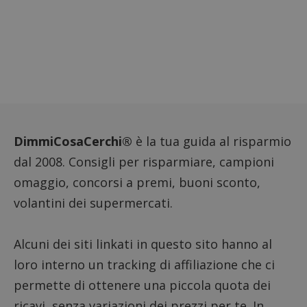
riferi
il dom
imposta
cookie
_pk_ses.1.938b
www.dimmicosacerchi.it
29 minuti
Questo
58
cookie
secondi
associa
piatta
analisi
open s
Piwik.
utilizz
aiutare
proprie
DimmiCosaCerchi®
è la tua guida al risparmio
siti We
monito
dal 2008. Consigli per risparmiare, campioni
compo
dei vis
omaggio, concorsi a premi, buoni sconto,
misura
prestaz
volantini dei supermercati.
sito. È
di tipo
in cui i
_pk_se
Alcuni dei siti linkati in questo sito hanno al
seguit
breve s
numeri
loro interno un tracking di affiliazione che ci
lettere
ritiene
permette di ottenere una piccola quota dei
codice
riferi
ricavi, senza variazioni dei prezzi per te. In