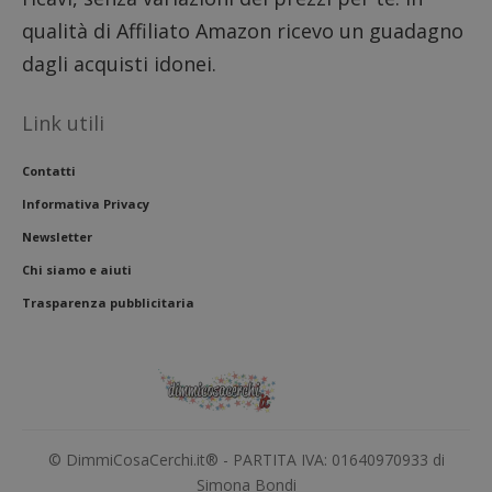
il dom
imposta
qualità di Affiliato Amazon ricevo un guadagno
cookie
dagli acquisti idonei.
FCCDCF
.dimmicosacerchi.it
1 anno
Questo
viene u
per l'an
intern
Link utili
dall'o
del sito
Contatti
__eoi
.dimmicosacerchi.it
5 mesi 4
Questo
settimane
viene u
Informativa Privacy
per reg
l'impe
dell'ut
Newsletter
l'inter
con il 
Chi siamo e aiuti
contri
miglio
Trasparenza pubblicitaria
l'espe
dell'ut
analizz
prestaz
sito.
© DimmiCosaCerchi.it® - PARTITA IVA: 01640970933 di
Simona Bondi