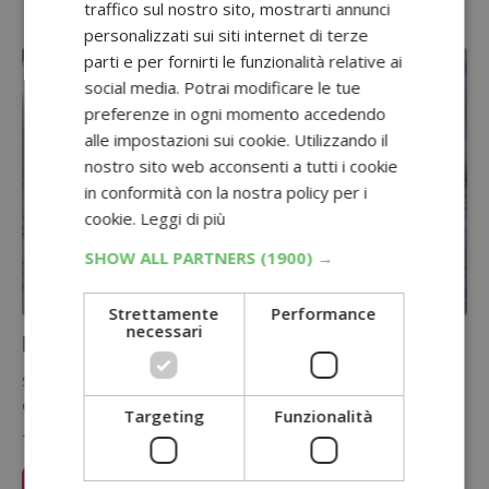
traffico sul nostro sito, mostrarti annunci
personalizzati sui siti internet di terze
parti e per fornirti le funzionalità relative ai
social media. Potrai modificare le tue
preferenze in ogni momento accedendo
alle impostazioni sui cookie. Utilizzando il
nostro sito web acconsenti a tutti i cookie
in conformità con la nostra policy per i
cookie.
Leggi di più
SHOW ALL PARTNERS
(1900) →
Strettamente
Performance
necessari
Fertilizzante naturale: come farlo
Saper produrre un buon fertilizzante naturale è molto importante
ed a trarne vantaggio sarai tu, l'ambiente, ed il tuo orto…
Targeting
Funzionalità
7 Marzo 2019
Leggi Articolo