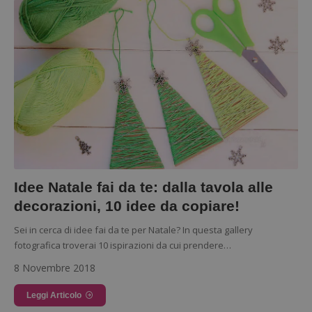
Google Privacy Policy
CookieScriptConsent
CookieScript
s
www.dimmicosacerchi.it
Idee Natale fai da te: dalla tavola alle
decorazioni, 10 idee da copiare!
Sei in cerca di idee fai da te per Natale? In questa gallery
fotografica troverai 10 ispirazioni da cui prendere…
8 Novembre 2018
Leggi Articolo