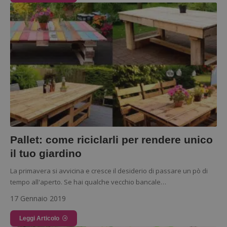
ApplicationGatewayAffinityCORS
diae.emailsp.com
S
Pallet: come riciclarli per rendere unico
il tuo giardino
La primavera si avvicina e cresce il desiderio di passare un pò di
tempo all'aperto. Se hai qualche vecchio bancale…
17 Gennaio 2019
Leggi Articolo