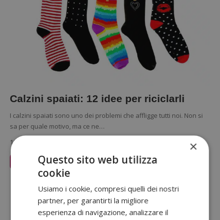
Calzini spaiati: 12 idee per riciclarli
I calzini spaiati sono uno dei problemi che affligge tutti noi. Non si
sa per quale motivo, ma ce ne…
19 Marzo 2019
×
Questo sito web utilizza
Leggi Articolo
cookie
Sponsorizzato:
Usiamo i cookie, compresi quelli dei nostri
partner, per garantirti la migliore
esperienza di navigazione, analizzare il