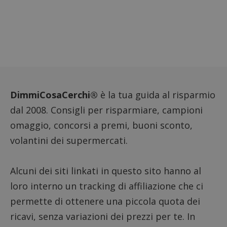
propri
siti W
monito
compo
dei vis
misura
presta
sito. 
di tipo
in cui 
_pk_se
seguit
breve 
DimmiCosaCerchi®
è la tua guida al risparmio
numer
lettere
dal 2008. Consigli per risparmiare, campioni
ritiene
codice
omaggio, concorsi a premi, buoni sconto,
riferi
il dom
volantini dei supermercati.
impost
cookie
FCCDCF
.dimmicosacerchi.it
1 anno
Quest
Alcuni dei siti linkati in questo sito hanno al
viene 
per l'a
loro interno un tracking di affiliazione che ci
intern
dall'o
del sit
permette di ottenere una piccola quota dei
__eoi
.dimmicosacerchi.it
5 mesi 4
Quest
ricavi, senza variazioni dei prezzi per te. In
settimane
viene 
per re