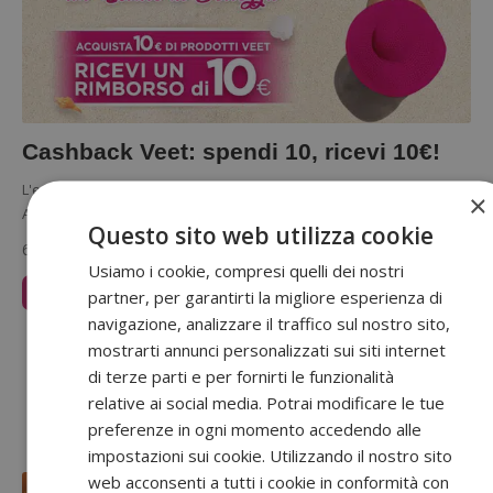
Cashback Veet: spendi 10, ricevi 10€!
L'estate è iniziata ed è tempo di pensare alla bellezza del corpo.
×
Approfitta dell'operazione con cashback Veet: spendendo 10€ in…
Questo sito web utilizza cookie
6 Giugno 2019
Usiamo i cookie, compresi quelli dei nostri
Leggi Articolo
partner, per garantirti la migliore esperienza di
navigazione, analizzare il traffico sul nostro sito,
Sponsorizzato:
mostrarti annunci personalizzati sui siti internet
di terze parti e per fornirti le funzionalità
relative ai social media. Potrai modificare le tue
preferenze in ogni momento accedendo alle
impostazioni sui cookie. Utilizzando il nostro sito
web acconsenti a tutti i cookie in conformità con