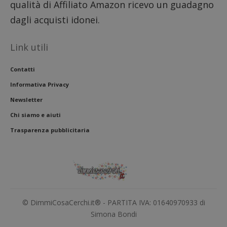
qualità di Affiliato Amazon ricevo un guadagno
l'impe
dell'u
dagli acquisti idonei.
l'inte
con il 
contr
miglio
Link utili
l'espe
dell'u
analiz
Contatti
presta
sito.
Informativa Privacy
Newsletter
Chi siamo e aiuti
Trasparenza pubblicitaria
© DimmiCosaCerchi.it® - PARTITA IVA: 01640970933 di
Simona Bondi