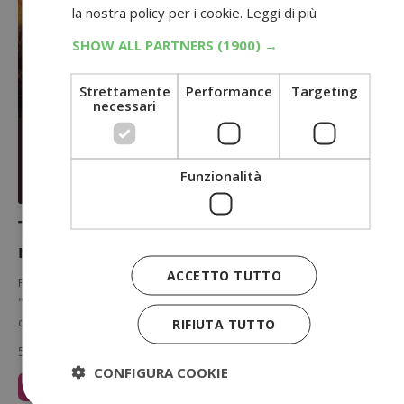
la nostra policy per i cookie.
Leggi di più
SHOW ALL PARTNERS
(1900) →
Strettamente
Performance
Targeting
necessari
Funzionalità
True Instinct provami gratis: come
richiedere il rimborso
ACCETTO TUTTO
Prova subito i prodotti True Instinct grazie alla promozione
"Provami Gratis": scopriamo subito come funziona e come si
ottiene il rimborso…
RIFIUTA TUTTO
5 Giugno 2019
CONFIGURA COOKIE
Leggi Articolo