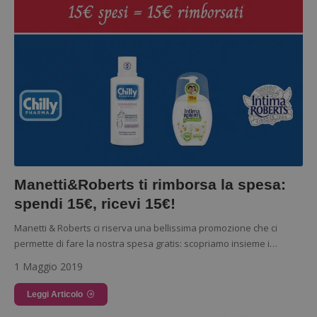
Google Privacy
Policy
Manetti&Roberts ti rimborsa la spesa:
spendi 15€, ricevi 15€!
Manetti & Roberts ci riserva una bellissima promozione che ci
permette di fare la nostra spesa gratis: scopriamo insieme i…
1 Maggio 2019
Leggi Articolo
CookieScriptConsent
CookieScript
s
www.dimmicosacerchi.it