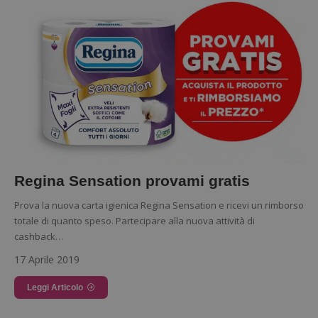
Regina Sensation provami gratis
Prova la nuova carta igienica Regina Sensation e ricevi un rimborso
totale di quanto speso. Partecipare alla nuova attività di
cashback…
Nome
Provider
/
Dominio
Scadenza
Descri
Provider
/
Nome
Scadenza
Descrizione
_pk_id.1.938b
www.dimmicosacerchi.it
1 anno
Quest
17 Aprile 2019
Dominio
cookie
associa
test_cookie
14 minuti
Questo
Google LLC
piatta
Leggi Articolo
57
cookie è
.doubleclick.net
analis
secondi
impostato
open 
da
Piwik.