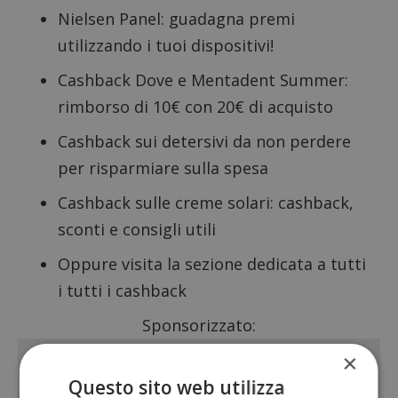
Nielsen Panel
: guadagna premi
utilizzando i tuoi dispositivi!
Cashback Dove e Mentadent Summer
:
rimborso di 10€ con 20€ di acquisto
Cashback sui detersivi
da non perdere
per risparmiare sulla spesa
Cashback sulle creme solari
: cashback,
sconti e consigli utili
Oppure visita la sezione dedicata a tutti
i
tutti i cashback
Sponsorizzato:
×
Questo sito web utilizza