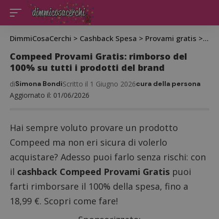
DimmiCosaCerchi
>
Cashback Spesa
>
Provami gratis
>
Com
Compeed Provami Gratis: rimborso del
100% su tutti i prodotti del brand
di
Simona Bondi
Scritto il 1 Giugno 2026
cura della persona
Aggiornato il: 01/06/2026
Hai sempre voluto provare un prodotto
Compeed ma non eri sicura di volerlo
acquistare? Adesso puoi farlo senza rischi: con
il
cashback Compeed Provami Gratis
puoi
farti rimborsare il 100% della spesa, fino a
18,99 €. Scopri come fare!