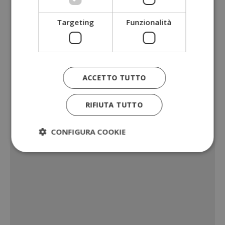
Targeting
Funzionalità
ACCETTO TUTTO
RIFIUTA TUTTO
CONFIGURA COOKIE
Strettamente necessari
Performance
Targeting
Funzionalità
I cookie strettamente necessari consentono le
funzionalità principali del sito web come l'accesso
dell'utente e la gestione dell'account. Il sito web