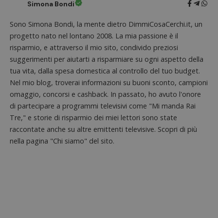
di tipo
cookie.
Simona Bondi
in cui i
_pk_id 
da una
Sono Simona Bondi, la mente dietro DimmiCosaCerchi.it, un
serie 
e lette
progetto nato nel lontano 2008. La mia passione è il
ritiene
risparmio, e attraverso il mio sito, condivido preziosi
codice
riferi
suggerimenti per aiutarti a risparmiare su ogni aspetto della
il dom
imposta
tua vita, dalla spesa domestica al controllo del tuo budget.
cookie
Nel mio blog, troverai informazioni su buoni sconto, campioni
_pk_ses.1.938b
www.dimmicosacerchi.it
29 minuti
Questo
omaggio, concorsi e cashback. In passato, ho avuto l'onore
58
cookie
secondi
associa
di partecipare a programmi televisivi come "Mi manda Rai
piatta
analisi
Tre," e storie di risparmio dei miei lettori sono state
open s
raccontate anche su altre emittenti televisive. Scopri di più
Piwik.
utilizz
nella pagina "Chi siamo" del sito.
aiutare
proprie
siti We
monito
compo
dei vis
misura
prestaz
sito. È
di tipo
in cui i