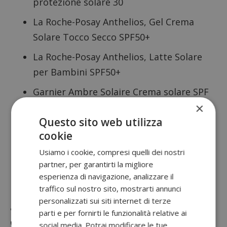
protezione solare 30
La Roche-Posay Anthelios, Gel Crema
Solare Tocco Secco SPF50+
La Roche-Posay Anthelios, Latte Solare
per Bambini SPF50+
Garnier Ambre Solaire Crema solare SPF
×
30
Questo sito web utilizza
Eucerin Pigment Control LSF 50+ Sun
cookie
Fluid
Usiamo i cookie, compresi quelli dei nostri
Per altre idee su come risparmiare con
partner, per garantirti la migliore
intelligenza, visita la nostra sezione
esperienza di navigazione, analizzare il
traffico sul nostro sito, mostrarti annunci
Risparmiare
, oppure consulta le ultime offerte
personalizzati sui siti internet di terze
attive nella categoria
Cashback
e
Provami
parti e per fornirti le funzionalità relative ai
Gratis
.
social media. Potrai modificare le tue