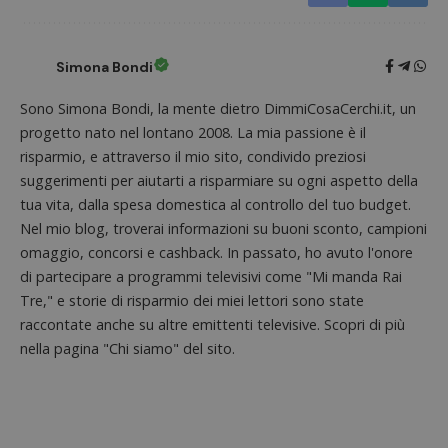
58
cookie
secondi
associa
piatta
analisi
open s
Simona Bondi
Piwik.
utilizz
aiutare
Sono Simona Bondi, la mente dietro DimmiCosaCerchi.it, un
proprie
siti We
progetto nato nel lontano 2008. La mia passione è il
monito
risparmio, e attraverso il mio sito, condivido preziosi
compo
dei vis
suggerimenti per aiutarti a risparmiare su ogni aspetto della
misura
prestaz
tua vita, dalla spesa domestica al controllo del tuo budget.
sito. È
Nel mio blog, troverai informazioni su buoni sconto, campioni
di tipo
in cui i
omaggio, concorsi e cashback. In passato, ho avuto l'onore
_pk_se
seguit
di partecipare a programmi televisivi come "Mi manda Rai
breve s
numeri
Tre," e storie di risparmio dei miei lettori sono state
lettere
raccontate anche su altre emittenti televisive. Scopri di più
ritiene
codice
nella pagina "Chi siamo" del sito.
riferi
il dom
imposta
cookie
FCCDCF
.dimmicosacerchi.it
1 anno
Questo
viene u