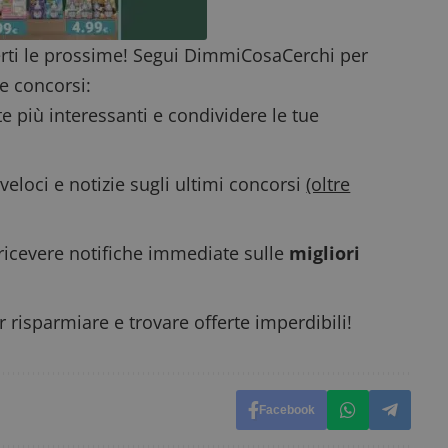
del sito.
dimmicosacerchi.it
5 mesi 4
Questo cookie viene utilizzato per registrare l'
rti le prossime! Segui DimmiCosaCerchi per
settimane
e l'interazione con il sito web, contribuendo a 
l'esperienza dell'utente e analizzare le prestazion
e concorsi:
te più interessanti e condividere le tue
eloci e notizie sugli ultimi concorsi
(oltre
ricevere notifiche immediate sulle
migliori
 risparmiare e trovare offerte imperdibili!
Facebook