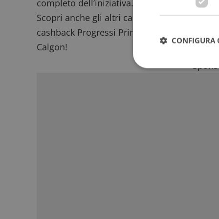
completo dell’iniziativa.
Scopri anche gli altri
cashback disponibili
, 
cashback Progressi Prime Taglie
e il
cashbac
CONFIGURA 
Calgon
!
Sponso
I cookie strettamente
dell'account. Il sito
Nome
_GRECAPTCHA
ApplicationGatewa