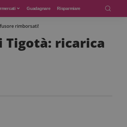
rmercati
Guadagnare
Risparmiare
ffusore rimborsati!
 Tigotà: ricarica