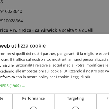
46
02910028640
02910028664
rico + n. 1 Ricarica Airwick
a scelta tra quelli
ntrambi
i prodotti acquistati (1 Kit Diffusore
i 8,98 euro
.
web utilizza cookie
è conservare lo scontrino e collegarti al sito
ompresi quelli dei nostri partner, per garantirti la migliore esper
giorni dall’acquisto per registrarti inserendo i
zzare il traffico sul nostro sito, mostrarti annunci personalizzati su
fornirti le funzionalità relative ai social media. Potrai modificare l
dendo alle impostazioni sui cookie. Utilizzando il nostro sito w
cipazione e attendere il tuo rimborso che
conformità con la nostra policy per i cookie.
Leggi di più
zione della partecipazione.
TNERS
(1900) →
o che i codici a barre dei prodotti acquistati
 verifiche.
te
Performance
Targeting
F
do a un’attenta lettura del regolamento