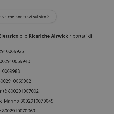
ive che non trovi sul sito
Elettrico
e le
Ricariche Airwick
riportati di
02910069926
è 8002910069940
910069988
 8002910069902
Karitè 8002910070021
Sale Marino 8002910070045
le 8002910070069