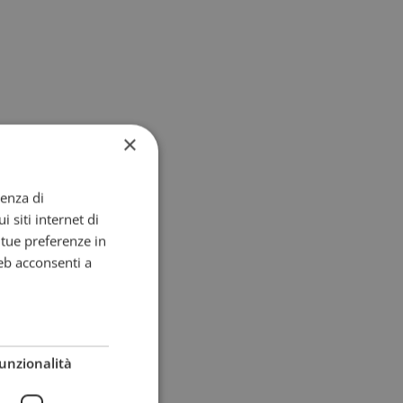
×
ienza di
i siti internet di
e tue preferenze in
eb acconsenti a
unzionalità