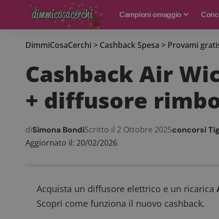
Campioni omaggio
Conco
DimmiCosaCerchi
>
Cashback Spesa
>
Provami grati
Cashback Air Wick
+ diffusore rimbo
di
Scritto il 2 Ottobre 2025
Simona Bondi
concorsi Ti
Aggiornato il: 20/02/2026
Acquista un diffusore elettrico e un ricarica
Scopri come funziona il nuovo cashback.