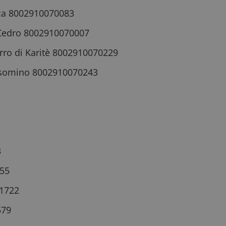
anca 8002910070083
i Cedro 8002910070007
urro di Karitè 8002910070229
elsomino 8002910070243
3
555
61722
579