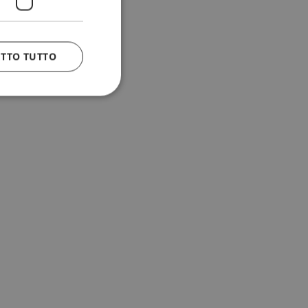
ETTO TUTTO
 e la gestione
n cookie
uando viene
la sua analisi dei
to in combinazione
, al fine di
client siano
per qualsiasi
liorando
uovendo l'utilizzo
icolare, la versione