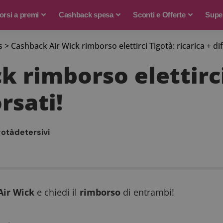
rsi a premi
Cashback spesa
Sconti e Offerte
Supe
s
>
Cashback Air Wick rimborso elettirci Tigotà: ricarica + di
 rimborso elettirci
rsati!
gotà
detersivi
Air Wick
e chiedi il
rimborso
di entrambi!