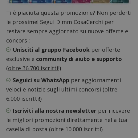
codice
riferi
il dom
Ti è piaciuta questa promozione? Non perderti
imposta
cookie
le prossime! Segui DimmiCosaCerchi per
_pk_ses.1.938b
www.dimmicosacerchi.it
29 minuti
Questo
restare sempre aggiornato su nuove offerte e
58
cookie
secondi
associa
concorsi:
piatta
analisi
Unisciti al gruppo Facebook
per offerte
open s
Piwik.
utilizz
esclusive e
community di aiuto e supporto
aiutare
proprie
(oltre 36.700 iscritti!)
siti We
monito
Seguici su WhatsApp
per aggiornamenti
compo
dei vis
misura
veloci e notizie sugli ultimi concorsi
(oltre
prestaz
sito. È
6.000 iscritti!)
di tipo
in cui i
_pk_se
Iscriviti alla nostra newsletter
per ricevere
seguit
breve s
le migliori promozioni direttamente nella tua
numeri
lettere
casella di posta (oltre 10.000 iscritti)
ritiene
codice