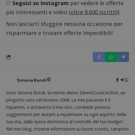
riferi
Seguici su Instagram
per vedere le offerte
il dom
imposta
più interessanti e video
(oltre 8.600 iscritti!)
cookie
Non lasciarti sfuggire nessuna occasione per
FCCDCF
.dimmicosacerchi.it
1 anno
Questo
viene u
per l'an
risparmiare e trovare offerte imperdibili!
intern
dall'o
del sito
__eoi
.dimmicosacerchi.it
5 mesi 4
Questo
settimane
viene u
per reg
l'impe
dell'ut
l'inter
con il 
Simona Bondi
contri
miglio
l'espe
Sono Simona Bondi, la mente dietro DimmiCosaCerchi.it, un
dell'ut
analizz
progetto nato nel lontano 2008. La mia passione è il
prestaz
risparmio, e attraverso il mio sito, condivido preziosi
sito.
suggerimenti per aiutarti a risparmiare su ogni aspetto della
tua vita, dalla spesa domestica al controllo del tuo budget.
Nel mio blog, troverai informazioni su buoni sconto, campioni