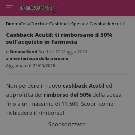
DimmiCosaCerchi
>
Cashback Spesa
>
Cashback Acutil: ti rimborsano il 50% sull’acquisto in farmacia
Cashback Acutil: ti rimborsano il 50%
sull’acquisto in farmacia
di
Simona Bondi
Scritto il 22 Maggio 2026
alimentari
cura della persona
Aggiornato il: 22/05/2026
Non perdere il nuovo
cashback Acutil
ed
approfitta del
rimborso del 50%
della spesa,
fino a un massimo di 11,50€. Scopri come
richiedere il rimborso!
Sponsorizzato: