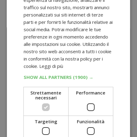
Oppure visita la sezione dedicata a tutti
traffico sul nostro sito, mostrarti annunci
i tutti i
cashback sulla spesa
personalizzati sui siti internet di terze
parti e per fornirti le funzionalità relative ai
Sponsorizzato:
social media. Potrai modificare le tue
preferenze in ogni momento accedendo
alle impostazioni sui cookie. Utilizzando il
nostro sito web acconsenti a tutti i cookie
in conformità con la nostra policy per i
cookie.
Leggi di più
SHOW ALL PARTNERS
(1900) →
Strettamente
Performance
necessari
Targeting
Funzionalità