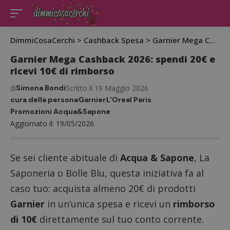
DimmiCosaCerchi
>
Cashback Spesa
>
Garnier Mega Cashback 2026: spendi 20€ e ricevi 10€ di rimborso
Garnier Mega Cashback 2026: spendi 20€ e
ricevi 10€ di rimborso
di
Simona Bondi
Scritto il 19 Maggio 2026
cura della persona
Garnier
L'Oreal Paris
Promozioni Acqua&Sapone
Aggiornato il: 19/05/2026
Se sei cliente abituale di
Acqua & Sapone
, La
Saponeria o Bolle Blu, questa iniziativa fa al
caso tuo: acquista almeno 20€ di prodotti
Garnier
in un’unica spesa e ricevi un
rimborso
di 10€
direttamente sul tuo conto corrente.