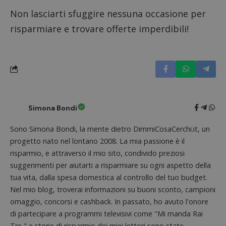
imposta
cookie
Non lasciarti sfuggire nessuna occasione per
FCCDCF
.dimmicosacerchi.it
1 anno
Questo
risparmiare e trovare offerte imperdibili!
viene u
per l'an
intern
dall'o
del sito
__eoi
.dimmicosacerchi.it
5 mesi 4
Questo
settimane
viene u
per reg
l'impe
dell'ut
Simona Bondi
l'inter
con il 
contri
Sono Simona Bondi, la mente dietro DimmiCosaCerchi.it, un
miglio
l'espe
progetto nato nel lontano 2008. La mia passione è il
dell'ut
risparmio, e attraverso il mio sito, condivido preziosi
analizz
prestaz
suggerimenti per aiutarti a risparmiare su ogni aspetto della
sito.
tua vita, dalla spesa domestica al controllo del tuo budget.
Nel mio blog, troverai informazioni su buoni sconto, campioni
omaggio, concorsi e cashback. In passato, ho avuto l'onore
di partecipare a programmi televisivi come "Mi manda Rai
Tre," e storie di risparmio dei miei lettori sono state