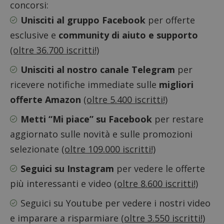
il dom
concorsi:
imposta
cookie
Unisciti al gruppo Facebook
per offerte
_pk_ses.1.938b
www.dimmicosacerchi.it
29 minuti
Questo
esclusive e
community di aiuto e supporto
58
cookie
secondi
associa
(oltre 36.700 iscritti!)
piatta
analisi
open s
Unisciti al nostro canale Telegram
per
Piwik.
utilizz
ricevere notifiche immediate sulle
migliori
aiutare
proprie
offerte Amazon
(oltre 5.400 iscritti!)
siti We
monito
compo
Metti “Mi piace” su Facebook
per restare
dei vis
misura
aggiornato sulle novità e sulle promozioni
prestaz
sito. È
selezionate
(oltre 109.000 iscritti!)
di tipo
in cui i
_pk_se
Seguici su Instagram
per vedere le offerte
seguit
breve s
più interessanti e video
(oltre 8.600 iscritti!)
numeri
lettere
ritiene
Seguici su Youtube
per vedere i nostri video
codice
riferi
e imparare a risparmiare
(oltre 3.550 iscritti!)
il dom