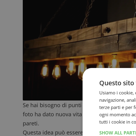
Questo sito 
Usiamo i cookie, c
navigazione, anali
Se hai bisogno di punti luce in una stanza, l
terze parti e per 
foto ha dato nuova vita al pallets creando de
ogni momento acce
tutti i cookie in 
pareti.
Questa idea può essere particolarmente utile
SHOW ALL PAR