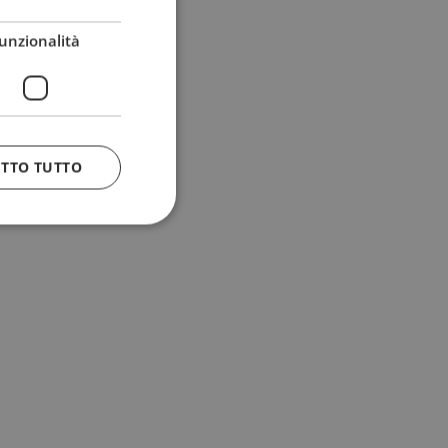
unzionalità
ETTO TUTTO
 e la gestione
n cookie
uando viene
la sua analisi dei