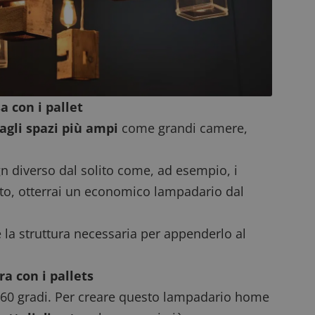
prestazioni del sito. È un cookie di tipo pattern, 
_pk_ses è seguito da una breve serie di numeri e
ritiene sia un codice di riferimento per il domin
cookie.
dimmicosacerchi.it
1 anno
Questo cookie viene utilizzato per l'analisi inte
del sito.
dimmicosacerchi.it
5 mesi 4
Questo cookie viene utilizzato per registrare l'
settimane
e l'interazione con il sito web, contribuendo a 
a con i pallet
l'esperienza dell'utente e analizzare le prestazion
agli spazi più ampi
come grandi camere,
gn diverso dal solito come, ad esempio, i
otto, otterrai un economico lampadario dal
la struttura necessaria per appenderlo al
a con i pallets
 a 360 gradi. Per creare questo lampadario home