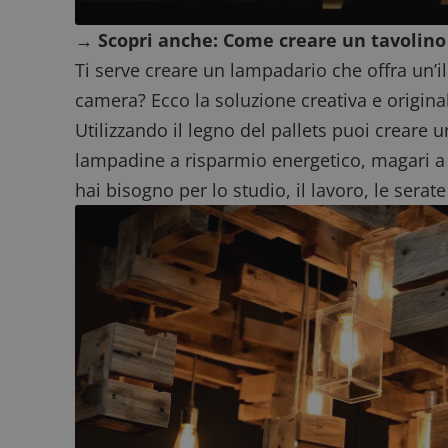
ApplicationGatewa
→ Scopri anche:
Come creare un tavolino d
Ti serve creare un lampadario che offra un’il
camera? Ecco la soluzione creativa e original
Utilizzando il legno del pallets puoi creare 
CookieScriptConse
lampadine a risparmio energetico, magari a lu
hai bisogno per lo studio, il lavoro, le sera
Nome
P
Prov
Nome
_pk_id.1.938b
w
Domi
test_cookie
Goog
.doub
_pk_ses.1.938b
w