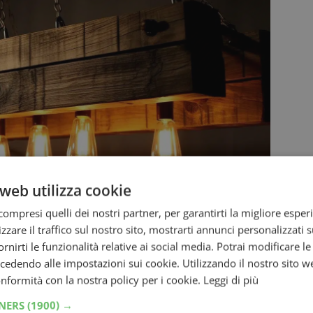
web utilizza cookie
ompresi quelli dei nostri partner, per garantirti la migliore esper
zzare il traffico sul nostro sito, mostrarti annunci personalizzati su
a soluzione arriva dal web. L’autore di questa
fornirti le funzionalità relative ai social media. Potrai modificare l
gli originali
porta-lampade
da fissare alle
dendo alle impostazioni sui cookie. Utilizzando il nostro sito w
conformità con la nostra policy per i cookie.
Leggi di più
 nel caso in cui serva un’illuminazione
TNERS
(1900) →