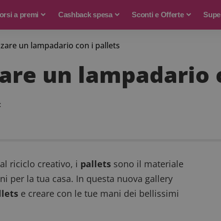
rsi a premi
Cashback spesa
Sconti e Offerte
Supe
zzare un lampadario con i pallets
zare un lampadario c
t
l riciclo creativo, i
pallets
sono il materiale
oni per la tua casa. In questa nuova gallery
llets
e creare con le tue mani dei bellissimi