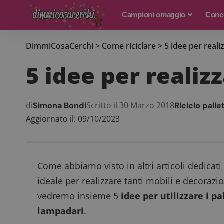
Campioni omaggio
Conco
DimmiCosaCerchi
>
Come riciclare
>
5 idee per reali
5 idee per realiz
di
Scritto il 30 Marzo 2018
Simona Bondi
Riciclo palle
Aggiornato il: 09/10/2023
Come abbiamo visto in altri articoli dedicati a
ideale per realizzare tanti mobili e decorazi
vedremo insieme 5
idee per utilizzare i pa
lampadari
.