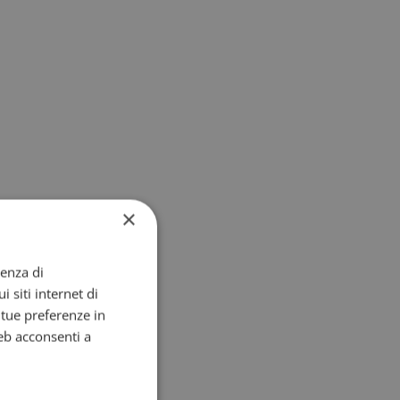
×
ienza di
i siti internet di
e tue preferenze in
eb acconsenti a