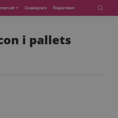
rmercati
Guadagnare
Risparmiare
on i pallets