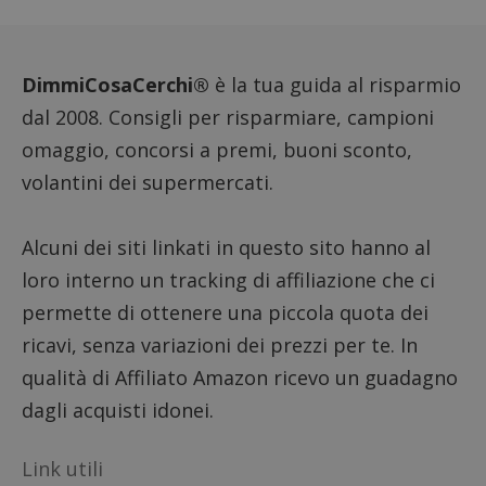
sito. È
di tipo
in cui i
_pk_se
seguit
DimmiCosaCerchi®
è la tua guida al risparmio
breve s
numeri
dal 2008. Consigli per risparmiare, campioni
lettere
ritiene
omaggio, concorsi a premi, buoni sconto,
codice
riferi
il dom
volantini dei supermercati.
imposta
cookie
FCCDCF
.dimmicosacerchi.it
1 anno
Questo
Alcuni dei siti linkati in questo sito hanno al
viene u
per l'an
loro interno un tracking di affiliazione che ci
intern
dall'o
permette di ottenere una piccola quota dei
del sito
ricavi, senza variazioni dei prezzi per te. In
__eoi
.dimmicosacerchi.it
5 mesi 4
Questo
settimane
viene u
qualità di Affiliato Amazon ricevo un guadagno
per reg
l'impe
dagli acquisti idonei.
dell'ut
l'inter
con il 
contri
Link utili
miglio
l'espe