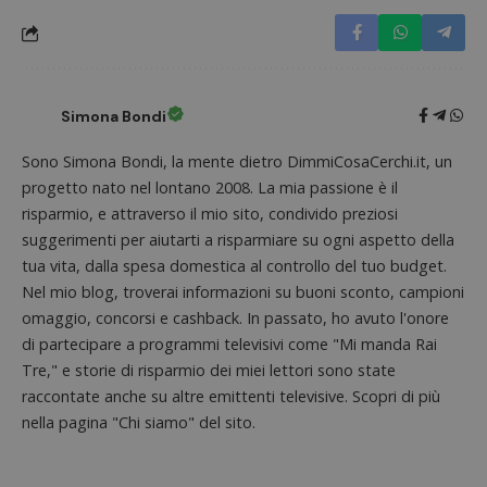
Simona Bondi
Sono Simona Bondi, la mente dietro DimmiCosaCerchi.it, un
progetto nato nel lontano 2008. La mia passione è il
risparmio, e attraverso il mio sito, condivido preziosi
suggerimenti per aiutarti a risparmiare su ogni aspetto della
Nome
Provider
/
Dominio
Scadenza
Descri
tua vita, dalla spesa domestica al controllo del tuo budget.
_pk_id.1.938b
www.dimmicosacerchi.it
1 anno
Questo
Provider
/
Nel mio blog, troverai informazioni su buoni sconto, campioni
Nome
Scadenza
Descrizione
cookie
Dominio
associa
omaggio, concorsi e cashback. In passato, ho avuto l'onore
piatta
test_cookie
14 minuti
Questo
Google LLC
di partecipare a programmi televisivi come "Mi manda Rai
analisi
57
cookie è
.doubleclick.net
open s
secondi
impostato
Tre," e storie di risparmio dei miei lettori sono state
Piwik.
da
utilizz
raccontate anche su altre emittenti televisive. Scopri di più
DoubleClick
aiutare
(che è di
proprie
nella pagina "Chi siamo" del sito.
proprietà di
siti We
Google) per
monito
determinare
compo
se il browser
dei vis
del