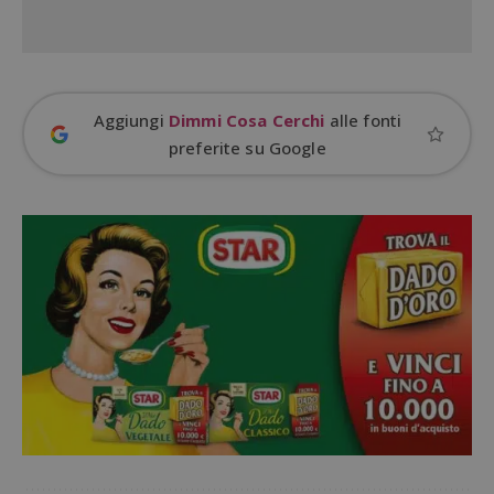
Aggiungi
Dimmi Cosa Cerchi
alle fonti
preferite su Google
Google Privacy Policy
CookieScriptConsent
CookieScript
s
www.dimmicosacerchi.it