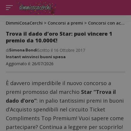
DimmiCosaCerchi
>
Concorsi a premi
>
Concorsi con acquisto
Trova il dado d’oro Star: puoi vincere 1
premio da 10.000€!
di
Simona Bondi
Scritto il 16 Ottobre 2017
Instant win
vinci buoni spesa
Aggiornato il: 26/07/2026
È davvero imperdibile il nuovo concorso a
premi promosso dal marchio
Star “Trova il
dado d’oro”
: in palio tantissimi premi in buoni
d’Acquisto spendibili nel circuito
Ticket
Compliments
Top Premium! Vuoi sapere come
partecipare? Continua a leggere per scoprirlo!