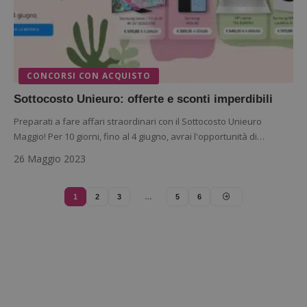
sito. È
supporta i
di tipo
cookie.
in cui i
_pk_id 
da una
serie 
e lette
ritiene
CONCORSI CON ACQUISTO
codice
riferi
il dom
Sottocosto Unieuro: offerte e sconti imperdibili
imposta
cookie
Preparati a fare affari straordinari con il Sottocosto Unieuro
Maggio! Per 10 giorni, fino al 4 giugno, avrai l'opportunità di…
_pk_ses.1.938b
www.dimmicosacerchi.it
29 minuti
Questo
58
cookie
secondi
associa
26 Maggio 2023
piatta
analisi
open s
Piwik.
1
2
3
…
5
6
utilizz
aiutare
proprie
siti We
monito
compo
dei vis
misura
prestaz
sito. È
di tipo