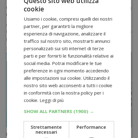
Questo sito web utilizza
cookie
Concorso “Anteprima nuovo smartphone Samsung
Galaxy”: vinci gratis Galaxy Book 4 Edge
Usiamo i cookie, compresi quelli dei nostri
Prova a vincere gratis un Galaxy Book 4 Edge con il concorso
partner, per garantirti la migliore
Unieuro “Anteprima nuovo smartphone Samsung Galaxy”. Bastano
esperienza di navigazione, analizzare il
pochi…
traffico sul nostro sito, mostrarti annunci
personalizzati sui siti internet di terze
8 Gennaio 2025
parti e per fornirti le funzionalità relative ai
social media. Potrai modificare le tue
preferenze in ogni momento accedendo
alle impostazioni sui cookie. Utilizzando il
nostro sito web acconsenti a tutti i cookie
in conformità con la nostra policy per i
cookie.
Leggi di più
SHOW ALL PARTNERS
(1900) →
OFFERTE E SCONTI ONLINE
Strettamente
Performance
necessari
Unieuro sottocosto di Natale: sconti imperdibili