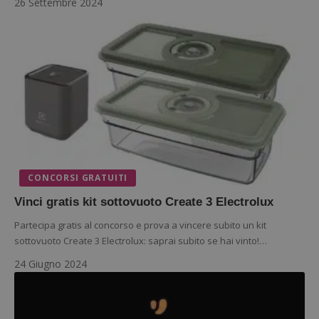
26 Settembre 2024
Google Privacy Policy
CONCORSI GRATUITI
Vinci gratis kit sottovuoto Create 3 Electrolux
CookieScriptConsent
CookieScript
s
www.dimmicosacerchi.it
Partecipa gratis al concorso e prova a vincere subito un kit
sottovuoto Create 3 Electrolux: saprai subito se hai vinto!…
24 Giugno 2024