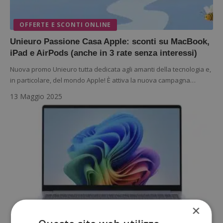
OFFERTE E SCONTI ONLINE
Unieuro Passione Casa Apple: sconti su MacBook,
iPad e AirPods (anche in 3 rate senza interessi)
Nuova promo Unieuro tutta dedicata agli amanti della tecnologia e,
in particolare, del mondo Apple! È attiva la nuova campagna…
13 Maggio 2025
×
CONCORSI GRATUITI