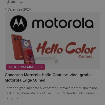
agli amanti…
dell'utente e la gestione dell'account. Il sito web
non può essere utilizzato correttamente senza i
1 Dicembre 2024
cookie strettamente necessari.
Nome
Provider
/
Dominio
S
_GRECAPTCHA
Google LLC
s
www.google.com
ApplicationGatewayAffinityCORS
diae.emailsp.com
S
CONCORSI GRATUITI
Concorso Motorola Hello Contest: vinci gratis
Motorola Edge 50 neo
Partecipa gratuitamente al concorso e prova a vincere subito uno
degli smartphone Motorola Edge 50 neo. Motorola Hello Contest:
partecipa…