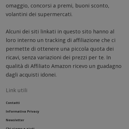
del sito
omaggio, concorsi a premi, buoni sconto,
__eoi
.dimmicosacerchi.it
5 mesi 4
Questo
volantini dei supermercati.
settimane
viene u
per reg
l'impe
dell'ut
Alcuni dei siti linkati in questo sito hanno al
l'inter
con il 
contri
loro interno un tracking di affiliazione che ci
miglio
l'espe
permette di ottenere una piccola quota dei
dell'ut
analizz
ricavi, senza variazioni dei prezzi per te. In
prestaz
sito.
qualità di Affiliato Amazon ricevo un guadagno
dagli acquisti idonei.
Link utili
Contatti
Informativa Privacy
Newsletter
Chi siamo e aiuti