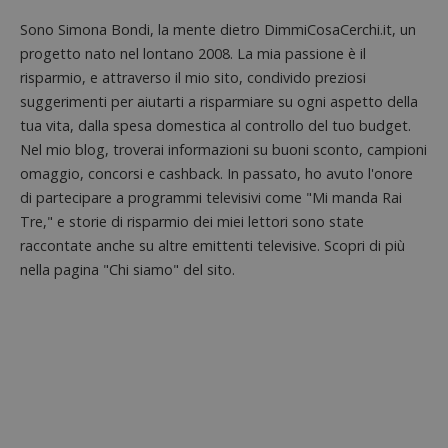
associa
piatta
test_cookie
14 minuti
Questo
Google LLC
Sono Simona Bondi, la mente dietro DimmiCosaCerchi.it, un
analisi
57
cookie è
.doubleclick.net
open s
progetto nato nel lontano 2008. La mia passione è il
secondi
impostato
Piwik.
da
utilizz
risparmio, e attraverso il mio sito, condivido preziosi
DoubleClick
aiutare
(che è di
suggerimenti per aiutarti a risparmiare su ogni aspetto della
proprie
proprietà di
siti We
Google) per
tua vita, dalla spesa domestica al controllo del tuo budget.
monito
determinare
compo
Nel mio blog, troverai informazioni su buoni sconto, campioni
se il browser
dei vis
del
omaggio, concorsi e cashback. In passato, ho avuto l'onore
misura
visitatore
prestaz
del sito web
di partecipare a programmi televisivi come "Mi manda Rai
sito. È
supporta i
di tipo
Tre," e storie di risparmio dei miei lettori sono state
cookie.
in cui i
_pk_id 
raccontate anche su altre emittenti televisive. Scopri di più
da una
nella pagina "Chi siamo" del sito.
serie 
e lette
ritiene
codice
riferi
il dom
imposta
cookie
_pk_ses.1.938b
www.dimmicosacerchi.it
29 minuti
Questo
58
cookie
secondi
associa
piatta