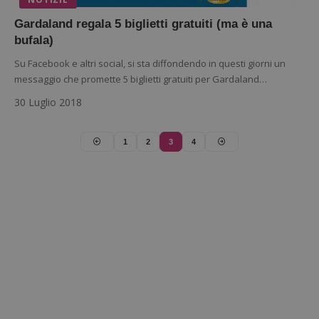
da una
serie 
Gardaland regala 5 biglietti gratuiti (ma è una
e lette
bufala)
ritiene
codice
riferi
Su Facebook e altri social, si sta diffondendo in questi giorni un
il dom
messaggio che promette 5 biglietti gratuiti per Gardaland…
imposta
cookie
30 Luglio 2018
_pk_ses.1.938b
www.dimmicosacerchi.it
29 minuti
Questo
58
cookie
secondi
associa
piatta
1
2
3
4
analisi
open s
Piwik.
utilizz
aiutare
proprie
siti We
monito
compo
dei vis
misura
prestaz
sito. È
di tipo
in cui i
_pk_se
seguit
breve s