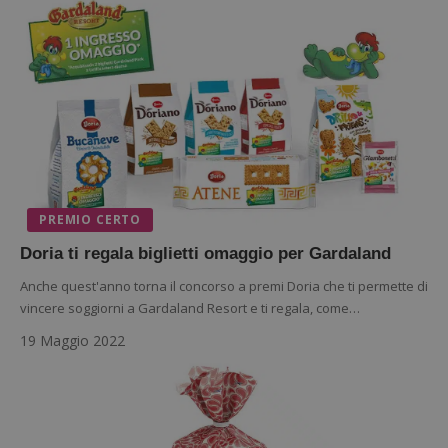
Nome
Provider
/
Dominio
S
_GRECAPTCHA
Google LLC
s
www.google.com
PREMIO CERTO
ApplicationGatewayAffinityCORS
diae.emailsp.com
S
Doria ti regala biglietti omaggio per Gardaland
Anche quest'anno torna il concorso a premi Doria che ti permette di
vincere soggiorni a Gardaland Resort e ti regala, come…
19 Maggio 2022