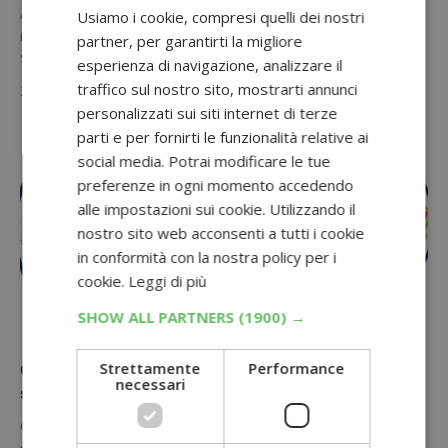
Acquista una confezione di Barattolino Sammontana e ricevi in
Usiamo i cookie, compresi quelli dei nostri
regalo un ingresso omaggio per entrare a Gardaland. Come fare?
partner, per garantirti la migliore
Scoprilo…
esperienza di navigazione, analizzare il
traffico sul nostro sito, mostrarti annunci
25 Marzo 2023
personalizzati sui siti internet di terze
parti e per fornirti le funzionalità relative ai
social media. Potrai modificare le tue
preferenze in ogni momento accedendo
alle impostazioni sui cookie. Utilizzando il
nostro sito web acconsenti a tutti i cookie
in conformità con la nostra policy per i
cookie.
Leggi di più
SHOW ALL PARTNERS
(1900) →
CONCORSI CON ACQUISTO
Strettamente
Performance
Concorso “Con Witor’s vinci Gardaland”: vinci
necessari
soggiorni per 4 persone
Con le uova di Pasqua Witor's Prezzemolo puoi vincere un
soggiorno a Gardaland Resort per 4 persone! Ecco come tentare…