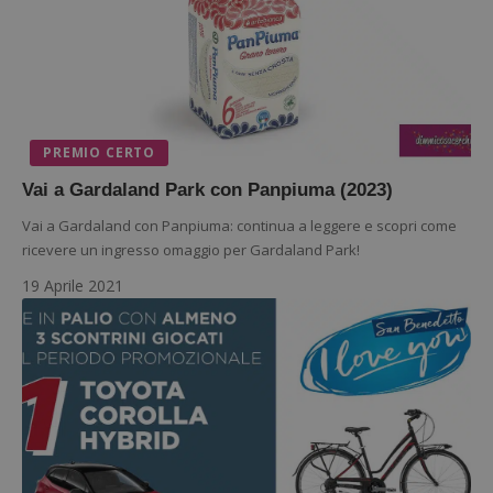
PREMIO CERTO
Google Privacy Policy
Vai a Gardaland Park con Panpiuma (2023)
Vai a Gardaland con Panpiuma: continua a leggere e scopri come
ricevere un ingresso omaggio per Gardaland Park!
CookieScriptConsent
CookieScript
19 Aprile 2021
s
www.dimmicosacerchi.it