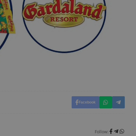
57
determinare se il browser del visitatore del sito web suppor
leclick.net
_pk_id è seguito da una breve serie di numeri e l
secondi
ritiene sia un codice di riferimento per il domin
cookie.
ww.dimmicosacerchi.it
29 minuti
Questo nome di cookie è associato alla piattafo
58
open source Piwik. Viene utilizzato per aiutare i 
secondi
Web a monitorare il comportamento dei visitato
prestazioni del sito. È un cookie di tipo pattern, 
_pk_ses è seguito da una breve serie di numeri e
ritiene sia un codice di riferimento per il domin
cookie.
dimmicosacerchi.it
1 anno
Questo cookie viene utilizzato per l'analisi inte
del sito.
dimmicosacerchi.it
5 mesi 4
Questo cookie viene utilizzato per registrare l'
settimane
e l'interazione con il sito web, contribuendo a 
l'esperienza dell'utente e analizzare le prestazion
Facebook
Follow: