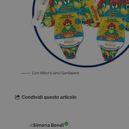
.doub
_pk_ses.1.938b
w
FCCDCF
.
__eoi
.
Con Witor’s vinci Gardaland
Condividi questo articolo
Simona Bondi
di