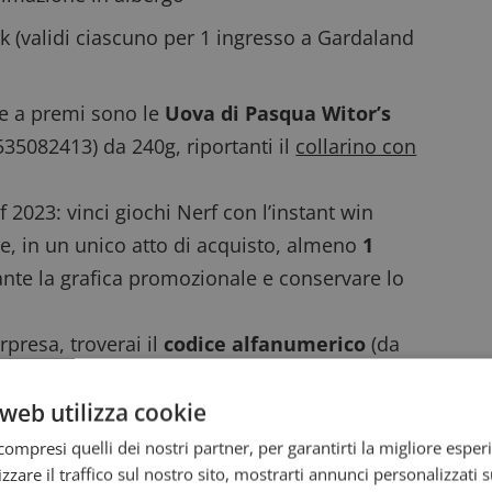
ark (validi ciascuno per 1 ingresso a Gardaland
ne a premi sono le
Uova di Pasqua Witor’s
35082413) da 240g, riportanti il
collarino con
2023: vinci giochi Nerf con l’instant win
re, in un unico atto di acquisto, almeno
1
ante la grafica promozionale e conservare lo
rpresa, troverai il
codice alfanumerico
(da
web utilizza cookie
to dedicato al concorso
, registrati
sti per partecipate
estrazione finale
dei premi
ompresi quelli dei nostri partner, per garantirti la migliore esper
zzare il traffico sul nostro sito, mostrarti annunci personalizzati su