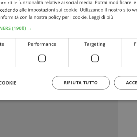
fornirti le funzionalità relative ai social media. Potrai modificare l
egolamento completo del concorso, che
dendo alle impostazioni sui cookie. Utilizzando il nostro sito w
pare.
conformità con la nostra policy per i cookie.
Leggi di più
TNERS
(1900) →
rizzato:
te
Performance
Targeting
F
COOKIE
RIFIUTA TUTTO
ACC
Strettamente necessari
Performance
Targeting
Funzionalità
 necessari consentono le funzionalità principali del sito web come l'accesso dell'utente
 web non può essere utilizzato correttamente senza i cookie strettamente necessari.