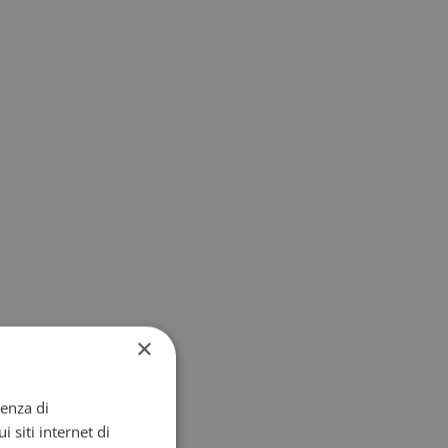
×
ienza di
i siti internet di