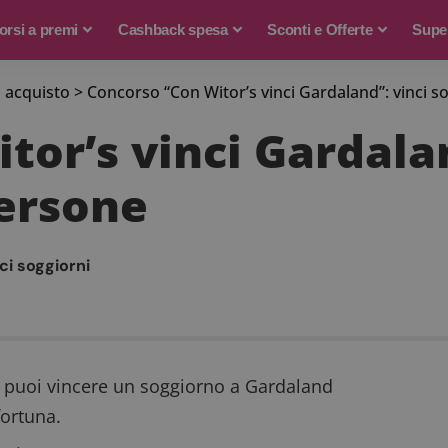
rsi a premi
Cashback spesa
Sconti e Offerte
Supe
 acquisto
>
Concorso “Con Witor’s vinci Gardaland”: vinci s
tor’s vinci Gardalan
persone
ci soggiorni
puoi vincere un soggiorno a Gardaland
fortuna.