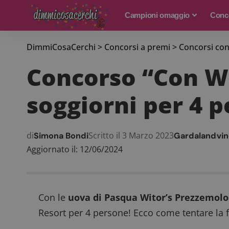
Campioni omaggio
Conco
DimmiCosaCerchi
>
Concorsi a premi
>
Concorsi con
Concorso “Con Wi
soggiorni per 4 
di
Scritto il 3 Marzo 2023
Simona Bondi
Gardaland
vin
Aggiornato il: 12/06/2024
Con le
uova di Pasqua Witor’s Prezzemolo
Resort per 4 persone! Ecco come tentare la 