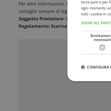
terze parti e per 
Per altre informazioni, fai riferimento al r
ogni momento acce
consiglio sempre di leggere prima di parteci
tutti i cookie in 
Soggetto Promotore
: WITOR’S SpA
SHOW ALL PAR
Regolamento:
Scaricabile qui
.
Sponso
Strettamen
necessari
CONFIGURA 
I cookie strettamente
dell'account. Il sito