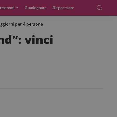
rmercati
Guadagnare
Risparmiare
oggiorni per 4 persone
d”: vinci