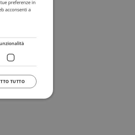
e tue preferenze in
eb acconsenti a
unzionalità
ETTO TUTTO
 e la gestione