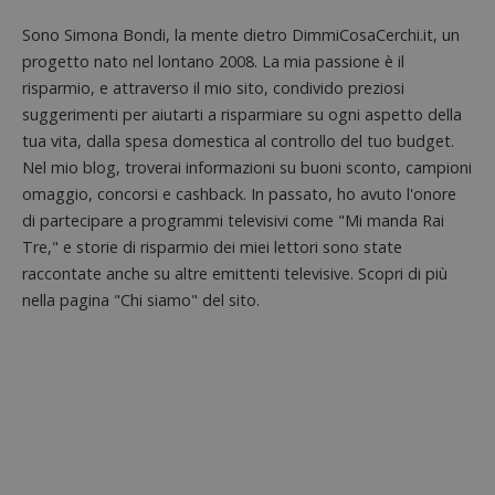
associa
piatta
test_cookie
14 minuti
Questo
Google LLC
Sono Simona Bondi, la mente dietro DimmiCosaCerchi.it, un
analisi
57
cookie è
.doubleclick.net
open s
secondi
impostato
progetto nato nel lontano 2008. La mia passione è il
Piwik.
da
utilizz
risparmio, e attraverso il mio sito, condivido preziosi
DoubleClick
aiutare
(che è di
suggerimenti per aiutarti a risparmiare su ogni aspetto della
proprie
proprietà di
siti We
Google) per
tua vita, dalla spesa domestica al controllo del tuo budget.
monito
determinare
compo
Nel mio blog, troverai informazioni su buoni sconto, campioni
se il browser
dei vis
del
misura
omaggio, concorsi e cashback. In passato, ho avuto l'onore
visitatore
prestaz
del sito web
di partecipare a programmi televisivi come "Mi manda Rai
sito. È
supporta i
di tipo
cookie.
Tre," e storie di risparmio dei miei lettori sono state
in cui i
_pk_id 
raccontate anche su altre emittenti televisive. Scopri di più
da una
nella pagina "Chi siamo" del sito.
serie 
e lette
ritiene
codice
riferi
il dom
imposta
cookie
_pk_ses.1.938b
www.dimmicosacerchi.it
29 minuti
Questo
58
cookie
secondi
associa
piatta