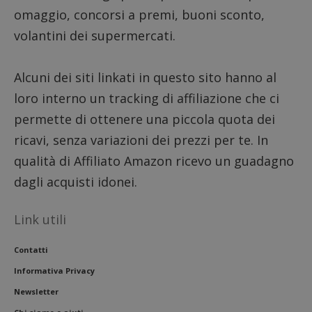
del sito
omaggio, concorsi a premi, buoni sconto,
__eoi
.dimmicosacerchi.it
5 mesi 4
Questo
volantini dei supermercati.
settimane
viene u
per reg
l'impe
dell'ut
l'inter
Alcuni dei siti linkati in questo sito hanno al
con il 
contri
loro interno un tracking di affiliazione che ci
miglio
l'espe
permette di ottenere una piccola quota dei
dell'ut
analizz
ricavi, senza variazioni dei prezzi per te. In
prestaz
sito.
qualità di Affiliato Amazon ricevo un guadagno
dagli acquisti idonei.
Link utili
Contatti
Informativa Privacy
Newsletter