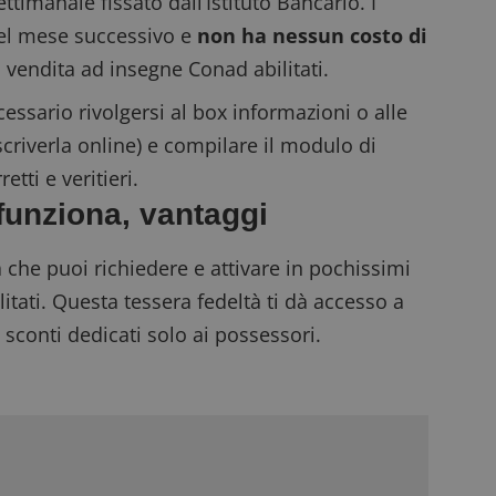
ttimanale fissato dall’Istituto Bancario. I
del mese successivo e
non ha nessun costo di
ti vendita ad insegne Conad abilitati.
ssario rivolgersi al box informazioni o alle
criverla online) e compilare il modulo di
etti e veritieri.
unziona, vantaggi
 che puoi richiedere e attivare in pochissimi
itati. Questa tessera fedeltà ti dà accesso a
 sconti dedicati solo ai possessori.