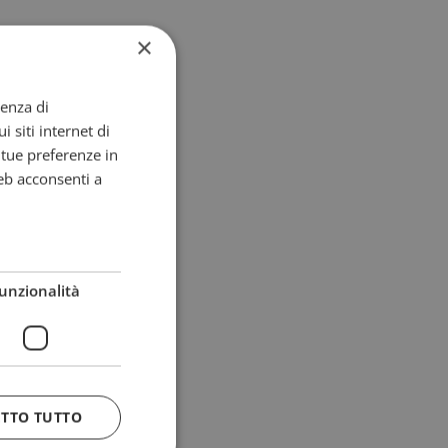
×
ienza di
i siti internet di
e tue preferenze in
eb acconsenti a
unzionalità
ETTO TUTTO