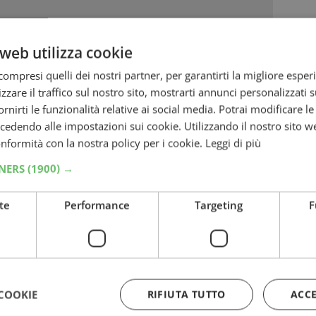
web utilizza cookie
ompresi quelli dei nostri partner, per garantirti la migliore esper
zzare il traffico sul nostro sito, mostrarti annunci personalizzati su
fornirti le funzionalità relative ai social media. Potrai modificare l
dendo alle impostazioni sui cookie. Utilizzando il nostro sito w
conformità con la nostra policy per i cookie.
Leggi di più
TNERS
(1900) →
eme ti permette di partecipare alla raccolta
l catalogo. Nello specifico, ti verrà
te
Performance
Targeting
F
o
. Il sabato riceverai i punti doppi, mentre la
significa che ogni euro di spesa riceverai ben
I più richiesti e ambiti sono sicuramente in
COOKIE
RIFIUTA TUTTO
ACC
iare moltissimo. Ci sono anche borsoni,