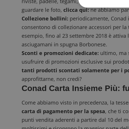
riviste, padelle, tegami, cofanetti vacanza. 
guardare le foto,
clicca qui:
ne abbiamo par
Collezione bollini:
periodicamente, Conad ind
consentono di collezionare accessori per la 
I cookie strettamente
esempio, fino al 23 settembre 2018 è attiva l
dell'account. Il sito
asciugamani in spugna Borbonese
.
Nome
_GRECAPTCHA
Sconti e promozioni dedicate:
ultimo, ma s
usufruire di promozioni esclusive sui prodot
tanti prodotti scontati solamente per i p
ApplicationGatewa
approfittarne, non credi?
Conad Carta Insieme Più: f
Come abbiamo visto in precedenza, la tess
carta di pagamento per la spesa
, che ti c
CookieScriptConse
punti vendita aderenti a partire dal 10 del me
moltissimi e ricoprono la maggior parte del