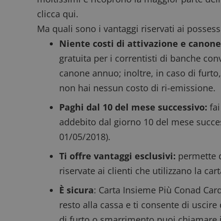
clicca qui
.
Ma quali sono i vantaggi riservati ai possesso
Nome
P
Niente costi di attivazione e canon
Prov
Nome
_pk_id.1.938b
w
Domi
gratuita per i correntisti di banche con
test_cookie
Goog
canone annuo; inoltre, in caso di furt
.doub
non hai nessun costo di ri-emissione.
Paghi dal 10 del mese successivo:
fai
_pk_ses.1.938b
w
addebito dal giorno 10 del mese succes
01/05/2018).
Ti offre vantaggi esclusivi:
permette d
FCCDCF
.
riservate ai clienti che utilizzano la ca
__eoi
.
È sicura
: Carta Insieme Più Conad Card 
resto alla cassa e ti consente di uscir
di furto o smarrimento puoi chiamare 