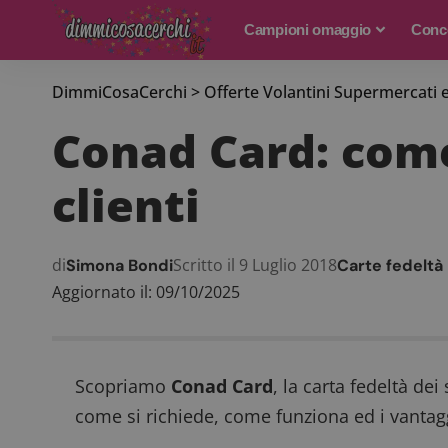
Campioni omaggio
Conco
DimmiCosaCerchi
>
Offerte Volantini Supermercati 
Conad Card: come 
clienti
di
Scritto il 9 Luglio 2018
Simona Bondi
Carte fedeltà
Aggiornato il: 09/10/2025
Scopriamo
Conad Card
, la carta fedeltà d
come si richiede, come funziona ed i vantag