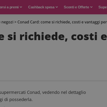
rsi a premi
Cashback spesa
Sconti e Offerte
Supe
e negozi
>
Conad Card: come si richiede, costi e vantaggi per i
si richiede, costi e
ei supermercati Conad, vedendo nel dettaglio
gi di possederla.