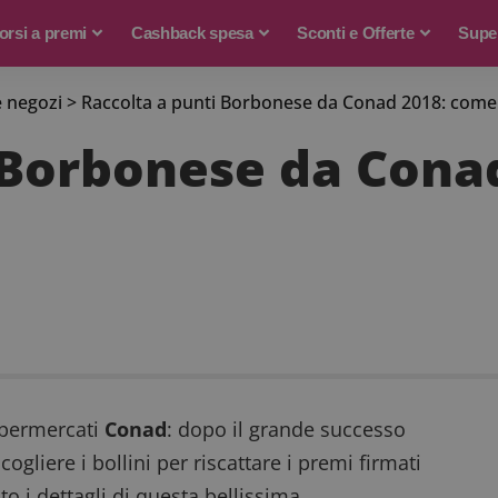
rsi a premi
Cashback spesa
Sconti e Offerte
Supe
e negozi
>
Raccolta a punti Borbonese da Conad 2018: come
 Borbonese da Cona
permercati
Conad
: dopo il grande successo
ogliere i bollini per riscattare i premi firmati
 i dettagli di questa bellissima