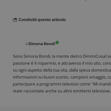
Condividi questo articolo
CookieScriptConse
Simona Bondi
di
Sono Simona Bondi, la mente dietro DimmiCosaCerch
Nome
P
passione è il risparmio, e attraverso il mio sito, co
Prov
Nome
_pk_id.1.938b
w
Domi
su ogni aspetto della tua vita, dalla spesa domestica
informazioni su buoni sconto, campioni omaggio, con
test_cookie
Goog
.doub
partecipare a programmi televisivi come "Mi manda R
state raccontate anche su altre emittenti televisive. 
_pk_ses.1.938b
w