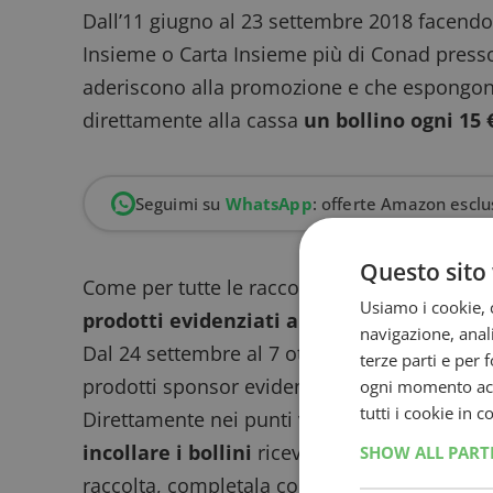
Dall’11 giugno al 23 settembre 2018 facendo 
Insieme o Carta Insieme più di Conad press
aderiscono alla promozione e che espongono
direttamente alla cassa
un bollino ogni 15 
Seguimi su
WhatsApp
: offerte Amazon esclus
Questo sito 
Come per tutte le raccolte punti, avrai la pos
Usiamo i cookie, c
prodotti evidenziati a scaffale
che ti daran
navigazione, anali
Dal 24 settembre al 7 ottobre 2018 potrai con
terze parti e per 
prodotti sponsor evidenziati a scaffale.
ogni momento acce
tutti i cookie in 
Direttamente nei punti vendita aderenti pot
incollare i bollini
ricevuti direttamente alle 
SHOW ALL PAR
raccolta, completala con il numero di bollini