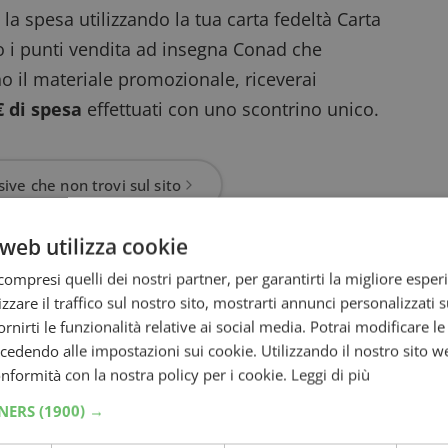
la spesa utilizzando la tua carta fedeltà Carta
o i punti vendita ad insegna Conad che
 il materiale promozionale, riceverai
€ di spesa
effettuati con uno scontrino unico.
ive che non trovi sul sito
web utilizza cookie
sibilità di ricevere
più bollini acquistando i
ompresi quelli dei nostri partner, per garantirti la migliore esper
no diritto a ricevere dei bollini aggiuntivi.
zzare il traffico sul nostro sito, mostrarti annunci personalizzati su
tinuare a ricevere i bollini con l’acquisto dei
fornirti le funzionalità relative ai social media. Potrai modificare l
dendo alle impostazioni sui cookie. Utilizzando il nostro sito w
conformità con la nostra policy per i cookie.
Leggi di più
rai trovare
la scheda sulla quale dovrai
casse: incolla i bollini sulla scheda di
TNERS
(1900) →
 necessari al ritiro del premio di tuo interesse