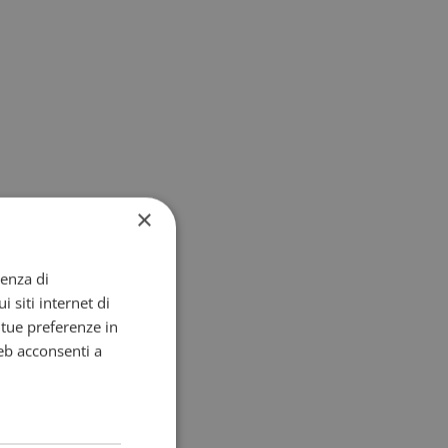
×
ienza di
i siti internet di
e tue preferenze in
eb acconsenti a