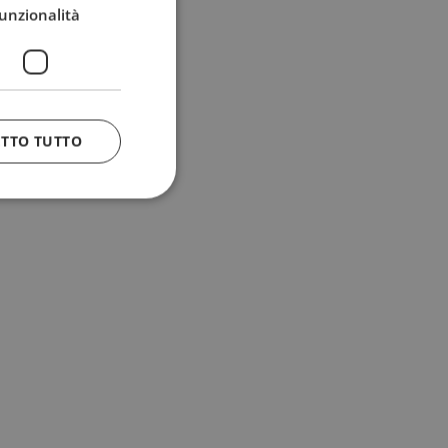
unzionalità
ETTO TUTTO
 e la gestione
n cookie
uando viene
la sua analisi dei
to in combinazione
, al fine di