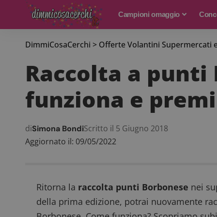
Campioni omaggio
Conco
DimmiCosaCerchi
>
Offerte Volantini Supermercati 
Raccolta a punti
funziona e premi
di
Scritto il 5 Giugno 2018
Simona Bondi
Aggiornato il: 09/05/2022
Ritorna la
raccolta punti Borbonese
nei su
della
prima edizione
, potrai nuovamente racc
Borbonese. Come funziona? Scopriamo subito