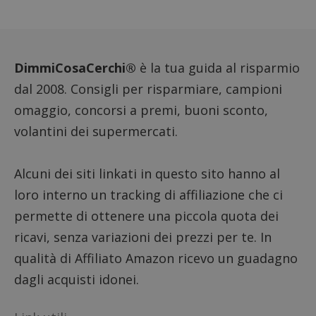
DimmiCosaCerchi®
è la tua guida al risparmio
dal 2008. Consigli per risparmiare, campioni
omaggio, concorsi a premi, buoni sconto,
volantini dei supermercati.
Nome
Provider
/
Dominio
Scadenza
Descri
Alcuni dei siti linkati in questo sito hanno al
_pk_id.1.938b
www.dimmicosacerchi.it
1 anno
Questo
loro interno un tracking di affiliazione che ci
Provider
/
Nome
Scadenza
Descrizione
cookie
Dominio
associa
permette di ottenere una piccola quota dei
piatta
test_cookie
14 minuti
Questo
Google LLC
analisi
57
cookie è
ricavi, senza variazioni dei prezzi per te. In
.doubleclick.net
open s
secondi
impostato
Piwik.
da
qualità di Affiliato Amazon ricevo un guadagno
utilizz
DoubleClick
aiutare
(che è di
dagli acquisti idonei.
proprie
proprietà di
siti We
Google) per
monito
determinare
compo
se il browser