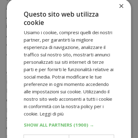
×
rimborsati Listerine
Questo sito web utilizza
Alternative alla dichiarazione di
cookie
insoddisfazione:
Usiamo i cookie, compresi quelli dei nostri
Al posto del testo di almeno 50 parole dove
partner, per garantirti la migliore
esprimete la vostra insoddisfazione potrete
esperienza di navigazione, analizzare il
anche produrre una fotografia che mostri la
traffico sul nostro sito, mostrarti annunci
personalizzati sui siti internet di terze
presenza di calcare o grasso nelle parti vitali
parti e per fornirti le funzionalità relative ai
della lavastoviglie ( entro una settimana
social media. Potrai modificare le tue
massimo dall’acquisto di
Finish Cura
preferenze in ogni momento accedendo
Lavastoviglie
) o un rapporto di un tecnico che
alle impostazioni sui cookie. Utilizzando il
nostro sito web acconsenti a tutti i cookie
certifichi che, nonostante l’uso di questo
in conformità con la nostra policy per i
prodotto, i risultati di lavaggio non siano
cookie.
Leggi di più
soddisfacenti a causa della presenza di sporco
SHOW ALL PARTNERS
(1900) →
o residui nell’elettrodomestico.
Modalità di rimborso: