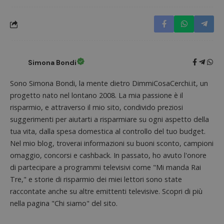
I cookie strettamente necessari consentono le
funzionalità principali del sito web come l'accesso
dell'utente e la gestione dell'account. Il sito web
non può essere utilizzato correttamente senza i
cookie strettamente necessari.
Nome
Provider
/
Dominio
S
Simona Bondi
_GRECAPTCHA
Google LLC
s
www.google.com
Sono Simona Bondi, la mente dietro DimmiCosaCerchi.it, un
progetto nato nel lontano 2008. La mia passione è il
risparmio, e attraverso il mio sito, condivido preziosi
suggerimenti per aiutarti a risparmiare su ogni aspetto della
tua vita, dalla spesa domestica al controllo del tuo budget.
Nel mio blog, troverai informazioni su buoni sconto, campioni
omaggio, concorsi e cashback. In passato, ho avuto l'onore
ApplicationGatewayAffinityCORS
diae.emailsp.com
S
di partecipare a programmi televisivi come "Mi manda Rai
Tre," e storie di risparmio dei miei lettori sono state
raccontate anche su altre emittenti televisive. Scopri di più
nella pagina "Chi siamo" del sito.