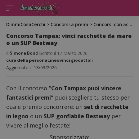
DimmiCosaCerchi
>
Concorsi a premi
>
Concorsi con acquisto
Concorso Tampax: vinci racchette da mare
o un SUP Bestway
di
Simona Bondi
Scritto il 17 Marzo 2026
cura della persona
Lines
vinci giocattoli
Aggiornato il: 18/03/2026
Con il concorso
“Con Tampax puoi vincere
fantastici premi”
puoi scegliere tu stesso per
quale premio concorrere: un
set di racchette
in legno
o un
SUP gonfiabile Bestway
per
vivere al meglio l’estate!
Sponsorizzato: