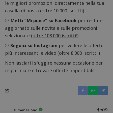
le migliori promozioni direttamente nella tua
casella di posta (oltre 10.000 iscritti)
Metti “Mi piace” su Facebook
per restare
aggiornato sulle novità e sulle promozioni
selezionate
(oltre 108.000 iscritti!)
Nome
Provider
/
Dominio
Scadenza
Descri
Seguici su Instagram
per vedere le offerte
_pk_id.1.938b
www.dimmicosacerchi.it
1 anno
Questo
Provider
/
più interessanti e video
(oltre 8.000 iscritti!)
Nome
Scadenza
Descrizione
cookie
Dominio
associa
piatta
Non lasciarti sfuggire nessuna occasione per
test_cookie
14 minuti
Questo
Google LLC
analisi
57
cookie è
.doubleclick.net
open s
risparmiare e trovare offerte imperdibili!
secondi
impostato
Piwik.
da
utilizz
DoubleClick
aiutare
(che è di
proprie
proprietà di
siti We
Google) per
monito
determinare
compo
se il browser
dei vis
del
misura
visitatore
prestaz
del sito web
sito. È
supporta i
Simona Bondi
di tipo
cookie.