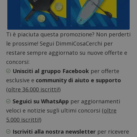
Ti è piaciuta questa promozione? Non perderti
le prossime! Segui DimmiCosaCerchi per
restare sempre aggiornato su nuove offerte e
Google Privacy Policy
concorsi:
Unisciti al gruppo Facebook
per offerte
esclusive e
community di aiuto e supporto
CookieScriptConsent
CookieScript
s
www.dimmicosacerchi.it
(oltre 36.000 iscritti!)
Seguici su WhatsApp
per aggiornamenti
veloci e notizie sugli ultimi concorsi
(oltre
5.000 iscritti!)
Iscriviti alla nostra newsletter
per ricevere