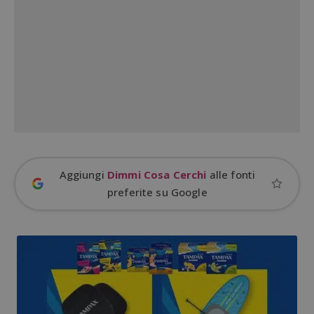
cookie strettamente necessari.
Nome
Provider
/
Dominio
S
_GRECAPTCHA
Google LLC
s
www.google.com
Aggiungi
Dimmi Cosa Cerchi
alle fonti
ApplicationGatewayAffinityCORS
diae.emailsp.com
S
preferite su Google