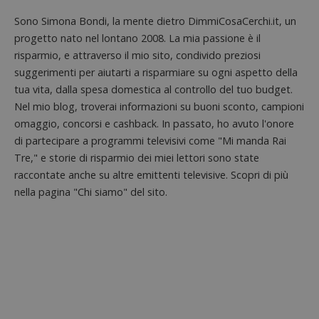
in cui i
_pk_id 
Sono Simona Bondi, la mente dietro DimmiCosaCerchi.it, un
da una
serie 
progetto nato nel lontano 2008. La mia passione è il
e lette
ritiene
risparmio, e attraverso il mio sito, condivido preziosi
codice
suggerimenti per aiutarti a risparmiare su ogni aspetto della
riferi
il dom
tua vita, dalla spesa domestica al controllo del tuo budget.
imposta
cookie
Nel mio blog, troverai informazioni su buoni sconto, campioni
omaggio, concorsi e cashback. In passato, ho avuto l'onore
_pk_ses.1.938b
www.dimmicosacerchi.it
29 minuti
Questo
58
cookie
di partecipare a programmi televisivi come "Mi manda Rai
secondi
associa
piatta
Tre," e storie di risparmio dei miei lettori sono state
analisi
open s
raccontate anche su altre emittenti televisive. Scopri di più
Piwik.
nella pagina "Chi siamo" del sito.
utilizz
aiutare
proprie
siti We
monito
compo
dei vis
misura
prestaz
sito. È
di tipo
in cui i
_pk_se