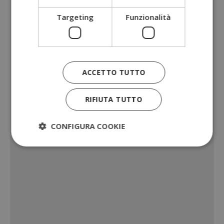
Targeting
Funzionalità
ACCETTO TUTTO
RIFIUTA TUTTO
CONFIGURA COOKIE
Strettamente necessari
Performance
Targeting
Funzionalità
I cookie strettamente necessari consentono le
funzionalità principali del sito web come l'accesso
dell'utente e la gestione dell'account. Il sito web
non può essere utilizzato correttamente senza i