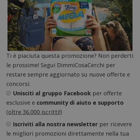
Ti è piaciuta questa promozione? Non perderti
le prossime! Segui DimmiCosaCerchi per
Google Privacy Policy
restare sempre aggiornato su nuove offerte e
concorsi:
Unisciti al gruppo Facebook
per offerte
CookieScriptConsent
CookieScript
s
www.dimmicosacerchi.it
esclusive e
community di aiuto e supporto
(oltre 36.000 iscritti!)
Iscriviti alla nostra newsletter
per ricevere
le migliori promozioni direttamente nella tua