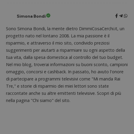
del sito web
sito. È
supporta i
di tipo
cookie.
in cui i
_pk_id 
Simona Bondi
da una
serie 
e lette
Sono Simona Bondi, la mente dietro DimmiCosaCerchi.it, un
ritiene
progetto nato nel lontano 2008. La mia passione è il
codice
riferi
risparmio, e attraverso il mio sito, condivido preziosi
il dom
imposta
suggerimenti per aiutarti a risparmiare su ogni aspetto della
cookie
tua vita, dalla spesa domestica al controllo del tuo budget.
_pk_ses.1.938b
www.dimmicosacerchi.it
29 minuti
Questo
Nel mio blog, troverai informazioni su buoni sconto, campioni
58
cookie
secondi
associa
omaggio, concorsi e cashback. In passato, ho avuto l'onore
piatta
di partecipare a programmi televisivi come "Mi manda Rai
analisi
open s
Tre," e storie di risparmio dei miei lettori sono state
Piwik.
utilizz
raccontate anche su altre emittenti televisive. Scopri di più
aiutare
proprie
nella pagina "Chi siamo" del sito.
siti We
monito
compo
dei vis
misura
prestaz
sito. È
di tipo