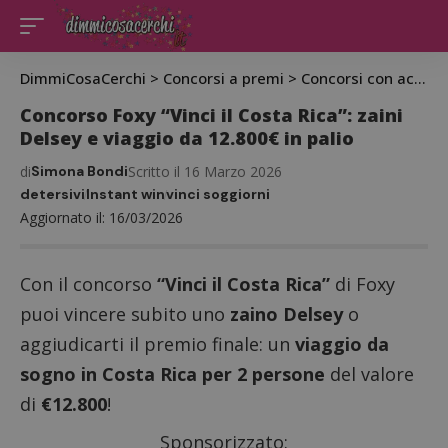
DimmiCosaCerchi
>
Concorsi a premi
>
Concorsi con acquisto
Concorso Foxy “Vinci il Costa Rica”: zaini
Delsey e viaggio da 12.800€ in palio
di
Simona Bondi
Scritto il 16 Marzo 2026
detersivi
Instant win
vinci soggiorni
Aggiornato il: 16/03/2026
Con il concorso
“Vinci il Costa Rica”
di Foxy
puoi vincere subito uno
zaino Delsey
o
aggiudicarti il premio finale: un
viaggio da
sogno in Costa Rica per 2 persone
del valore
di
€12.800
!
Sponsorizzato: