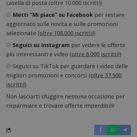
casella di posta (oltre 10.000 iscritti)
Metti “Mi piace” su Facebook
per restare
aggiornato sulle novità e sulle promozioni
selezionate
(oltre 108.000 iscritti!)
Seguici su Instagram
per vedere le offerte
più interessanti e video
(oltre 8.000 iscritti!)
Nome
Provider
/
Dominio
Scadenza
Descri
Seguici su TikTok
per guardare i video delle
_pk_id.1.938b
www.dimmicosacerchi.it
1 anno
Questo
Provider
/
migliori promozioni e concorsi
(oltre 37.500
Nome
Scadenza
Descrizione
cookie
Dominio
associa
iscritti!)
piatta
test_cookie
14 minuti
Questo
Google LLC
analisi
57
cookie è
.doubleclick.net
open s
secondi
impostato
Non lasciarti sfuggire nessuna occasione per
Piwik.
da
utilizz
DoubleClick
risparmiare e trovare offerte imperdibili!
aiutare
(che è di
proprie
proprietà di
siti We
Google) per
monito
determinare
compo
se il browser
dei vis
del
misura
visitatore
prestaz