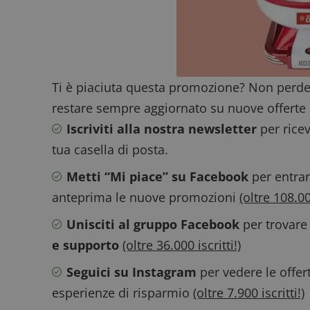
ApplicationGatewa
Ti è piaciuta questa promozione? Non perde
restare sempre aggiornato su nuove offerte 
Iscriviti alla nostra newsletter
per ricev
CookieScriptConse
tua casella di posta.
Metti “Mi piace” su Facebook
per entrar
anteprima le nuove promozioni
(oltre 108.000
Unisciti al gruppo Facebook
per trovare
Nome
P
e supporto
(oltre 36.000 iscritti!)
Prov
Nome
_pk_id.1.938b
w
Domi
Seguici su Instagram
per vedere le offer
test_cookie
Goog
.doub
esperienze di risparmio
(oltre 7.900 iscritti!)