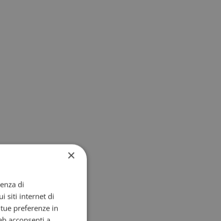
×
ienza di
i siti internet di
e tue preferenze in
eb acconsenti a