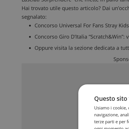
Hai trovato utile questo articolo? Dai un’occh
segnalato:
Concorso Universal For Fans Stray Kids
Concorso Giro D’Italia “Scratch&Win”: vi
Oppure visita la sezione dedicata a tutt
Sponso
Questo sito 
Usiamo i cookie, c
navigazione, anali
terze parti e per 
ogni momento acce