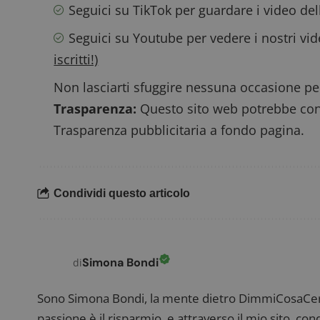
Seguici su TikTok
per guardare i video de
_pk_ses.1.938b
w
Seguici su Youtube
per vedere i nostri vi
iscritti!)
Non lasciarti sfuggire nessuna occasione per
Trasparenza:
Questo sito web potrebbe conte
FCCDCF
.
Trasparenza pubblicitaria a fondo pagina.
__eoi
.
Condividi questo articolo
Simona Bondi
di
Sono Simona Bondi, la mente dietro DimmiCosaCerch
passione è il risparmio, e attraverso il mio sito, co