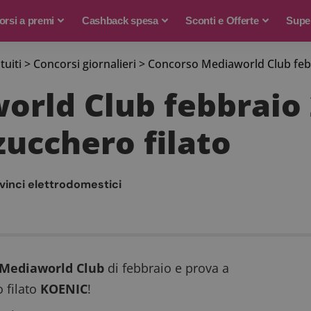
rsi a premi
Cashback spesa
Sconti e Offerte
Supe
tuiti
>
Concorsi giornalieri
>
Concorso Mediaworld Club febbra
rld Club febbraio 2
zucchero filato
vinci elettrodomestici
i Mediaworld Club
di febbraio e prova a
 filato
KOENIC
!