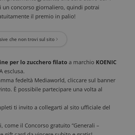
di un
concorso giornaliero
, quindi potrai
atuitamente il premio in palio!
ive che non trovi sul sito
ne per lo zucchero filato
a marchio
KOENIC
A esclusa.
ramma fedeltà Mediaworld
, cliccare sul banner
into. È possibile partecipare una volta al
eti ti invito a collegarti al sito ufficiale del
i
, come il
Concorso gratuito “Generali –
e gift card da vincere subito e gratis!