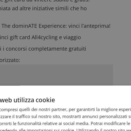
iata ad altre iniziative simili che ho
 The dominATE Experience: vinci l’anteprima!
nci gift card All4cycling e viaggio
i i
concorsi completamente gratuiti
rizzato:
web utilizza cookie
ompresi quelli dei nostri partner, per garantirti la migliore esper
zzare il traffico sul nostro sito, mostrarti annunci personalizzati su
fornirti le funzionalità relative ai social media. Potrai modificare l
dendo alle impostazioni sui cookie. Utilizzando il nostro sito w