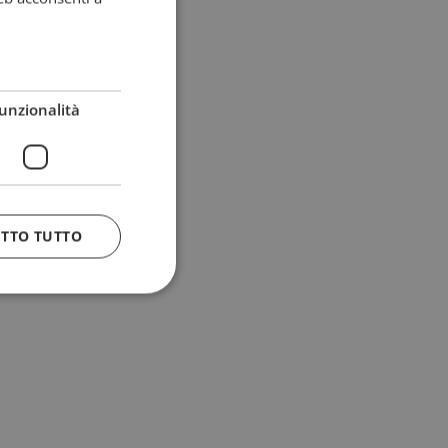
unzionalità
ETTO TUTTO
 e la gestione
n cookie