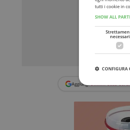
tutti i cookie in 
SHOW ALL PAR
Strettamen
necessari
CONFIGURA 
Aggiungi
Dimmi Cosa Cerc
I cookie strettamente
dell'account. Il sito
Nome
_GRECAPTCHA