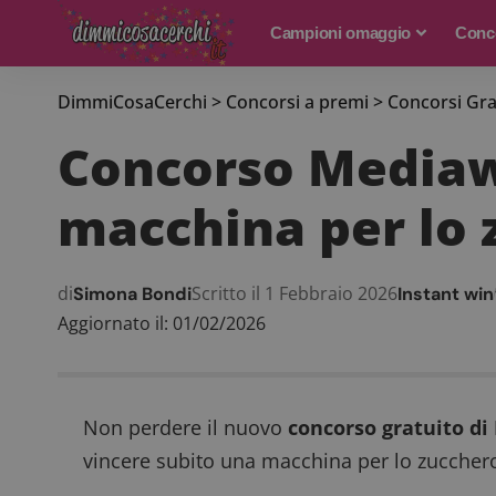
Campioni omaggio
Conco
DimmiCosaCerchi
>
Concorsi a premi
>
Concorsi Gra
Concorso Mediawo
macchina per lo 
di
Scritto il 1 Febbraio 2026
Simona Bondi
Instant win
Aggiornato il: 01/02/2026
Non perdere il nuovo
concorso gratuito d
vincere subito una macchina per lo zucchero