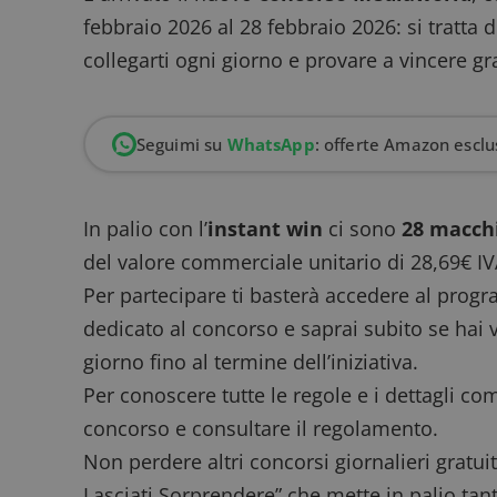
febbraio 2026 al 28 febbraio 2026: si tratta 
collegarti ogni giorno e provare a vincere gr
Seguimi su
WhatsApp
: offerte Amazon esclus
In palio con l’
instant win
ci sono
28 macchi
del valore commerciale unitario di 28,69€ IV
Per partecipare ti basterà
accedere al prog
dedicato al concorso e saprai subito se hai v
giorno fino al termine dell’iniziativa.
Per conoscere tutte le regole e i dettagli compl
concorso e consultare il
regolamento
.
Non perdere altri
concorsi giornalieri gratuit
Lasciati Sorprendere”
che mette in palio tant