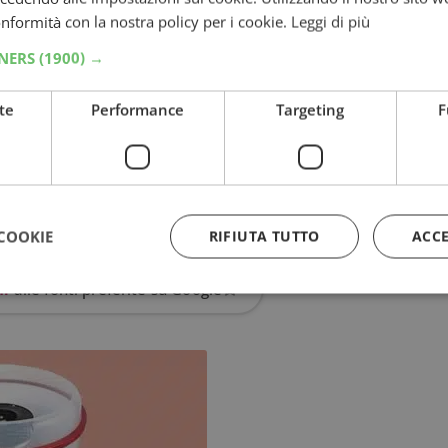
conformità con la nostra policy per i cookie.
Leggi di più
TNERS
(1900) →
te
Performance
Targeting
F
COOKIE
RIFIUTA TUTTO
ACC
hi
alle fonti preferite su Google
Strettamente necessari
Performance
Targeting
Funzionalità
 necessari consentono le funzionalità principali del sito web come l'accesso dell'utente
 web non può essere utilizzato correttamente senza i cookie strettamente necessari.
Provider
/
Dominio
Scadenza
Descrizione
5 mesi 3
Google reCAPTCHA imposta u
Google LLC