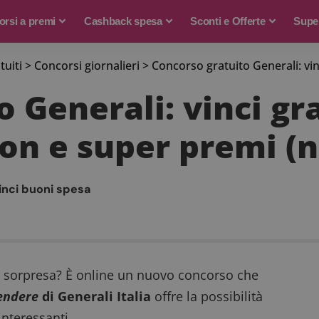
rsi a premi
Cashback spesa
Sconti e Offerte
Supe
tuiti
>
Concorsi giornalieri
>
Concorso gratuito Generali: vinci gra
 Generali: vinci gr
n e super premi (nu
inci buoni spesa
a sorpresa? È online un nuovo concorso che
rendere
di Generali Italia
offre la possibilità
interessanti.