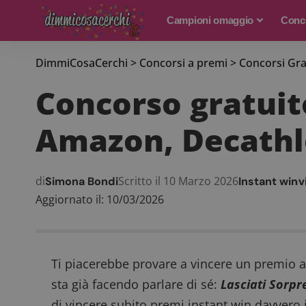
Campioni omaggio
Conco
DimmiCosaCerchi
>
Concorsi a premi
>
Concorsi Gra
Concorso gratuito
Amazon, Decathlo
di
Scritto il 10 Marzo 2026
Simona Bondi
Instant win
v
Aggiornato il: 10/03/2026
Ti piacerebbe provare a vincere un premio 
sta già facendo parlare di sé:
Lasciati Sorp
di vincere subito premi instant win davvero 