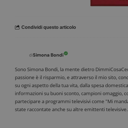
Condividi questo articolo
CookieScriptConse
Simona Bondi
di
Sono Simona Bondi, la mente dietro DimmiCosaCerch
Nome
P
passione è il risparmio, e attraverso il mio sito, co
Prov
Nome
_pk_id.1.938b
w
Domi
su ogni aspetto della tua vita, dalla spesa domestica
test_cookie
Goog
informazioni su buoni sconto, campioni omaggio, con
.doub
partecipare a programmi televisivi come "Mi manda R
state raccontate anche su altre emittenti televisive. 
_pk_ses.1.938b
w