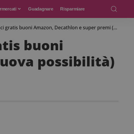
rmercati
Guadagnare
Risparmiare
tis buoni Amazon, Decathlon e super premi (nuova possibilità)
atis buoni
ova possibilità)