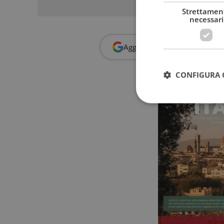
Strettamen
necessari
Aggiungi
Dimmi Cosa Cerc
CONFIGURA 
I cookie strettamente
dell'account. Il sito
Nome
_GRECAPTCHA
ApplicationGatewa