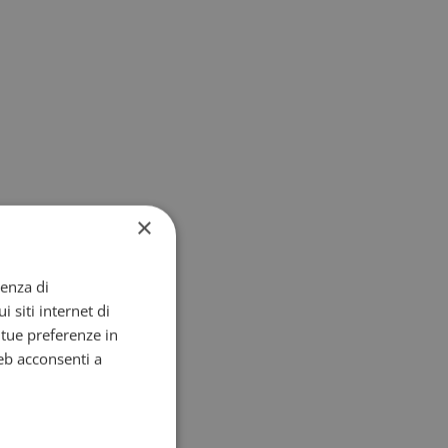
×
ienza di
i siti internet di
e tue preferenze in
eb acconsenti a