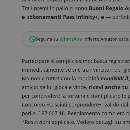
Tra i premi in palio ci sono
Buoni Regalo A
e
a
bbonamenti Pass Infinity+, e
— perfett
Seguimi su
WhatsApp
: offerte Amazon esclus
Partecipare è semplicissimo:
basta registra
immediatamente se si è tra i vincitori del gi
Ma non è tutto! Con la modalità
Condividi il
amico: se lui gioca e vince,
ricevi anche tu
per condividere la fortuna e moltiplicare le po
Concorso «Lasciati sorprendere», valido da
pari a € 87.007,16.
Regolamento completo
di
*Restrizioni applicate. Vedere dettagli su am