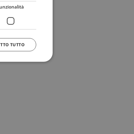
unzionalità
ETTO TUTTO
 e la gestione
n cookie
uando viene
la sua analisi dei
to in combinazione
, al fine di