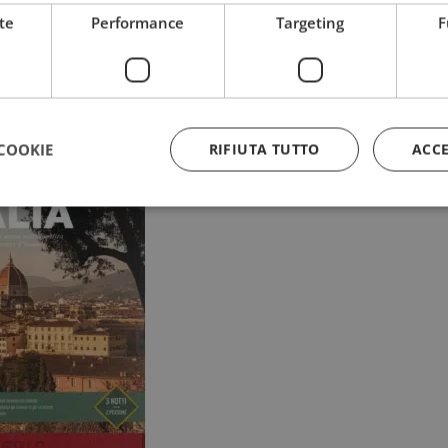
te
Performance
Targeting
F
hi
alle fonti preferite su Google
COOKIE
RIFIUTA TUTTO
ACC
Strettamente necessari
Performance
Targeting
Funzionalità
 necessari consentono le funzionalità principali del sito web come l'accesso dell'utente
 web non può essere utilizzato correttamente senza i cookie strettamente necessari.
Provider
/
Dominio
Scadenza
Descrizione
5 mesi 3
Google reCAPTCHA imposta u
Google LLC
settimane
necessario (_GRECAPTCHA) q
www.google.com
eseguito allo scopo di fornire 
rischi.
yAffinityCORS
diae.emailsp.com
Sessione
Questo cookie viene utilizza
con il bilanciamento del carico