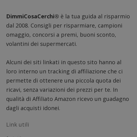
per l'an
intern
dall'o
DimmiCosaCerchi®
è la tua guida al risparmio
del sito
dal 2008. Consigli per risparmiare, campioni
__eoi
.dimmicosacerchi.it
5 mesi 4
Questo
settimane
viene u
omaggio, concorsi a premi, buoni sconto,
per reg
l'impe
dell'ut
volantini dei supermercati.
l'inter
con il 
contri
miglio
Alcuni dei siti linkati in questo sito hanno al
l'espe
dell'ut
loro interno un tracking di affiliazione che ci
analizz
prestaz
permette di ottenere una piccola quota dei
sito.
ricavi, senza variazioni dei prezzi per te. In
qualità di Affiliato Amazon ricevo un guadagno
dagli acquisti idonei.
Link utili