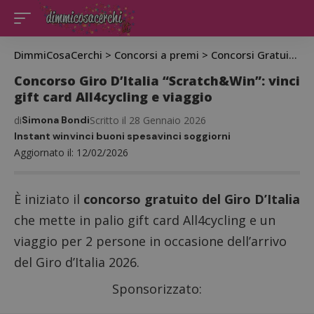
DimmiCosaCerchi
>
Concorsi a premi
>
Concorsi Gratuiti
>
C
Concorso Giro D’Italia “Scratch&Win”: vinci
gift card All4cycling e viaggio
di
Simona Bondi
Scritto il 28 Gennaio 2026
Instant win
vinci buoni spesa
vinci soggiorni
Aggiornato il: 12/02/2026
È iniziato il
concorso gratuito del Giro D’Italia
che mette in palio gift card All4cycling e un
viaggio per 2 persone in occasione dell’arrivo
del Giro d’Italia 2026.
Sponsorizzato: