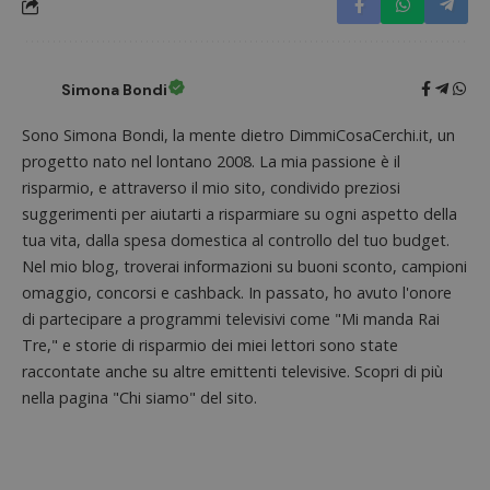
_pk_id.1.938b
www.dimmicosacerchi.it
1 anno
Questo
Provider
/
Nome
Scadenza
Descrizione
cookie
Dominio
associa
piatta
test_cookie
14 minuti
Questo
Google LLC
analisi
Simona Bondi
57
cookie è
.doubleclick.net
open s
secondi
impostato
Piwik.
da
utilizz
Sono Simona Bondi, la mente dietro DimmiCosaCerchi.it, un
DoubleClick
aiutare
(che è di
progetto nato nel lontano 2008. La mia passione è il
proprie
proprietà di
siti We
Google) per
risparmio, e attraverso il mio sito, condivido preziosi
monito
determinare
compo
suggerimenti per aiutarti a risparmiare su ogni aspetto della
se il browser
dei vis
del
tua vita, dalla spesa domestica al controllo del tuo budget.
misura
visitatore
prestaz
del sito web
Nel mio blog, troverai informazioni su buoni sconto, campioni
sito. È
supporta i
di tipo
omaggio, concorsi e cashback. In passato, ho avuto l'onore
cookie.
in cui i
_pk_id 
di partecipare a programmi televisivi come "Mi manda Rai
da una
Tre," e storie di risparmio dei miei lettori sono state
serie 
e lette
raccontate anche su altre emittenti televisive. Scopri di più
ritiene
codice
nella pagina "Chi siamo" del sito.
riferi
il dom
imposta
cookie
_pk_ses.1.938b
www.dimmicosacerchi.it
29 minuti
Questo