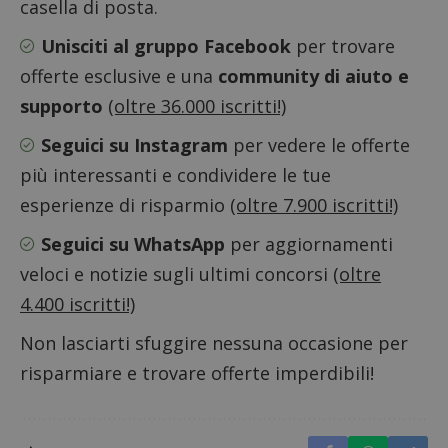
casella di posta.
Unisciti al gruppo Facebook
per trovare
offerte esclusive e una
community di aiuto e
CookieScriptConsent
CookieScript
supporto
(oltre 36.000 iscritti!)
s
www.dimmicosacerchi.it
Seguici su Instagram
per vedere le offerte
più interessanti e condividere le tue
esperienze di risparmio
(oltre 7.900 iscritti!)
Seguici su WhatsApp
per aggiornamenti
veloci e notizie sugli ultimi concorsi
(oltre
4.400 iscritti!)
Non lasciarti sfuggire nessuna occasione per
risparmiare e trovare offerte imperdibili!
Nome
Provider
/
Dominio
Scadenza
Descri