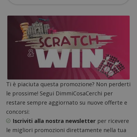
ApplicationGatewayAffinityCORS
diae.emailsp.com
S
Ti è piaciuta questa promozione? Non perderti
le prossime! Segui DimmiCosaCerchi per
restare sempre aggiornato su nuove offerte e
concorsi:
Iscriviti alla nostra newsletter
per ricevere
le migliori promozioni direttamente nella tua
Google Privacy Policy