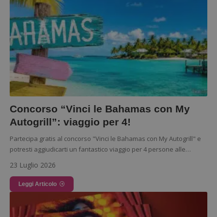
Concorso “Vinci le Bahamas con My
Autogrill”: viaggio per 4!
Partecipa gratis al concorso "Vinci le Bahamas con My Autogrill" e
Google
potresti aggiudicarti un fantastico viaggio per 4 persone alle…
Privacy Policy
23 Luglio 2026
Leggi Articolo
CookieScriptConsent
CookieScript
s
www.dimmicosacerchi.it