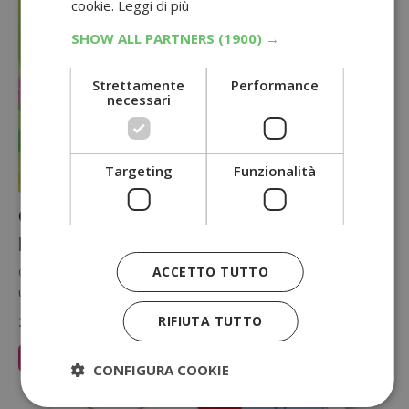
cookie.
Leggi di più
SHOW ALL PARTNERS
(1900) →
Strettamente
Performance
necessari
Targeting
Funzionalità
Concorso Vinci a Colazione Balocco:
peluche Minions e viaggio a Londra
ACCETTO TUTTO
Con il concorso Balocco "Vinci a colazione" puoi vincere ogni giorno
un peluche Minions con l'instant win, oppure il super…
RIFIUTA TUTTO
24 Luglio 2026
Leggi Articolo
CONFIGURA COOKIE