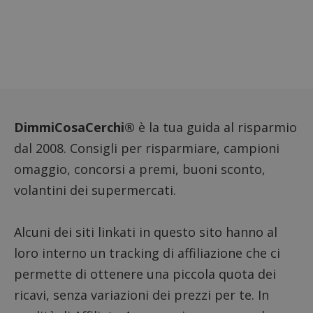
proprie
siti We
monito
compo
dei vis
misura
presta
sito. È
di tipo
in cui i
_pk_se
seguit
breve 
DimmiCosaCerchi®
è la tua guida al risparmio
numer
lettere
dal 2008. Consigli per risparmiare, campioni
ritiene
codice
omaggio, concorsi a premi, buoni sconto,
riferi
il dom
volantini dei supermercati.
imposta
cookie
FCCDCF
.dimmicosacerchi.it
1 anno
Questo
Alcuni dei siti linkati in questo sito hanno al
viene u
per l'an
intern
loro interno un tracking di affiliazione che ci
dall'o
del sit
permette di ottenere una piccola quota dei
__eoi
.dimmicosacerchi.it
5 mesi 4
Questo
ricavi, senza variazioni dei prezzi per te. In
settimane
viene u
per re