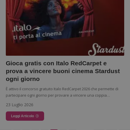
Gioca gratis con Italo RedCarpet e
prova a vincere buoni cinema Stardust
ogni giorno
È attivo il concorso gratuito Italo RedCarpet 2026 che permette di
Nome
Provider
/
Dominio
Scadenza
Descri
partecipare ogni giorno per provare a vincere una coppia…
_pk_id.1.938b
www.dimmicosacerchi.it
1 anno
Questo
Provider
/
23 Luglio 2026
Nome
Scadenza
Descrizione
cookie
Dominio
associa
piatta
Leggi Articolo
test_cookie
14 minuti
Questo
Google LLC
analis
57
cookie è
.doubleclick.net
open s
secondi
impostato
Piwik.
da