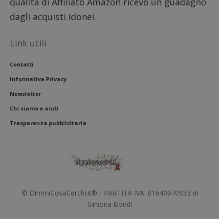
qualità di Affiliato Amazon ricevo un guadagno
l'impe
dell'ut
dagli acquisti idonei.
l'inter
con il 
contri
miglio
Link utili
l'espe
dell'ut
analizz
Contatti
presta
sito.
Informativa Privacy
Newsletter
Chi siamo e aiuti
Trasparenza pubblicitaria
© DimmiCosaCerchi.it® - PARTITA IVA: 01640970933 di
Simona Bondi