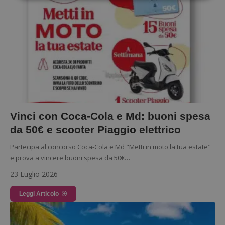
Strettamente necessari
Performance
Targeting
Funzionalità
I cookie strettamente necessari consentono le
funzionalità principali del sito web come l'accesso
dell'utente e la gestione dell'account. Il sito web
non può essere utilizzato correttamente senza i
cookie strettamente necessari.
Nome
Provider
/
Dominio
S
Vinci con Coca-Cola e Md: buoni spesa
_GRECAPTCHA
Google LLC
s
www.google.com
da 50€ e scooter Piaggio elettrico
Partecipa al concorso Coca-Cola e Md "Metti in moto la tua estate"
e prova a vincere buoni spesa da 50€…
23 Luglio 2026
Leggi Articolo
ApplicationGatewayAffinityCORS
diae.emailsp.com