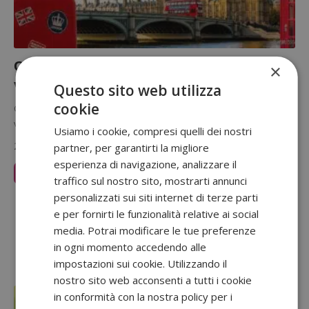
Concorso Wilkinson Sword vinci a tutta
×
velocità: soggiorno Williams F1
Questo sito web utilizza
cookie
Con il concorso “Con Wilkinson Sword vinci a tutta velocità” puoi
vincere un cappello autografato dai piloti Carlos Sainz o…
Usiamo i cookie, compresi quelli dei nostri
24 Luglio 2026
partner, per garantirti la migliore
esperienza di navigazione, analizzare il
Leggi Articolo
traffico sul nostro sito, mostrarti annunci
personalizzati sui siti internet di terze parti
Sponsorizzato:
e per fornirti le funzionalità relative ai social
media. Potrai modificare le tue preferenze
in ogni momento accedendo alle
impostazioni sui cookie. Utilizzando il
nostro sito web acconsenti a tutti i cookie
in conformità con la nostra policy per i