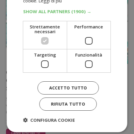
cookie.
Leggi di più
SHOW ALL PARTNERS
(1900) →
Strettamente
Performance
necessari
Targeting
Funzionalità
Con Pampers puoi vincere il Robot da
Cucina Russell Hobbs da Acqua &
Sapone
ACCETTO TUTTO
Se acquisti Pampers da Acqua & Sapone, hai la possibilità di
RIFIUTA TUTTO
vincere un robot da cucina Russell Hobbs semplicemente
inviando…
CONFIGURA COOKIE
3 Agosto 2026
Leggi Articolo