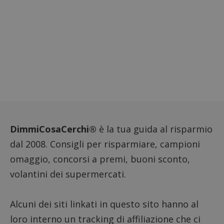
proprie
siti We
monito
compo
dei vis
misura
prestaz
sito. È
di tipo
in cui i
_pk_se
seguit
breve s
numeri
lettere
ritiene
codice
riferi
il dom
DimmiCosaCerchi®
è la tua guida al risparmio
imposta
cookie
dal 2008. Consigli per risparmiare, campioni
FCCDCF
.dimmicosacerchi.it
1 anno
Questo
omaggio, concorsi a premi, buoni sconto,
viene u
per l'an
volantini dei supermercati.
intern
dall'o
del sito
Alcuni dei siti linkati in questo sito hanno al
__eoi
.dimmicosacerchi.it
5 mesi 4
Questo
settimane
viene u
loro interno un tracking di affiliazione che ci
per reg