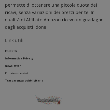
l'impe
permette di ottenere una piccola quota dei
dell'ut
l'inter
con il 
ricavi, senza variazioni dei prezzi per te. In
contri
miglio
qualità di Affiliato Amazon ricevo un guadagno
l'espe
dell'ut
dagli acquisti idonei.
analizz
prestaz
sito.
Link utili
Contatti
Informativa Privacy
Newsletter
Chi siamo e aiuti
Trasparenza pubblicitaria