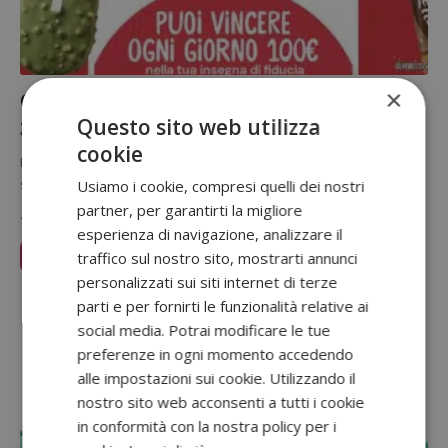
×
Concorso Algida Buonissimi d’Estate
Questo sito web utilizza
2026: vinci buoni spesa da 100€
cookie
Il concorso "Buonissimi d'Estate" di Algida mette in palio 49 buoni
spesa da 100 € ciascuno, da vincere con meccanica…
Usiamo i cookie, compresi quelli dei nostri
partner, per garantirti la migliore
4 Agosto 2026
esperienza di navigazione, analizzare il
traffico sul nostro sito, mostrarti annunci
Leggi Articolo
personalizzati sui siti internet di terze
Sponsorizzato:
parti e per fornirti le funzionalità relative ai
social media. Potrai modificare le tue
preferenze in ogni momento accedendo
alle impostazioni sui cookie. Utilizzando il
nostro sito web acconsenti a tutti i cookie
in conformità con la nostra policy per i