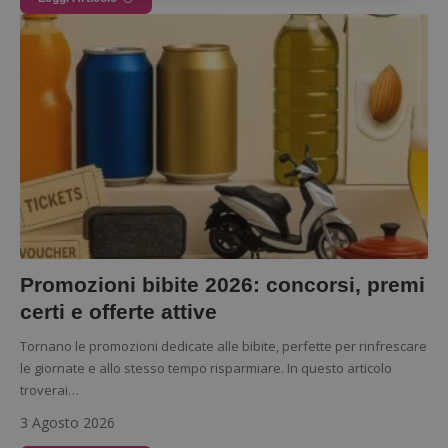
Strettamente necessari
Performance
Targeting
Funzionalità
I cookie strettamente necessari consentono le
funzionalità principali del sito web come l'accesso
dell'utente e la gestione dell'account. Il sito web
non può essere utilizzato correttamente senza i
cookie strettamente necessari.
Nome
Provider
/
Dominio
S
_GRECAPTCHA
Google LLC
s
www.google.com
Promozioni bibite 2026: concorsi, premi
certi e offerte attive
Tornano le promozioni dedicate alle bibite, perfette per rinfrescare
le giornate e allo stesso tempo risparmiare. In questo articolo
troverai…
ApplicationGatewayAffinityCORS
diae.emailsp.com
S
3 Agosto 2026