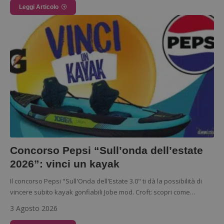
Leggi Articolo
Concorso Pepsi “Sull’onda dell’estate
Google Privacy Policy
2026”: vinci un kayak
Il concorso Pepsi "Sull'Onda dell'Estate 3.0" ti dà la possibilità di
vincere subito kayak gonfiabili Jobe mod. Croft: scopri come…
3 Agosto 2026
CookieScriptConsent
CookieScript
s
www.dimmicosacerchi.it