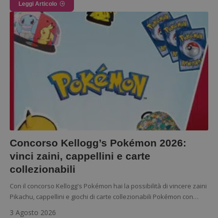
Leggi Articolo
Concorso Kellogg’s Pokémon 2026:
vinci zaini, cappellini e carte
Nome
Provider
/
Dominio
Scadenza
Descri
collezionabili
_pk_id.1.938b
www.dimmicosacerchi.it
1 anno
Questo
Provider
/
Nome
Scadenza
Descrizione
cookie
Dominio
associa
Con il concorso Kellogg's Pokémon hai la possibilità di vincere zaini
piatta
test_cookie
14 minuti
Questo
Google LLC
Pikachu, cappellini e giochi di carte collezionabili Pokémon con…
analisi
57
cookie è
.doubleclick.net
open s
secondi
impostato
Piwik.
3 Agosto 2026
da
utilizz