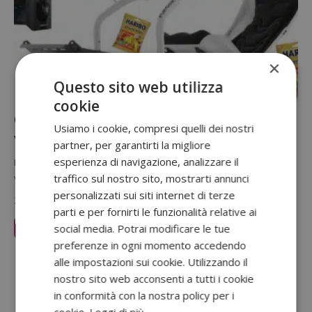
×
Questo sito web utilizza
cookie
Concorso Haribo “Back To School”:
Usiamo i cookie, compresi quelli dei nostri
vinci un simulatore di guida da 6.710€
partner, per garantirti la migliore
esperienza di navigazione, analizzare il
È tornato il concorso Haribo "Back To School": partecipa e potresti
traffico sul nostro sito, mostrarti annunci
vincere un simulatore di guida professionale completo da oltre…
personalizzati sui siti internet di terze
27 Luglio 2026
parti e per fornirti le funzionalità relative ai
social media. Potrai modificare le tue
Leggi Articolo
preferenze in ogni momento accedendo
Sponsorizzato:
alle impostazioni sui cookie. Utilizzando il
nostro sito web acconsenti a tutti i cookie
in conformità con la nostra policy per i
cookie.
Leggi di più