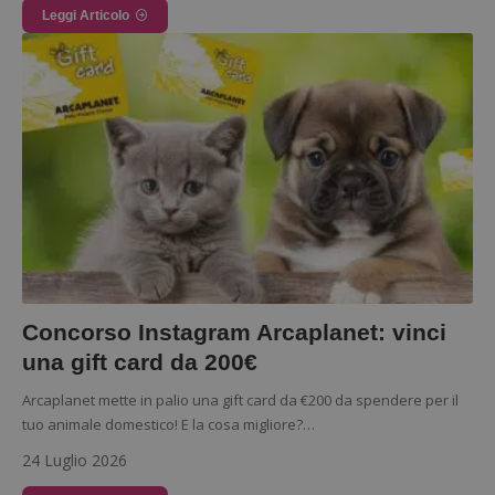
Leggi Articolo
Concorso Instagram Arcaplanet: vinci
Google Privacy Policy
una gift card da 200€
Arcaplanet mette in palio una gift card da €200 da spendere per il
tuo animale domestico! E la cosa migliore?…
24 Luglio 2026
CookieScriptConsent
CookieScript
s
www.dimmicosacerchi.it