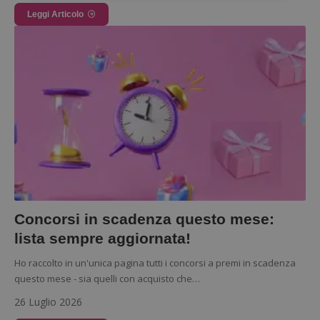
Leggi Articolo
Strettamente necessari
Performance
Targeting
Funzionalità
I cookie strettamente necessari consentono le
funzionalità principali del sito web come l'accesso
dell'utente e la gestione dell'account. Il sito web
non può essere utilizzato correttamente senza i
cookie strettamente necessari.
Nome
Provider
/
Dominio
S
_GRECAPTCHA
Google LLC
s
www.google.com
Concorsi in scadenza questo mese:
lista sempre aggiornata!
Ho raccolto in un'unica pagina tutti i concorsi a premi in scadenza
questo mese - sia quelli con acquisto che…
ApplicationGatewayAffinityCORS
diae.emailsp.com
S
26 Luglio 2026