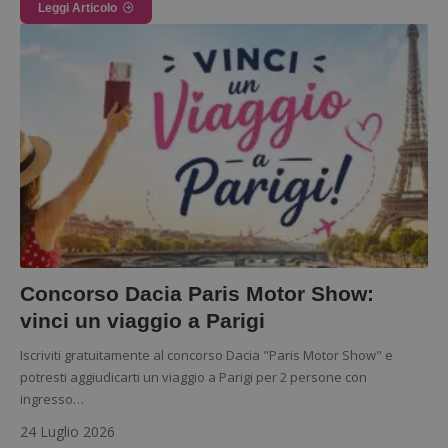
Leggi Articolo
Concorso Dacia Paris Motor Show:
vinci un viaggio a Parigi
Nome
Provider
/
Dominio
Scadenza
Descri
_pk_id.1.938b
www.dimmicosacerchi.it
1 anno
Questo
Provider
/
Iscriviti gratuitamente al concorso Dacia "Paris Motor Show" e
Nome
Scadenza
Descrizione
cookie
Dominio
associa
potresti aggiudicarti un viaggio a Parigi per 2 persone con
piatta
test_cookie
14 minuti
Questo
Google LLC
ingresso…
analisi
57
cookie è
.doubleclick.net
open s
secondi
impostato
24 Luglio 2026
Piwik.
da
utilizz