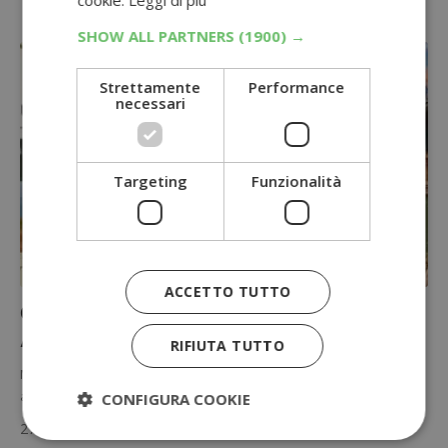
SHOW ALL PARTNERS
(1900) →
Strettamente
Performance
necessari
Targeting
Funzionalità
ACCETTO TUTTO
Concorso vinci una settimana in Alto
Adige: quiz IDM Südtirol
RIFIUTA TUTTO
Metti alla prova le tue conoscenze sul turismo sostenibile e prova
a vincere una settimana in Alto Adige per 2…
CONFIGURA COOKIE
27 Luglio 2026