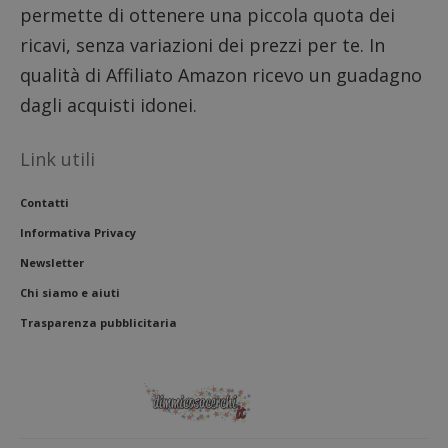
l'impe
permette di ottenere una piccola quota dei
dell'ut
l'inter
ricavi, senza variazioni dei prezzi per te. In
con il 
contri
miglio
qualità di Affiliato Amazon ricevo un guadagno
l'espe
dell'ut
dagli acquisti idonei.
analizz
prestaz
sito.
Link utili
Contatti
Informativa Privacy
Newsletter
Chi siamo e aiuti
Trasparenza pubblicitaria