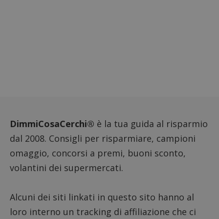
siti We
monito
compo
dei vis
misura
prestaz
sito. È
di tipo
in cui i
_pk_se
seguit
breve s
numeri
lettere
ritiene
codice
riferi
DimmiCosaCerchi®
è la tua guida al risparmio
il dom
imposta
cookie
dal 2008. Consigli per risparmiare, campioni
FCCDCF
.dimmicosacerchi.it
1 anno
Questo
omaggio, concorsi a premi, buoni sconto,
viene u
per l'an
volantini dei supermercati.
intern
dall'o
del sito
Alcuni dei siti linkati in questo sito hanno al
__eoi
.dimmicosacerchi.it
5 mesi 4
Questo
settimane
viene u
loro interno un tracking di affiliazione che ci
per reg