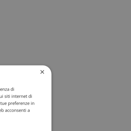
×
ienza di
i siti internet di
e tue preferenze in
eb acconsenti a