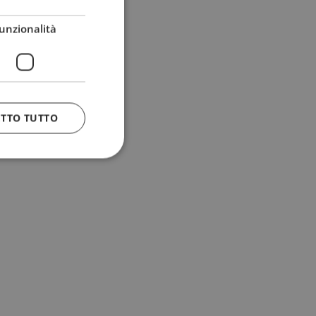
unzionalità
ETTO TUTTO
 e la gestione
n cookie
uando viene
la sua analisi dei