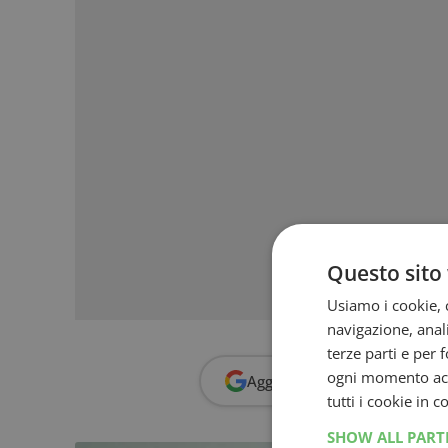
Questo sito 
Usiamo i cookie, c
navigazione, anali
terze parti e per 
ogni momento acce
Aggiungi
Dimmi Cosa Cerc
tutti i cookie in 
SHOW ALL PAR