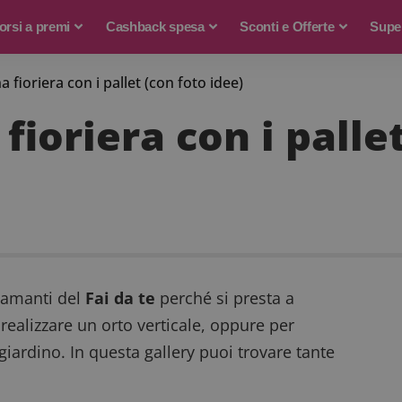
rsi a premi
Cashback spesa
Sconti e Offerte
Supe
fioriera con i pallet (con foto idee)
ioriera con i pallet
 amanti del
Fai da te
perché si presta a
r realizzare un
orto verticale
, oppure per
 giardino. In questa gallery puoi trovare tante