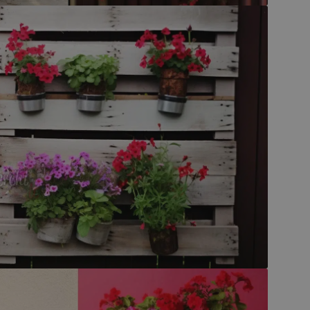
prestazioni del sito. È un cookie di tipo pattern, 
_pk_ses è seguito da una breve serie di numeri e
ritiene sia un codice di riferimento per il domin
cookie.
dimmicosacerchi.it
1 anno
Questo cookie viene utilizzato per l'analisi inte
del sito.
dimmicosacerchi.it
5 mesi 4
Questo cookie viene utilizzato per registrare l'
settimane
e l'interazione con il sito web, contribuendo a 
l'esperienza dell'utente e analizzare le prestazion