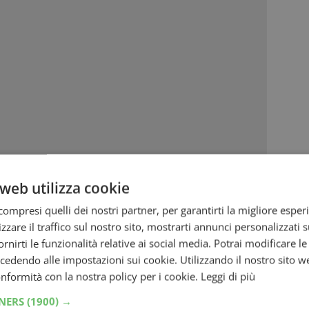
web utilizza cookie
ompresi quelli dei nostri partner, per garantirti la migliore esper
zzare il traffico sul nostro sito, mostrarti annunci personalizzati su
fornirti le funzionalità relative ai social media. Potrai modificare l
dendo alle impostazioni sui cookie. Utilizzando il nostro sito w
hi
alle fonti preferite su Google
conformità con la nostra policy per i cookie.
Leggi di più
TNERS
(1900) →