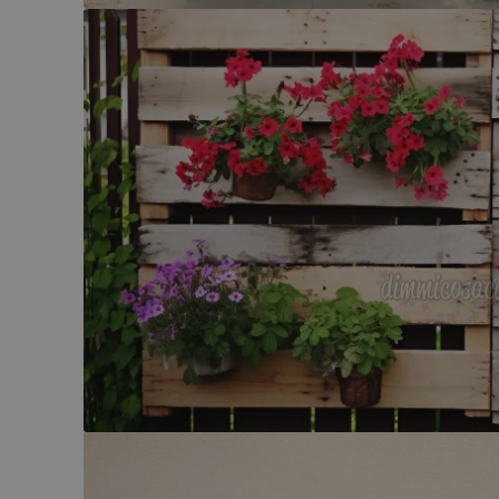
FCCDCF
.
__eoi
.