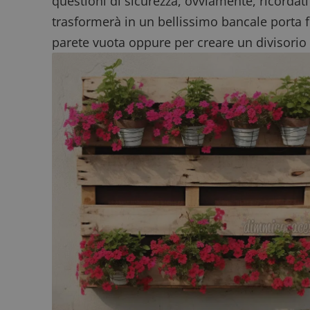
questioni di sicurezza, ovviamente, ricordati d
ApplicationGatewa
trasformerà in un bellissimo bancale porta fi
parete vuota oppure per creare un divisorio 
CookieScriptConse
Nome
P
Prov
Nome
_pk_id.1.938b
w
Domi
test_cookie
Goog
.doub
_pk_ses.1.938b
w