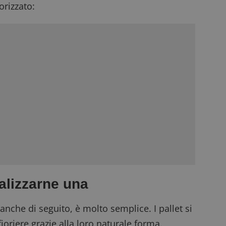
rizzato:
ealizzarne una
anche di seguito, è molto semplice. I pallet si
ioriere grazie alla loro naturale forma.