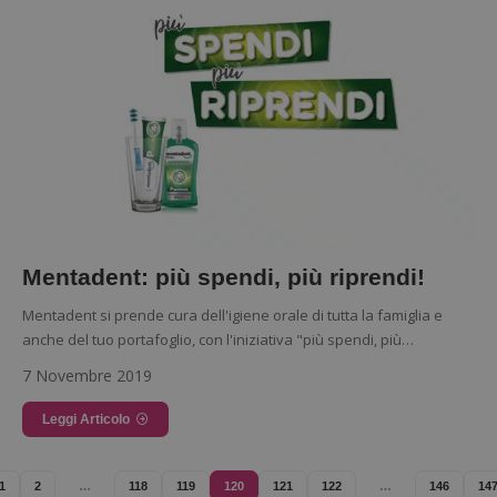
Google Privacy Policy
Mentadent: più spendi, più riprendi!
Mentadent si prende cura dell'igiene orale di tutta la famiglia e
CookieScriptConsent
CookieScript
anche del tuo portafoglio, con l'iniziativa "più spendi, più…
s
www.dimmicosacerchi.it
7 Novembre 2019
Leggi Articolo
1
2
…
118
119
120
121
122
…
146
14