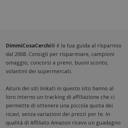
in cui 
_pk_id
da un
serie 
e lett
ritien
codice
riferi
il dom
impost
cookie
DimmiCosaCerchi®
è la tua guida al risparmio
_pk_ses.1.938b
www.dimmicosacerchi.it
29 minuti
Quest
dal 2008. Consigli per risparmiare, campioni
58
cookie
secondi
associ
omaggio, concorsi a premi, buoni sconto,
piatta
analis
volantini dei supermercati.
open 
Piwik.
utiliz
aiutare
Alcuni dei siti linkati in questo sito hanno al
propri
siti W
loro interno un tracking di affiliazione che ci
monito
compo
dei vis
permette di ottenere una piccola quota dei
misura
presta
ricavi, senza variazioni dei prezzi per te. In
sito. 
di tip
qualità di Affiliato Amazon ricevo un guadagno
in cui 
_pk_se