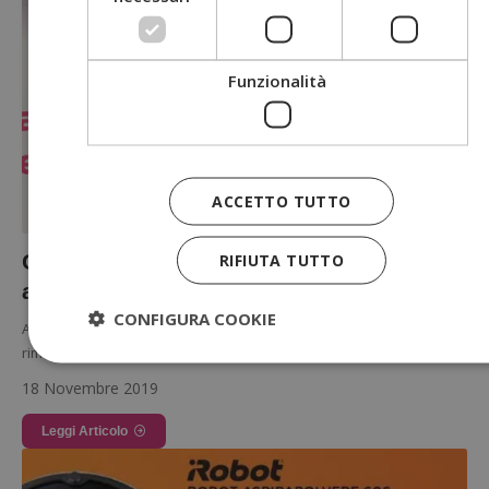
Funzionalità
ACCETTO TUTTO
Cashback Philips Beauty: rimborso fino
RIFIUTA TUTTO
a 80€
CONFIGURA COOKIE
Acquista un nuovo epilatore a luce pulsata Philips e ottieni un
rimborso del tuo acquisto direttamente sul tuo conto corrente…
18 Novembre 2019
Strettamente necessari
Performance
Targeting
Leggi Articolo
Funzionalità
I cookie strettamente necessari consentono le funzionalità