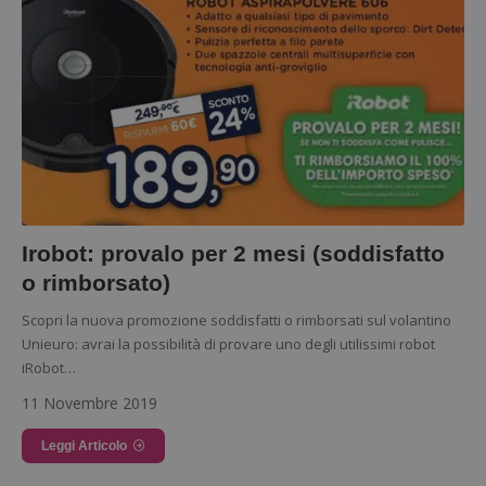
principali del sito web come l'accesso dell'utente e la
gestione dell'account. Il sito web non può essere utilizzato
correttamente senza i cookie strettamente necessari.
Nome
Provider
/
Dominio
_GRECAPTCHA
Google LLC
s
www.google.com
Irobot: provalo per 2 mesi (soddisfatto
o rimborsato)
ApplicationGatewayAffinityCORS
diae.emailsp.com
Scopri la nuova promozione soddisfatti o rimborsati sul volantino
Unieuro: avrai la possibilità di provare uno degli utilissimi robot
iRobot…
11 Novembre 2019
Leggi Articolo