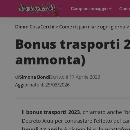
Campioni omaggio
Conco
DimmiCosaCerchi
>
Come risparmiare ogni giorno
Bonus trasporti 2
ammonta)
di
Scritto il 17 Aprile 2023
Simona Bondi
Aggiornato il: 29/03/2026
Il
bonus trasporti 2023
, chiamato anche “bo
Decreto Aiuti per contrastare l’effetto del c
lunedì 17 aprile
è disponibile
la piattafor