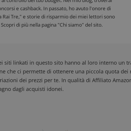
 al controllo del tuo budget. Nel mio blog, troverai
corsi e cashback. In passato, ho avuto l'onore di
ai Tre," e storie di risparmio dei miei lettori sono
Scopri di più nella pagina "Chi siamo" del sito.
i siti linkati in questo sito hanno al loro interno un t
one che ci permette di ottenere una piccola quota dei r
iazioni dei prezzi per te. In qualità di Affiliato Amazo
gno dagli acquisti idonei.