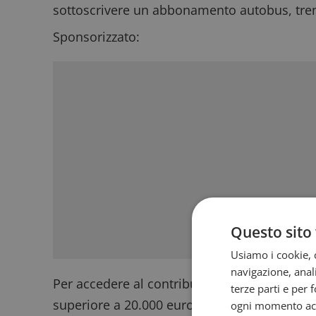
sottoscrivere un abbonamento autobus, tre
Sponsorizzato:
Questo sito 
Usiamo i cookie, c
navigazione, anali
Per accedere al contributo è necessario anc
terze parti e per 
superiore a 20.000 euro. Il limite è riferito 
ogni momento acce