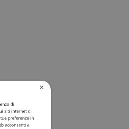
×
ienza di
i siti internet di
e tue preferenze in
eb acconsenti a