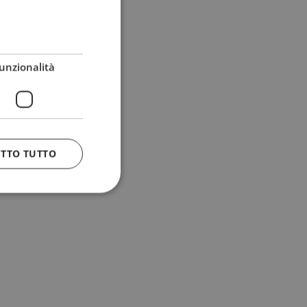
unzionalità
ETTO TUTTO
 e la gestione
n cookie
uando viene