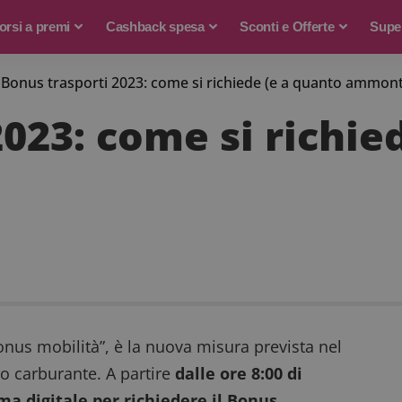
rsi a premi
Cashback spesa
Sconti e Offerte
Supe
>
Bonus trasporti 2023: come si richiede (e a quanto ammon
023: come si richie
nus mobilità”, è la nuova misura prevista nel
aro carburante. A partire
dalle ore 8:00 di
ma digitale per richiedere il Bonus