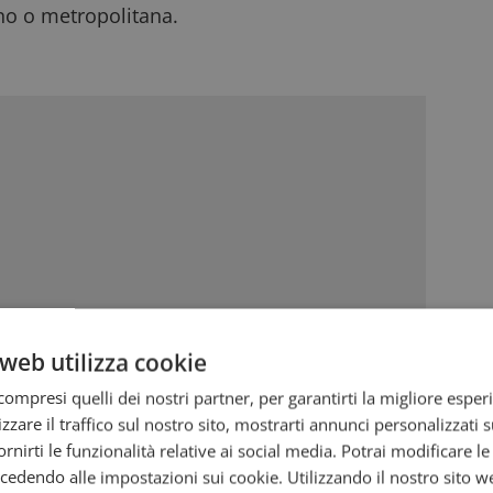
no o metropolitana.
web utilizza cookie
ompresi quelli dei nostri partner, per garantirti la migliore esper
zzare il traffico sul nostro sito, mostrarti annunci personalizzati su
he possedere un reddito imponibile Irpef non
fornirti le funzionalità relative ai social media. Potrai modificare l
al reddito personale conseguito l’anno scorso,
dendo alle impostazioni sui cookie. Utilizzando il nostro sito w