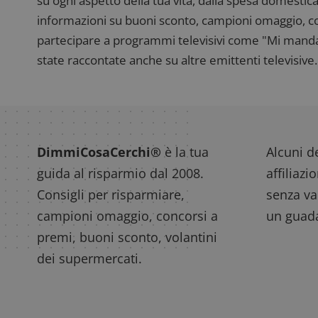
su ogni aspetto della tua vita, dalla spesa domestica
informazioni su buoni sconto, campioni omaggio, con
partecipare a programmi televisivi come "Mi manda R
state raccontate anche su altre emittenti televisive. 
DimmiCosaCerchi®
è la tua
Alcuni de
guida al risparmio dal 2008.
affiliazi
Consigli per risparmiare,
senza var
campioni omaggio, concorsi a
un guada
premi, buoni sconto, volantini
dei supermercati.