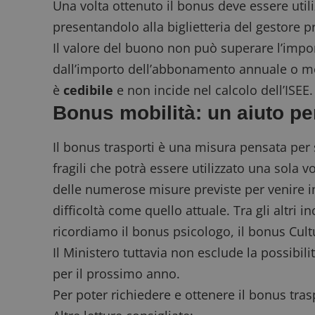
Una volta ottenuto il bonus deve essere util
presentandolo alla biglietteria del gestore p
ApplicationGatewa
Il valore del buono non può superare l’impo
dall’importo dell’abbonamento annuale o men
è
cedibile
e non incide nel calcolo dell’ISEE
Bonus mobilità: un aiuto per 
CookieScriptConse
Il bonus trasporti è una misura pensata pe
fragili che potrà essere utilizzato una sola vo
delle numerose misure previste per venire i
difficoltà come quello attuale. Tra gli altri 
ricordiamo il
bonus psicologo
, il
bonus Cult
Nome
P
Prov
Nome
Il Ministero tuttavia non esclude la possibil
_pk_id.1.938b
w
Domi
per il prossimo anno.
test_cookie
Goog
.doub
Per poter richiedere e ottenere il bonus tras