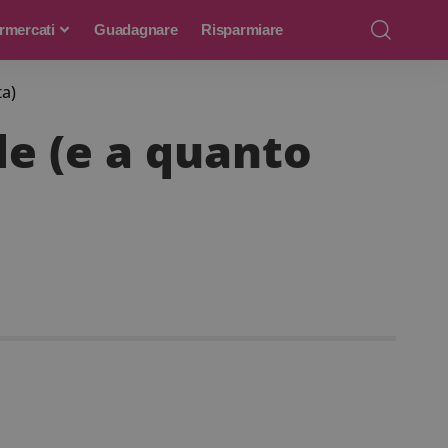
rmercati
Guadagnare
Risparmiare
ta)
de (e a quanto