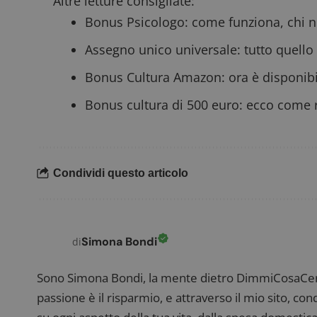
Altre letture consigliate:
_pk_ses.1.938b
w
Bonus Psicologo: come funziona, chi ne
Assegno unico universale: tutto quello
Bonus Cultura Amazon: ora è disponibil
FCCDCF
.
Bonus cultura di 500 euro: ecco come 
__eoi
.
Condividi questo articolo
Simona Bondi
di
Sono Simona Bondi, la mente dietro DimmiCosaCerch
passione è il risparmio, e attraverso il mio sito, co