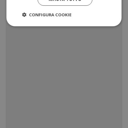
CONFIGURA COOKIE
Strettamente necessari
Performance
Targeting
Funzionalità
I cookie strettamente necessari consentono le
funzionalità principali del sito web come l'accesso
dell'utente e la gestione dell'account. Il sito web
non può essere utilizzato correttamente senza i
cookie strettamente necessari.
Nome
Provider
/
Dominio
S
_GRECAPTCHA
Google LLC
s
www.google.com