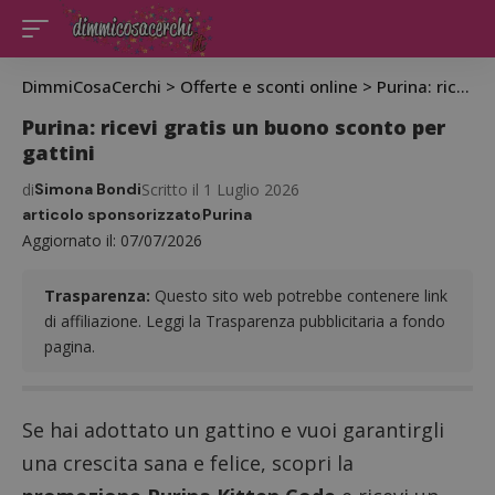
DimmiCosaCerchi
>
Offerte e sconti online
>
Purina: ricevi gratis un buono sconto per gattini
Purina: ricevi gratis un buono sconto per
gattini
di
Simona Bondi
Scritto il 1 Luglio 2026
articolo sponsorizzato
Purina
Aggiornato il: 07/07/2026
Trasparenza:
Questo sito web potrebbe contenere link
di affiliazione. Leggi la Trasparenza pubblicitaria a fondo
pagina.
Se hai adottato un gattino e vuoi garantirgli
una crescita sana e felice, scopri la