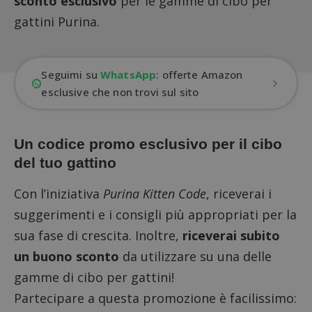
sconto esclusivo
per le gamme di cibo per
gattini Purina.
Seguimi su
WhatsApp
: offerte Amazon
esclusive che non trovi sul sito
Un codice promo esclusivo per il cibo
del tuo gattino
Con l’iniziativa
Purina Kitten Code
, riceverai i
suggerimenti e i consigli più appropriati per la
sua fase di crescita. Inoltre,
riceverai subito
un buono sconto
da utilizzare su una delle
gamme di cibo per gattini!
Partecipare a questa promozione è facilissimo: