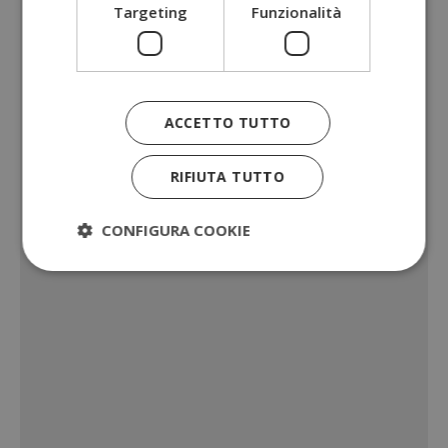
Targeting
Funzionalità
ACCETTO TUTTO
RIFIUTA TUTTO
CONFIGURA COOKIE
Strettamente necessari
Performance
Targeting
Funzionalità
I cookie strettamente necessari consentono le
funzionalità principali del sito web come l'accesso
dell'utente e la gestione dell'account. Il sito web
non può essere utilizzato correttamente senza i
cookie strettamente necessari.