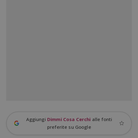
Google Privacy Policy
CookieScriptConsent
CookieScript
s
www.dimmicosacerchi.it
Aggiungi
Dimmi Cosa Cerchi
alle fonti
preferite su Google