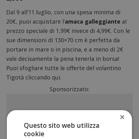
Dal 9 all’11 luglio, con una spesa minima di
20€, puoi acquistare l’
amaca galleggiante
al
prezzo speciale di 1,99€ invece di 4,99€. Con le
sue dimensioni di 130×70 cm è perfetta da
portare in mare o in piscina, e a meno di 2€
vale decisamente la pena tenerla in borsa!
Puoi sfogliare tutte le offerte del volantino
Tigotà
cliccando qui
.
Sponsorizzato:
×
Questo sito web utilizza
cookie