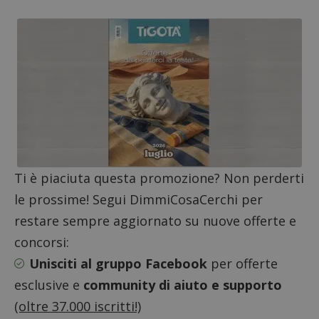
Nome
Provider
/
Dominio
Scadenza
Descri
_pk_id.1.938b
www.dimmicosacerchi.it
1 anno
Questo
Provider
/
Nome
Scadenza
Descrizione
cookie
Dominio
associa
piatta
test_cookie
14 minuti
Questo
Google LLC
analisi
57
cookie è
.doubleclick.net
Ti è piaciuta questa promozione? Non perderti
open s
secondi
impostato
Piwik.
da
le prossime! Segui DimmiCosaCerchi per
utilizz
DoubleClick
aiutare
(che è di
proprie
restare sempre aggiornato su nuove offerte e
proprietà di
siti We
Google) per
monito
concorsi:
determinare
compo
se il browser
dei vis
Unisciti al gruppo Facebook
per offerte
del
misura
visitatore
prestaz
del sito web
esclusive e
community di aiuto e supporto
sito. È
supporta i
di tipo
cookie.
(oltre 37.000 iscritti!)
in cui i
_pk_id 