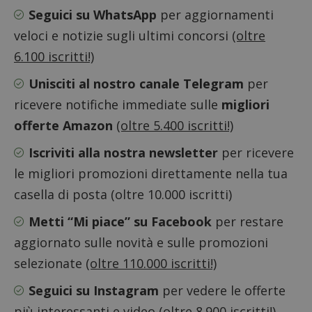
da una
Seguici su WhatsApp
per aggiornamenti
serie 
e lette
veloci e notizie sugli ultimi concorsi
(oltre
ritiene
codice
6.100 iscritti!)
riferi
il dom
imposta
Unisciti al nostro canale Telegram
per
cookie
ricevere notifiche immediate sulle
migliori
_pk_ses.1.938b
www.dimmicosacerchi.it
29 minuti
Questo
58
cookie
offerte Amazon
(oltre 5.400 iscritti!)
secondi
associa
piatta
analisi
Iscriviti alla nostra newsletter
per ricevere
open s
Piwik.
le migliori promozioni direttamente nella tua
utilizz
aiutare
casella di posta (oltre 10.000 iscritti)
proprie
siti We
monito
Metti “Mi piace” su Facebook
per restare
compo
dei vis
aggiornato sulle novità e sulle promozioni
misura
prestaz
selezionate
(oltre 110.000 iscritti!)
sito. È
di tipo
in cui i
Seguici su Instagram
per vedere le offerte
_pk_se
seguit
più interessanti e video
(oltre 8.900 iscritti!)
breve s