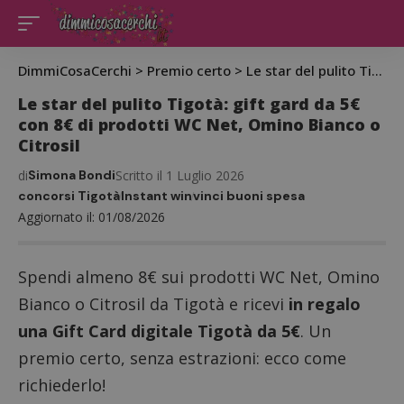
DimmiCosaCerchi
>
Premio certo
>
Le star del pulito Tigotà: gift gard da 5€ con 8€ di prodotti WC Net, Omino Bianco o Citrosil
Le star del pulito Tigotà: gift gard da 5€
con 8€ di prodotti WC Net, Omino Bianco o
Citrosil
di
Simona Bondi
Scritto il 1 Luglio 2026
concorsi Tigotà
Instant win
vinci buoni spesa
Aggiornato il: 01/08/2026
Spendi almeno 8€ sui prodotti WC Net, Omino
Bianco o Citrosil da Tigotà e ricevi
in regalo
una Gift Card digitale Tigotà da 5€
. Un
premio certo, senza estrazioni: ecco come
richiederlo!