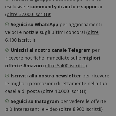
codice
riferi
esclusive e
community di aiuto e supporto
il dom
imposta
(oltre 37.000 iscritti!)
cookie
Seguici su WhatsApp
per aggiornamenti
FCCDCF
.dimmicosacerchi.it
1 anno
Questo
viene u
per l'an
veloci e notizie sugli ultimi concorsi
(oltre
intern
dall'o
6.100 iscritti!)
del sito
Unisciti al nostro canale Telegram
per
__eoi
.dimmicosacerchi.it
5 mesi 4
Questo
settimane
viene u
per reg
ricevere notifiche immediate sulle
migliori
l'impe
dell'ut
offerte Amazon
(oltre 5.400 iscritti!)
l'inter
con il 
Iscriviti alla nostra newsletter
per ricevere
contri
miglio
l'espe
le migliori promozioni direttamente nella tua
dell'ut
analizz
casella di posta (oltre 10.000 iscritti)
prestaz
sito.
Seguici su Instagram
per vedere le offerte
più interessanti e video
(oltre 8.900 iscritti!)