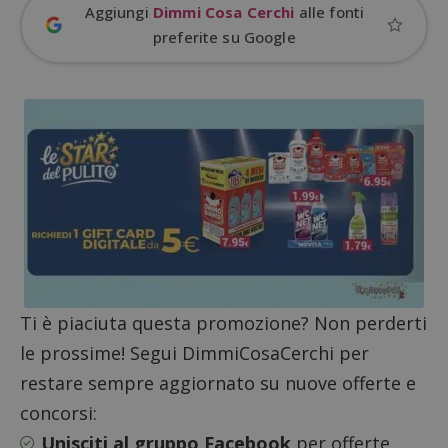
ritiene
Aggiungi
Dimmi Cosa Cerchi
alle fonti
codice
riferi
preferite su Google
il dom
imposta
cookie
_pk_ses.1.938b
www.dimmicosacerchi.it
29 minuti
Questo
58
cookie
secondi
associa
piatta
analisi
open s
Piwik.
utilizz
aiutare
proprie
siti We
monito
compo
dei vis
misura
prestaz
Ti è piaciuta questa promozione? Non perderti
sito. È
di tipo
le prossime! Segui DimmiCosaCerchi per
in cui i
_pk_se
restare sempre aggiornato su nuove offerte e
seguit
breve s
concorsi:
numeri
lettere
Unisciti al gruppo Facebook
per offerte
ritiene