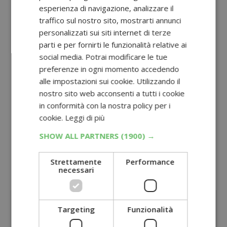
Haleon regala il cuscino da viaggio rosso
esperienza di navigazione, analizzare il
traffico sul nostro sito, mostrarti annunci
con Sensodyne, Parodontax e altri
personalizzati sui siti internet di terze
prodotti
parti e per fornirti le funzionalità relative ai
social media. Potrai modificare le tue
Buono sconto Nespresso Amazon
: 90€ di
preferenze in ogni momento accedendo
caffè in regalo con la macchina
alle impostazioni sui cookie. Utilizzando il
Enelpremia WOW: come funziona e premi
nostro sito web acconsenti a tutti i cookie
in conformità con la nostra policy per i
Gardaland: come ricevere biglietti
cookie.
Leggi di più
omaggio o sconti o vincere ingressi
SHOW ALL PARTNERS
(1900) →
Oppure visita la sezione dedicata a
tutti i
Strettamente
Performance
premi sicuri con la spesa
necessari
Sponsorizzato:
Targeting
Funzionalità