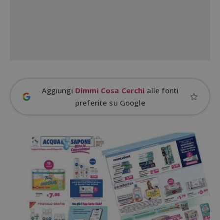
Google Privacy Policy
CookieScriptConsent
CookieScript
s
www.dimmicosacerchi.it
Aggiungi
Dimmi Cosa Cerchi
alle fonti
preferite su Google