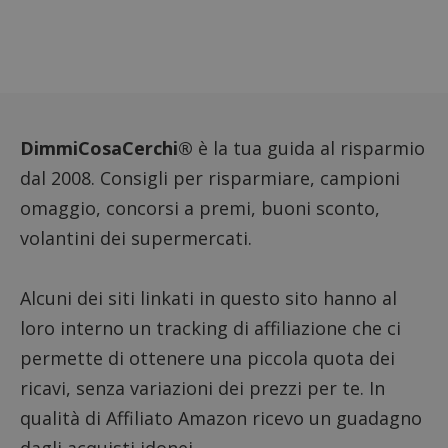
cookie
FCCDCF
.dimmicosacerchi.it
1 anno
Questo
viene u
per l'an
intern
dall'o
del sito
__eoi
.dimmicosacerchi.it
5 mesi 4
Questo
DimmiCosaCerchi®
è la tua guida al risparmio
settimane
viene u
per reg
l'impe
dal 2008. Consigli per risparmiare, campioni
dell'ut
l'inter
omaggio, concorsi a premi, buoni sconto,
con il 
contri
volantini dei supermercati.
miglio
l'espe
dell'ut
analizz
Alcuni dei siti linkati in questo sito hanno al
prestaz
sito.
loro interno un tracking di affiliazione che ci
permette di ottenere una piccola quota dei
ricavi, senza variazioni dei prezzi per te. In
qualità di Affiliato Amazon ricevo un guadagno