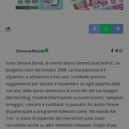
Nome
Provider
/
Dominio
Scadenza
Descri
_pk_id.1.938b
www.dimmicosacerchi.it
1 anno
Questo
Provider
/
Nome
Scadenza
Descrizione
cookie
Dominio
associa
piatta
test_cookie
14 minuti
Questo
Google LLC
analisi
57
cookie è
.doubleclick.net
open s
secondi
impostato
Piwik.
da
utilizz
DoubleClick
Simona Bondi
aiutare
(che è di
proprie
proprietà di
siti We
Sono Simona Bondi, la mente dietro DimmiCosaCerchi.it, un
Google) per
monito
determinare
compo
progetto nato nel lontano 2008. La mia passione è il
se il browser
dei vis
del
risparmio, e attraverso il mio sito, condivido preziosi
misura
visitatore
prestaz
del sito web
suggerimenti per aiutarti a risparmiare su ogni aspetto della
sito. È
supporta i
di tipo
tua vita, dalla spesa domestica al controllo del tuo budget.
cookie.
in cui i
Nel mio blog, troverai informazioni su buoni sconto, campioni
_pk_id 
da una
omaggio, concorsi e cashback. In passato, ho avuto l'onore
serie 
e lette
di partecipare a programmi televisivi come "Mi manda Rai
ritiene
codice
Tre," e storie di risparmio dei miei lettori sono state
riferi
raccontate anche su altre emittenti televisive. Scopri di più
il dom