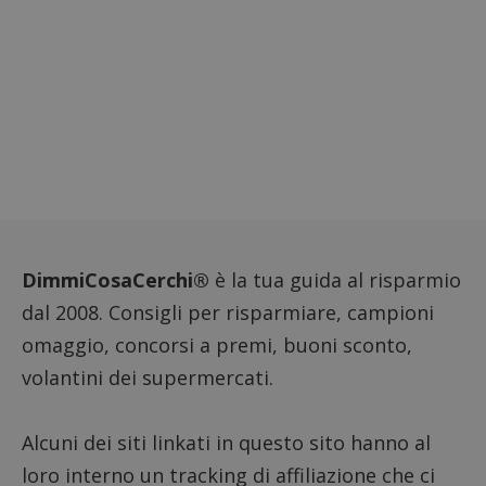
codice
riferi
il dom
imposta
cookie
FCCDCF
.dimmicosacerchi.it
1 anno
Questo
viene u
per l'an
intern
dall'o
del sito
__eoi
.dimmicosacerchi.it
5 mesi 4
Questo
settimane
viene u
per reg
l'impe
dell'ut
DimmiCosaCerchi®
è la tua guida al risparmio
l'inter
con il 
contri
dal 2008. Consigli per risparmiare, campioni
miglio
l'espe
omaggio, concorsi a premi, buoni sconto,
dell'ut
analizz
volantini dei supermercati.
prestaz
sito.
Alcuni dei siti linkati in questo sito hanno al
loro interno un tracking di affiliazione che ci