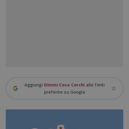
Google Privacy Policy
CookieScriptConsent
CookieScript
s
www.dimmicosacerchi.it
Aggiungi
Dimmi Cosa Cerchi
alle fonti
preferite su Google