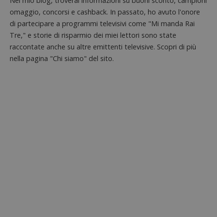
Nel mio blog, troverai informazioni su buoni sconto, campioni
codice
omaggio, concorsi e cashback. In passato, ho avuto l'onore
riferi
il dom
di partecipare a programmi televisivi come "Mi manda Rai
imposta
cookie
Tre," e storie di risparmio dei miei lettori sono state
raccontate anche su altre emittenti televisive. Scopri di più
_pk_ses.1.938b
www.dimmicosacerchi.it
29 minuti
Questo
58
cookie
nella pagina "Chi siamo" del sito.
secondi
associa
piatta
analisi
open s
Piwik.
utilizz
aiutare
proprie
siti We
monito
compo
dei vis
misura
prestaz
sito. È
di tipo
in cui i
_pk_se
seguit
breve s
numeri
lettere
ritiene