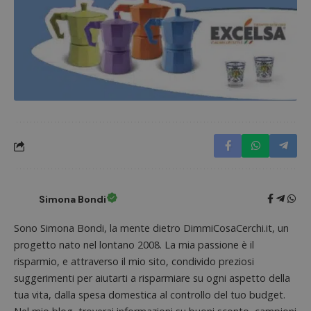
Nome
Provider
/
Dominio
Scadenza
Descri
_pk_id.1.938b
www.dimmicosacerchi.it
1 anno
Questo
Provider
/
Nome
Scadenza
Descrizione
cookie
Dominio
associa
piatta
test_cookie
14 minuti
Questo
Google LLC
analisi
57
cookie è
.doubleclick.net
open s
secondi
impostato
Piwik.
da
utilizz
DoubleClick
aiutare
(che è di
proprie
proprietà di
siti We
Google) per
monito
determinare
Simona Bondi
compo
se il browser
dei vis
del
misura
Sono Simona Bondi, la mente dietro DimmiCosaCerchi.it, un
visitatore
prestaz
del sito web
sito. È
progetto nato nel lontano 2008. La mia passione è il
supporta i
di tipo
cookie.
risparmio, e attraverso il mio sito, condivido preziosi
in cui i
_pk_id 
suggerimenti per aiutarti a risparmiare su ogni aspetto della
da una
serie 
tua vita, dalla spesa domestica al controllo del tuo budget.
e lette
ritiene