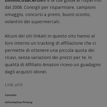
DimmiCosaCerchi®
è la tua guida al risparmio
_pk_se
seguit
dal 2008. Consigli per risparmiare, campioni
breve s
numeri
omaggio, concorsi a premi, buoni sconto,
lettere
ritiene
volantini dei supermercati.
codice
riferi
il dom
imposta
Alcuni dei siti linkati in questo sito hanno al
cookie
loro interno un tracking di affiliazione che ci
FCCDCF
.dimmicosacerchi.it
1 anno
Questo
viene u
permette di ottenere una piccola quota dei
per l'an
intern
ricavi, senza variazioni dei prezzi per te. In
dall'o
del sito
qualità di Affiliato Amazon ricevo un guadagno
__eoi
.dimmicosacerchi.it
5 mesi 4
Questo
settimane
viene u
dagli acquisti idonei.
per reg
l'impe
dell'ut
l'inter
Link utili
con il 
contri
miglio
Contatti
l'espe
dell'ut
Informativa Privacy
analizz
prestaz