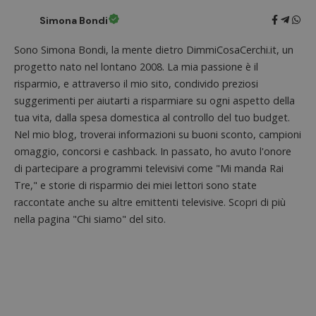
Simona Bondi
Sono Simona Bondi, la mente dietro DimmiCosaCerchi.it, un
progetto nato nel lontano 2008. La mia passione è il
risparmio, e attraverso il mio sito, condivido preziosi
suggerimenti per aiutarti a risparmiare su ogni aspetto della
tua vita, dalla spesa domestica al controllo del tuo budget.
Nel mio blog, troverai informazioni su buoni sconto, campioni
Nome
Provider
/
Dominio
Scadenza
Descri
omaggio, concorsi e cashback. In passato, ho avuto l'onore
_pk_id.1.938b
www.dimmicosacerchi.it
1 anno
Questo
Provider
/
Nome
Scadenza
Descrizione
cookie
di partecipare a programmi televisivi come "Mi manda Rai
Dominio
associa
Tre," e storie di risparmio dei miei lettori sono state
piatta
test_cookie
14 minuti
Questo
Google LLC
analisi
57
cookie è
.doubleclick.net
raccontate anche su altre emittenti televisive. Scopri di più
open s
secondi
impostato
Piwik.
nella pagina "Chi siamo" del sito.
da
utilizz
DoubleClick
aiutare
(che è di
proprie
proprietà di
siti We
Google) per
monito
determinare
compo
se il browser
dei vis
del
misura
visitatore
prestaz
del sito web
sito. È