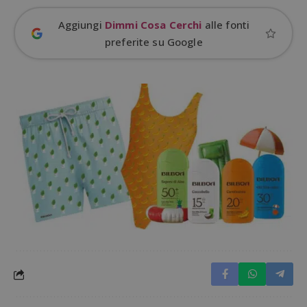
Aggiungi
Dimmi Cosa Cerchi
alle fonti
preferite su Google
Google Privacy Policy
CookieScriptConsent
CookieScript
s
www.dimmicosacerchi.it