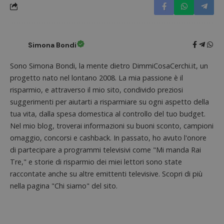
sito. È
di tipo
in cui i
_pk_se
seguit
breve s
numeri
Simona Bondi
lettere
ritiene
codice
Sono Simona Bondi, la mente dietro DimmiCosaCerchi.it, un
riferi
progetto nato nel lontano 2008. La mia passione è il
il dom
imposta
risparmio, e attraverso il mio sito, condivido preziosi
cookie
suggerimenti per aiutarti a risparmiare su ogni aspetto della
FCCDCF
.dimmicosacerchi.it
1 anno
Questo
viene u
tua vita, dalla spesa domestica al controllo del tuo budget.
per l'an
Nel mio blog, troverai informazioni su buoni sconto, campioni
intern
dall'o
omaggio, concorsi e cashback. In passato, ho avuto l'onore
del sito
di partecipare a programmi televisivi come "Mi manda Rai
__eoi
.dimmicosacerchi.it
5 mesi 4
Questo
Tre," e storie di risparmio dei miei lettori sono state
settimane
viene u
per reg
raccontate anche su altre emittenti televisive. Scopri di più
l'impe
dell'ut
nella pagina "Chi siamo" del sito.
l'inter
con il 
contri
miglio
l'espe