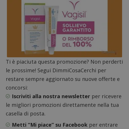
Ti è piaciuta questa promozione? Non perderti
Nome
Provider
/
Dominio
Scadenza
Descri
le prossime! Segui DimmiCosaCerchi per
_pk_id.1.938b
www.dimmicosacerchi.it
1 anno
Questo
Provider
/
Nome
Scadenza
Descrizione
cookie
restare sempre aggiornato su nuove offerte e
Dominio
associa
piatta
test_cookie
14 minuti
Questo
concorsi:
Google LLC
analisi
57
cookie è
.doubleclick.net
open s
secondi
impostato
Iscriviti alla nostra newsletter
per ricevere
Piwik.
da
utilizz
DoubleClick
le migliori promozioni direttamente nella tua
aiutare
(che è di
proprie
proprietà di
casella di posta.
siti We
Google) per
monito
determinare
compo
se il browser
Metti “Mi piace” su Facebook
per entrare
dei vis
del
misura