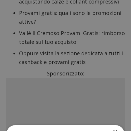
acquistando calze e collant compressivi
Provami gratis: quali sono le promozioni
attive?
Vallé Il Cremoso Provami Gratis: rimborso
totale sul tuo acquisto
Oppure visita la sezione dedicata a tutti i
cashback
e
provami gratis
Sponsorizzato: