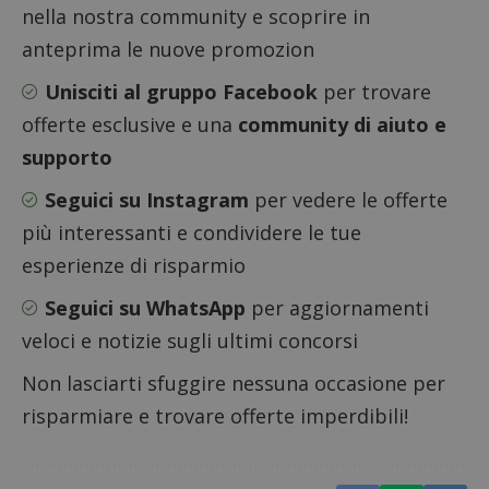
visitatore
nella nostra community e scoprire in
prestaz
del sito web
sito. È
supporta i
anteprima le nuove promozion
di tipo
cookie.
in cui i
_pk_id 
Unisciti al gruppo Facebook
per trovare
da una
serie 
offerte esclusive e una
community di aiuto e
e lette
ritiene
codice
supporto
riferi
il dom
Seguici su Instagram
per vedere le offerte
imposta
cookie
più interessanti e condividere le tue
_pk_ses.1.938b
www.dimmicosacerchi.it
29 minuti
Questo
58
cookie
esperienze di risparmio
secondi
associa
piatta
Seguici su WhatsApp
per aggiornamenti
analisi
open s
veloci e notizie sugli ultimi concorsi
Piwik.
utilizz
aiutare
Non lasciarti sfuggire nessuna occasione per
proprie
siti We
risparmiare e trovare offerte imperdibili!
monito
compo
dei vis
misura
prestaz