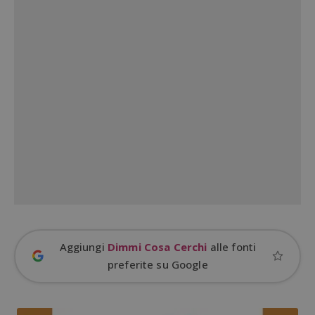
Google Privacy Policy
CookieScriptConsent
CookieScript
s
www.dimmicosacerchi.it
Aggiungi
Dimmi Cosa Cerchi
alle fonti
preferite su Google