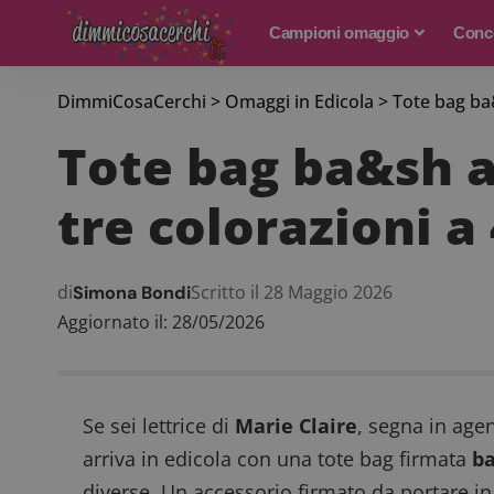
Campioni omaggio
Conco
DimmiCosaCerchi
>
Omaggi in Edicola
>
Tote bag ba&
Tote bag ba&sh al
tre colorazioni a
di
Scritto il 28 Maggio 2026
Simona Bondi
Aggiornato il: 28/05/2026
Se sei lettrice di
Marie Claire
, segna in agen
arriva in edicola con una tote bag firmata
b
diverse. Un accessorio firmato da portare in