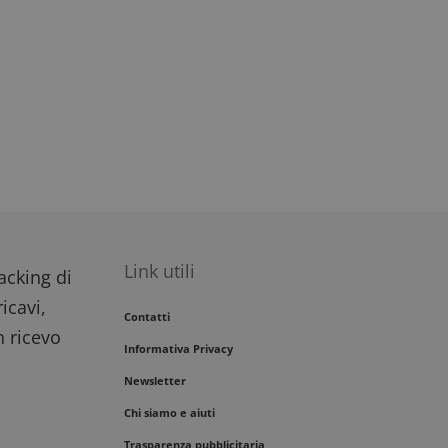
migliorare
i del sito.
Link utili
racking di
icavi,
Contatti
n ricevo
Informativa Privacy
Newsletter
Chi siamo e aiuti
Trasparenza pubblicitaria