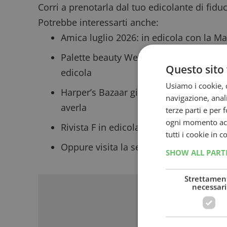
Corri a prenotarla dal tuo edicolante di fidu
Potrebbe interessarti anche:
Amica luglio 2026: in edicola con la Ma
Palette beauty Wet n Wild con Amica 20
Questo sito 
edicola
Usiamo i cookie, c
Harper’s Bazaar giugno 2026 con crema
navigazione, anali
averla
terze parti e per 
ogni momento acce
Rivista F in edicola con la palette ombr
tutti i cookie in 
Oppure visita la sezione dedicata agli
SHOW ALL PAR
Sponso
Strettamen
necessari