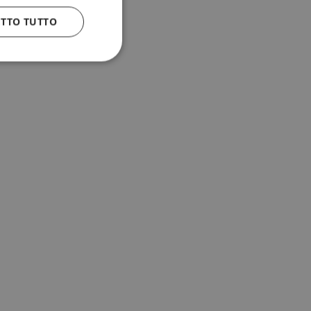
ETTO TUTTO
 e la gestione
n cookie
uando viene
la sua analisi dei
to in combinazione
, al fine di
client siano
per qualsiasi
liorando
uovendo l'utilizzo
icolare, la versione
 Sharing) supporta
diversi domini.