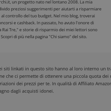
settimane
e l'interazione con il sito web, contribuendo a 
i.it, un progetto nato nel lontano 2008. La mia
l'esperienza dell'utente e analizzare le prestazion
ndivido preziosi suggerimenti per aiutarti a risparmiare
 al controllo del tuo budget. Nel mio blog, troverai
corsi e cashback. In passato, ho avuto l'onore di
ai Tre," e storie di risparmio dei miei lettori sono
Scopri di più nella pagina "Chi siamo" del sito.
i siti linkati in questo sito hanno al loro interno un t
one che ci permette di ottenere una piccola quota dei r
iazioni dei prezzi per te. In qualità di Affiliato Amazo
gno dagli acquisti idonei.