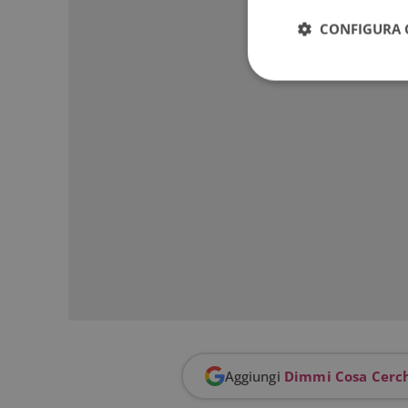
CONFIGURA 
I cookie strettamente
dell'account. Il sito
Nome
_GRECAPTCHA
ApplicationGatewa
Aggiungi
Dimmi Cosa Cerc