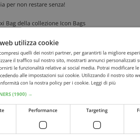
cia per non restare senza!
xi Bag della collezione Icon Bags
26: tre prodotti make-up in allegato in
web utilizza cookie
ompresi quelli dei nostri partner, per garantirti la migliore esper
 solare RoC SPF 50+ in allegato: ecco come
zzare il traffico sul nostro sito, mostrarti annunci personalizzati su
fornirti le funzionalità relative ai social media. Potrai modificare l
dendo alle impostazioni sui cookie. Utilizzando il nostro sito w
etti Catrice Safari Fever in omaggio
conformità con la nostra policy per i cookie.
Leggi di più
omaggi in edicola
TNERS
(1900) →
rizzato:
te
Performance
Targeting
F