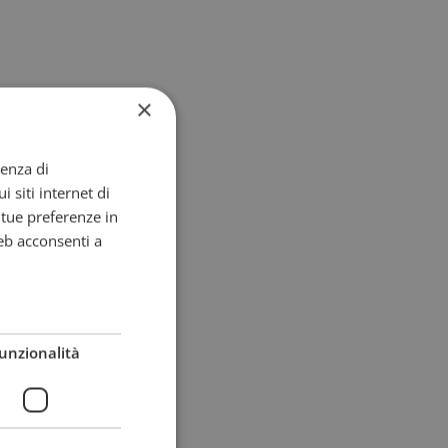
×
ienza di
i siti internet di
e tue preferenze in
eb acconsenti a
unzionalità