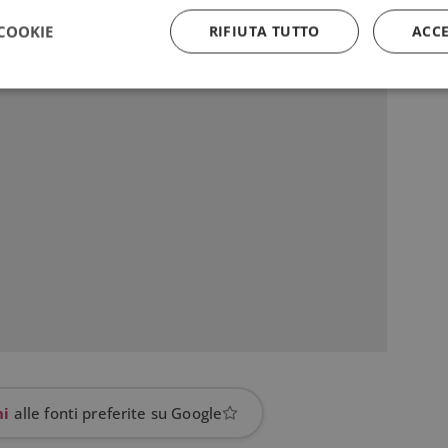
COOKIE
RIFIUTA TUTTO
ACC
Strettamente necessari
Performance
Targeting
Funzionalità
 necessari consentono le funzionalità principali del sito web come l'accesso dell'utente
 web non può essere utilizzato correttamente senza i cookie strettamente necessari.
Provider
/
Dominio
Scadenza
Descrizione
5 mesi 3
Google reCAPTCHA imposta u
Google LLC
settimane
necessario (_GRECAPTCHA) q
www.google.com
eseguito allo scopo di fornire 
rischi.
yAffinityCORS
diae.emailsp.com
Sessione
Questo cookie viene utilizza
con il bilanciamento del carico
garantire che le richieste del 
indirizzate allo stesso server 
sessione di navigazione, mig
l'esperienza dell'utente prom
efficace delle risorse. In part
CORS (Cross-Origin Resource
hi
alle fonti preferite su Google
la gestione delle richieste in 