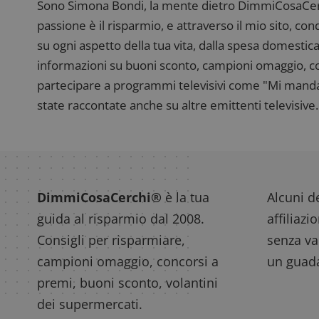
Sono Simona Bondi, la mente dietro DimmiCosaCerch
passione è il risparmio, e attraverso il mio sito, co
su ogni aspetto della tua vita, dalla spesa domestica
informazioni su buoni sconto, campioni omaggio, con
partecipare a programmi televisivi come "Mi manda R
state raccontate anche su altre emittenti televisive. 
DimmiCosaCerchi®
è la tua
Alcuni de
guida al risparmio dal 2008.
affiliazi
Consigli per risparmiare,
senza var
campioni omaggio, concorsi a
un guada
premi, buoni sconto, volantini
dei supermercati.