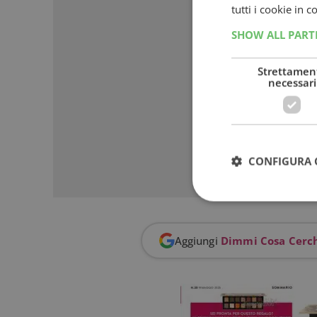
tutti i cookie in 
SHOW ALL PAR
Strettamen
necessari
CONFIGURA 
Aggiungi
Dimmi Cosa Cerc
I cookie strettamente
dell'account. Il sito
Nome
_GRECAPTCHA