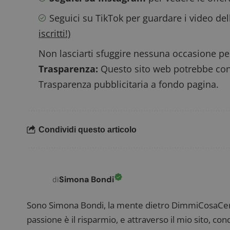
_pk_ses.1.938b
w
Seguici su TikTok
per guardare i video del
iscritti!)
Non lasciarti sfuggire nessuna occasione per
Trasparenza:
Questo sito web potrebbe conte
FCCDCF
.
Trasparenza pubblicitaria a fondo pagina.
__eoi
.
Condividi questo articolo
Simona Bondi
di
Sono Simona Bondi, la mente dietro DimmiCosaCerch
passione è il risparmio, e attraverso il mio sito, co