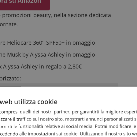
 ora su Amazon
 promozioni beauty, nella sezione dedicata
iornate.
are Heliocare
360° SPF50+ in omaggio
one Musk
by Alyssa Ashley in omaggio
k
Alyssa Ashley in regalo a 2,80€
rizzato:
web utilizza cookie
ompresi quelli dei nostri partner, per garantirti la migliore esper
zzare il traffico sul nostro sito, mostrarti annunci personalizzati su
fornirti le funzionalità relative ai social media. Potrai modificare l
dendo alle impostazioni sui cookie. Utilizzando il nostro sito w