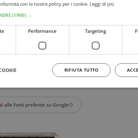
conformità con la nostra policy per i cookie.
Leggi di più
TNERS
(1900) →
te
Performance
Targeting
F
COOKIE
RIFIUTA TUTTO
ACC
Strettamente necessari
Performance
Targeting
Funzionalità
hi
alle fonti preferite su Google
 necessari consentono le funzionalità principali del sito web come l'accesso dell'utente
 web non può essere utilizzato correttamente senza i cookie strettamente necessari.
Provider
/
Dominio
Scadenza
Descrizione
5 mesi 3
Google reCAPTCHA imposta u
Google LLC