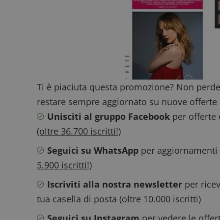
ApplicationGatewa
Ti è piaciuta questa promozione? Non perde
CookieScriptConse
restare sempre aggiornato su nuove offerte 
Unisciti al gruppo Facebook
per offerte
(oltre 36.700 iscritti!)
Seguici su WhatsApp
per aggiornamenti v
5.900 iscritti!)
Nome
P
Prov
Nome
_pk_id.1.938b
w
Domi
Iscriviti alla nostra newsletter
per ricev
test_cookie
Goog
tua casella di posta (oltre 10.000 iscritti)
.doub
Seguici su Instagram
per vedere le offer