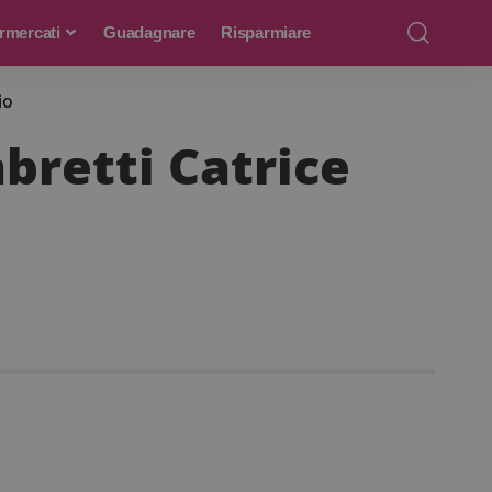
rmercati
Guadagnare
Risparmiare
io
mbretti Catrice