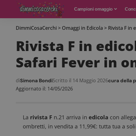
Campioni omaggio
Conco
DimmiCosaCerchi
>
Omaggi in Edicola
>
Rivista F in
Rivista F in edic
Safari Fever in 
di
Scritto il 14 Maggio 2026
Simona Bondi
cura della 
Aggiornato il: 14/05/2026
La
rivista F
n.21 arriva in
edicola
con allega
ombretti, in vendita a 11,99€: tutta tua a soli