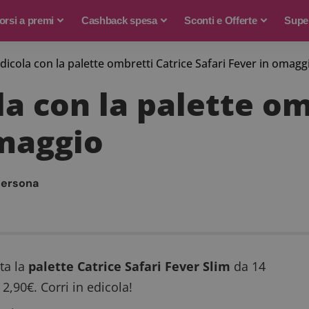
rsi a premi
Cashback spesa
Sconti e Offerte
Supe
 edicola con la palette ombretti Catrice Safari Fever in omagg
ola con la palette o
omaggio
persona
ta la
palette Catrice Safari Fever Slim
da 14
 2,90€. Corri in edicola!