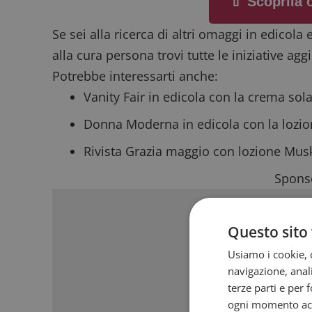
💄 Scoprila
Se sei alla ricerca di altri
omaggi in edicola
e
alla
cura persona
trovi tutte le iniziative agg
Potrebbe interessarti anche:
Vanity Fair in edicola con la crema sol
Donna Moderna in edicola con la lozi
Rivista Grazia maggio con lozione Mus
Sponso
Questo sito 
Usiamo i cookie, c
navigazione, anali
terze parti e per 
ogni momento acce