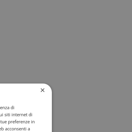
×
ienza di
i siti internet di
e tue preferenze in
eb acconsenti a