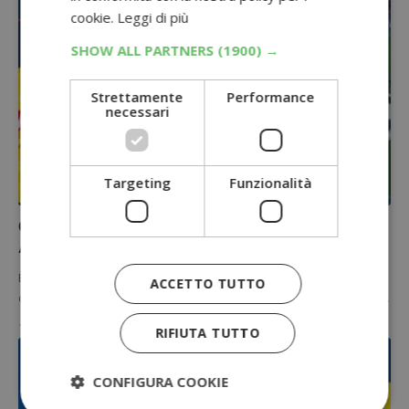
cookie.
Leggi di più
SHOW ALL PARTNERS
(1900) →
Strettamente
Performance
necessari
Targeting
Funzionalità
CONCORSI CON ACQUISTO
Concorso PEPSI 2026: vinci Tv e Soccer 3D
Astrobase!
È arrivato il concorso Pepsi UCL 2026 dedicato agli appassionati di
ACCETTO TUTTO
calcio e Champions League: acquistando almeno due prodotti del…
18 Marzo 2026
RIFIUTA TUTTO
CONFIGURA COOKIE