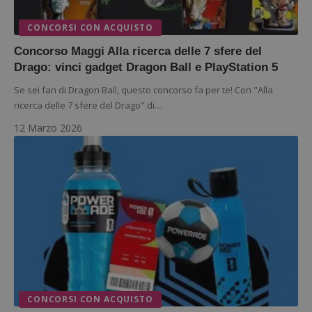
s
www.dimmicosacerchi.it
CONCORSI CON ACQUISTO
Concorso Maggi Alla ricerca delle 7 sfere del
Drago: vinci gadget Dragon Ball e PlayStation 5
Se sei fan di Dragon Ball, questo concorso fa per te! Con "Alla
ricerca delle 7 sfere del Drago" di…
12 Marzo 2026
Nome
Provider
/
Dominio
Scadenza
Descri
_pk_id.1.938b
www.dimmicosacerchi.it
1 anno
Questo
Provider
/
Nome
Scadenza
Descrizione
cookie
Dominio
associa
piatta
test_cookie
14 minuti
Questo
Google LLC
analisi
CONCORSI CON ACQUISTO
57
cookie è
.doubleclick.net
open s
secondi
impostato