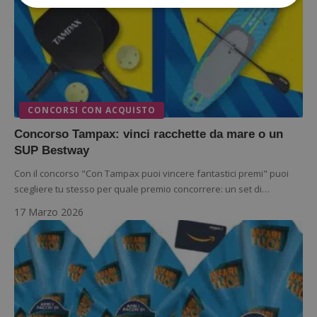
Strettamente necessari
Performance
Targeting
Funzionalità
I cookie strettamente necessari consentono le
funzionalità principali del sito web come l'accesso
dell'utente e la gestione dell'account. Il sito web
CONCORSI CON ACQUISTO
non può essere utilizzato correttamente senza i
cookie strettamente necessari.
Concorso Tampax: vinci racchette da mare o un
Nome
Provider
/
Dominio
S
SUP Bestway
_GRECAPTCHA
Google LLC
Con il concorso "Con Tampax puoi vincere fantastici premi" puoi
s
www.google.com
scegliere tu stesso per quale premio concorrere: un set di…
17 Marzo 2026
ApplicationGatewayAffinityCORS
diae.emailsp.com
S