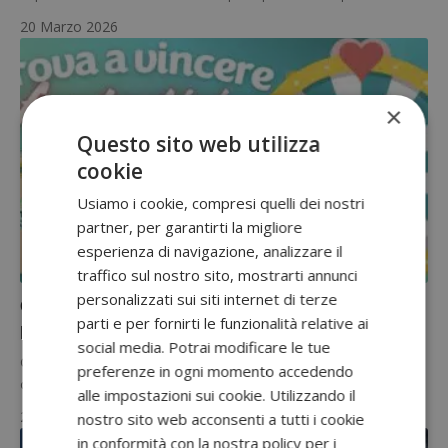
20 Marzo 2026
×
Questo sito web utilizza
cookie
Usiamo i cookie, compresi quelli dei nostri
partner, per garantirti la migliore
esperienza di navigazione, analizzare il
CONCORSI CON ACQUISTO
traffico sul nostro sito, mostrarti annunci
personalizzati sui siti internet di terze
Gira la ruota con Pampers Baby-Dry: in palio 120
parti e per fornirti le funzionalità relative ai
premi instant win
social media. Potrai modificare le tue
Con il concorso Pampers Baby-Dry potrai tentare la fortuna
preferenze in ogni momento accedendo
direttamente in app e scoprire subito se hai vinto uno dei…
alle impostazioni sui cookie. Utilizzando il
20 Marzo 2026
nostro sito web acconsenti a tutti i cookie
in conformità con la nostra policy per i