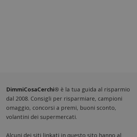
per reg
l'impe
dell'ut
l'inter
con il 
contri
miglio
l'espe
dell'ut
analizz
prestaz
sito.
DimmiCosaCerchi®
è la tua guida al risparmio
dal 2008. Consigli per risparmiare, campioni
omaggio, concorsi a premi, buoni sconto,
volantini dei supermercati.
Alcuni dei siti linkati in questo sito hanno al