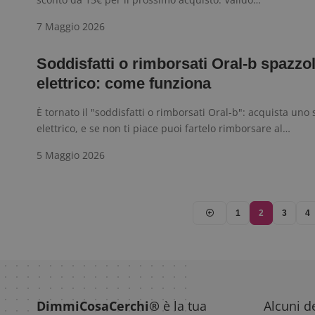
7 Maggio 2026
Soddisfatti o rimborsati Oral-b spazzo
elettrico: come funziona
È tornato il "soddisfatti o rimborsati Oral-b": acquista uno
elettrico, e se non ti piace puoi fartelo rimborsare al…
5 Maggio 2026
1
2
3
4
DimmiCosaCerchi®
è la tua
Alcuni de