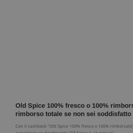
Old Spice 100% fresco o 100% rimbor
rimborso totale se non sei soddisfatto
Con il cashback "Old Spice 100% fresco o 100% rimborsato
acquistare un deodorante Old Spice e, se non sei…