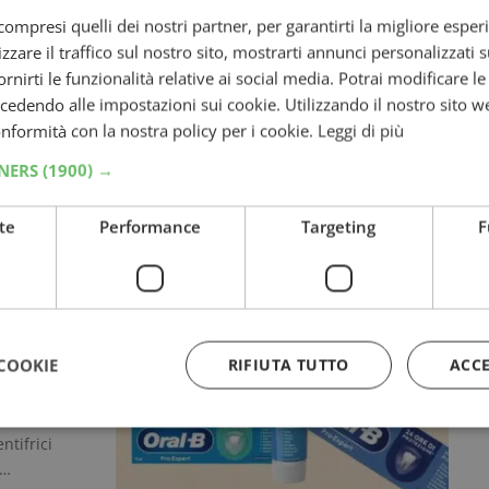
rizzato:
ompresi quelli dei nostri partner, per garantirti la migliore esper
zzare il traffico sul nostro sito, mostrarti annunci personalizzati su
fornirti le funzionalità relative ai social media. Potrai modificare l
dendo alle impostazioni sui cookie. Utilizzando il nostro sito w
conformità con la nostra policy per i cookie.
Leggi di più
 se
TNERS
(1900) →
te
Performance
Targeting
F
cevere il
o insieme
CASHBACK SPESA
COOKIE
RIFIUTA TUTTO
ACC
borso
ntifrici
,…
Strettamente necessari
Performance
Targeting
Funzionalità