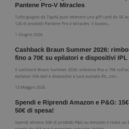
Prov
Pantene Pro-V Miracles
Nome
_pk_id.1.938b
w
Domi
test_cookie
Goog
Tutto giugno da Tigotà puoi ottenere una gift card da 5€ a
.doub
12€ di prodotti Pantene Pro-V Miracles. Il buono…
1 Giugno 2026
_pk_ses.1.938b
w
Cashback Braun Summer 2026: rimbo
fino a 70€ su epilatori e dispositivi IPL
Il cashback Braun Summer 2026 rimborsa fino a 70€ sull'ac
FCCDCF
.
epilatori Silk-épil e dispositivi a luce pulsata IPL, con…
__eoi
.
13 Maggio 2026
Spendi e Riprendi Amazon e P&G: 15€
50€ di spesa!
Spendi almeno 50€ di prodotti P&G su Amazon e ricevi un
sconto da 15€ per il prossimo acquisto. Valido…