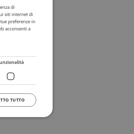
ienza di
i siti internet di
e tue preferenze in
eb acconsenti a
unzionalità
ETTO TUTTO