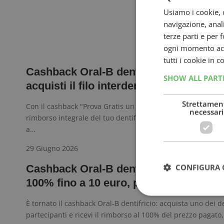
Sponso
Usiamo i cookie, c
navigazione, anali
terze parti e per 
ogni momento acce
tutti i cookie in 
Cashback Oral-B dentifricio: rimborso
SHOW ALL PAR
acquisti il filo interdentale!
Strettamen
Con il cashback "Prova Gratis un Dentifricio Oral-B" puoi ri
necessari
rimborso integrale del tuo dentifricio Oral-B acquistandol
a…
29 Giugno 2026
CONFIGURA 
Cashback Oral-B dentifricio 2026: rim
100% fino a 10 euro, provalo gratis
È tornato il cashback Oral-B dentifricio: acquista uno dei de
partecipanti e ricevi il rimborso al 100% del prezzo pagato