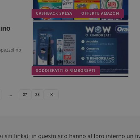
CASHBACK SPESA
OFFERTE AMAZON
lino
 spazzolino
SODDISFATTI O RIMBORSATI
…
27
28
i siti linkati in questo sito hanno al loro interno un t