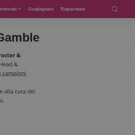
rmercati
Guadagnare
Risparmiare
 Gamble
rocter &
, Head &
e campioni
e alla cura dei
i.