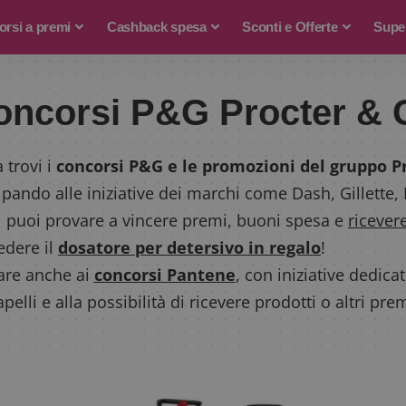
rsi a premi
Cashback spesa
Sconti e Offerte
Supe
oncorsi P&G Procter &
 trovi i
concorsi P&G e le promozioni del gruppo P
cipando alle iniziative dei marchi come Dash, Gillette
ri puoi provare a vincere premi, buoni spesa e
ricever
edere il
dosatore per detersivo in regalo
!
are anche ai
concorsi Pantene
, con iniziative dedicat
apelli e alla possibilità di ricevere prodotti o altri prem