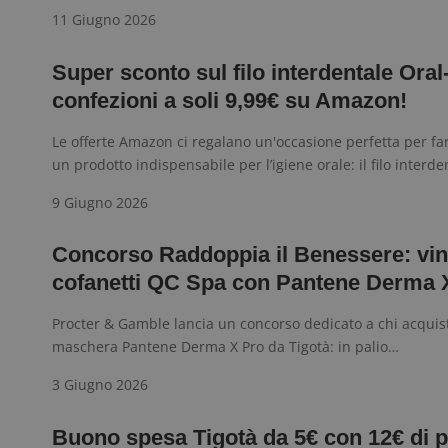
11 Giugno 2026
I cookie strettamente
dell'account. Il sito
Nome
Super sconto sul filo interdentale Oral
confezioni a soli 9,99€ su Amazon!
_GRECAPTCHA
Le offerte Amazon ci regalano un'occasione perfetta per far
un prodotto indispensabile per l’igiene orale: il filo interd
ApplicationGatewa
9 Giugno 2026
Concorso Raddoppia il Benessere: vin
cofanetti QC Spa con Pantene Derma 
CookieScriptConse
Procter & Gamble lancia un concorso dedicato a chi acquist
maschera Pantene Derma X Pro da Tigotà: in palio…
3 Giugno 2026
Buono spesa Tigotà da 5€ con 12€ di p
Nome
P