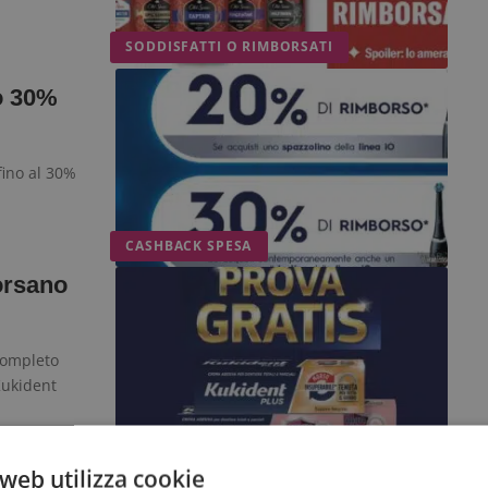
SODDISFATTI O RIMBORSATI
o 30%
fino al 30%
CASHBACK SPESA
orsano
completo
Kukident
PROVAMI GRATIS
web utilizza cookie