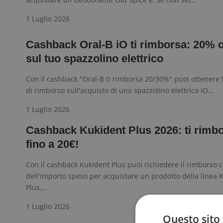
1 Luglio 2026
Cashback Oral-B iO ti rimborsa: 20% 
sul tuo spazzolino elettrico
Con il cashback "Oral-B ti rimborsa 20/30%" puoi ottenere 
di rimborso sull'acquisto di uno spazzolino elettrico iO…
1 Luglio 2026
Cashback Kukident Plus 2026: ti rimb
fino a 20€!
Con il cashback Kukident Plus puoi richiedere il rimborso 
dell'importo speso per acquistare un prodotto della linea 
Plus,…
1 Luglio 2026
Questo sito 