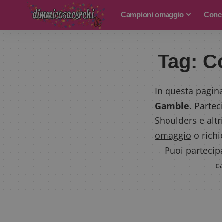
Campioni omaggio
Conco
Tag:
C
In questa pagina
Gamble
. Parte
Shoulders e alt
omaggio
o richi
Puoi partecip
c