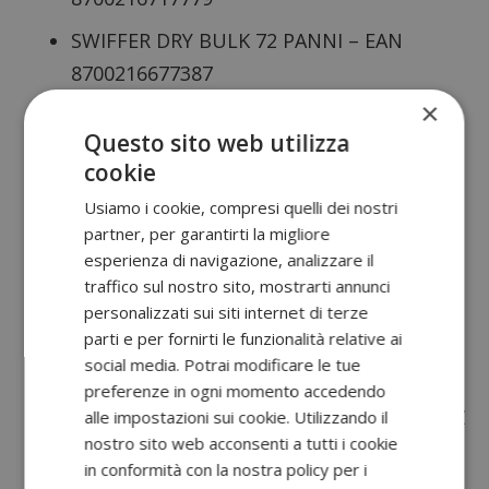
SWIFFER DRY BULK 72 PANNI – EAN
8700216677387
×
SWIFFER DRY BULK 54 PANNI – EAN
Questo sito web utilizza
8700216722698
cookie
SWIFFER DUSTER BULK 23 PIUM. PROF. –
Usiamo i cookie, compresi quelli dei nostri
EAN 8700216711135
partner, per garantirti la migliore
esperienza di navigazione, analizzare il
SWIFFER DUSTER BULK 18 PIUMINI – EAN
traffico sul nostro sito, mostrarti annunci
8700216676892
personalizzati sui siti internet di terze
parti e per fornirti le funzionalità relative ai
SWIFFER DUSTER BULK 18 PIUM.PROF. –
social media. Potrai modificare le tue
EAN 8700216711043
preferenze in ogni momento accedendo
SWIFFER DUSTER 2×18 + Gadget FFU X1PZ
alle impostazioni sui cookie. Utilizzando il
nostro sito web acconsenti a tutti i cookie
– EAN 8006530060486
in conformità con la nostra policy per i