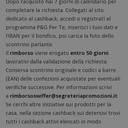
Dopo l’acquisto hai 7 giorni di calendario per
completare la richiesta.
Collegati al sito
dedicato al cashback
, accedi o registrati al
programma P&G Per Te, inserisci i tuoi dati e
l’IBAN per il bonifico, poi carica la foto dello
scontrino parlante.
Il
rimborso
viene erogato
entro 50 giorni
lavorativi dalla validazione della richiesta.
Conserva scontrino originale e codici a barre
(EAN) delle confezioni acquistate per eventuali
verifiche successive. Per informazioni scrivi
Google Privacy Policy
a
rimborsoswiffer@segreteriapromozioni.it
Se cerchi altre iniziative sui prodotti per la
casa, nella sezione
cashback sui detersivi
trovi
tutti i cashback attivi elencati in modo
CookieScriptConsent
CookieScript
s
www.dimmicosacerchi.it