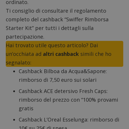
ordinato.
Ti consiglio di consultare il
regolamento
completo
del cashback “Swiffer Rimborsa
Starter Kit” per tutti i dettagli sulla
partecipazione.
Hai trovato utile questo articolo? Dai
un’occhiata ad
altri cashback
simili che ho
segnalato:
Cashback Bilboa da Acqua&Sapone
:
rimborso di 7,50 euro sui solari
Cashback ACE detersivo Fresh Caps
:
Nome
Provider
/
Dominio
Scadenza
Descri
rimborso del prezzo con “100% provami
_pk_id.1.938b
www.dimmicosacerchi.it
1 anno
Questo
Provider
/
Nome
Scadenza
Descrizione
cookie
gratis
Dominio
associa
piatta
test_cookie
14 minuti
Questo
Google LLC
analisi
Cashback L’Oreal Esselunga
: rimborso di
57
cookie è
.doubleclick.net
open s
secondi
impostato
Piwik.
10€ su 25€ di spesa
da