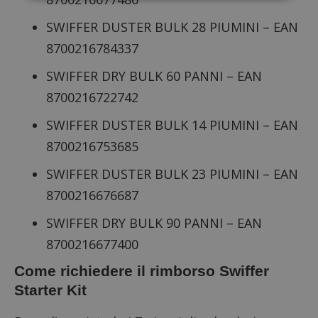
SWIFFER DUSTER BULK 28 PIUMINI – EAN
Strettamente necessari
Performance
8700216784337
Targeting
Funzionalità
SWIFFER DRY BULK 60 PANNI – EAN
I cookie strettamente necessari consentono le
funzionalità principali del sito web come l'accesso
8700216722742
dell'utente e la gestione dell'account. Il sito web
non può essere utilizzato correttamente senza i
cookie strettamente necessari.
SWIFFER DUSTER BULK 14 PIUMINI – EAN
Nome
Provider
/
Dominio
S
8700216753685
_GRECAPTCHA
Google LLC
s
SWIFFER DUSTER BULK 23 PIUMINI – EAN
www.google.com
8700216676687
SWIFFER DRY BULK 90 PANNI – EAN
8700216677400
Come richiedere il rimborso Swiffer
Starter Kit
ApplicationGatewayAffinityCORS
diae.emailsp.com
S