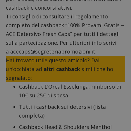
cashback e concorsi attivi.
Ti consiglio di consultare il
regolamento
completo
del cashback “100% Provami Gratis –
ACE Detersivo Fresh Caps” per tutti i dettagli
sulla partecipazione. Per ulteriori info scrivi
a
acecaps@segreteriapromozioni.it
.
Hai trovato utile questo articolo? Dai
un’occhiata ad
altri cashback
simili che ho
segnalato:
Cashback L’Oreal Esselunga
: rimborso di
10€ su 25€ di spesa
Tutti i
cashback sui detersivi
(lista
completa)
Cashback Head & Shoulders Menthol