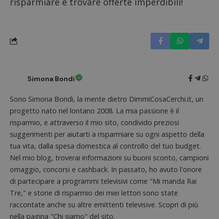
risparmiare e trovare offerte imperdibili!
FCCDCF
.dimmicosacerchi.it
1 anno
Questo
viene u
per l'an
intern
dall'o
del sito
__eoi
.dimmicosacerchi.it
5 mesi 4
Questo
settimane
viene u
per reg
Simona Bondi
l'impe
dell'ut
l'inter
Sono Simona Bondi, la mente dietro DimmiCosaCerchi.it, un
con il 
contri
progetto nato nel lontano 2008. La mia passione è il
miglio
l'espe
risparmio, e attraverso il mio sito, condivido preziosi
dell'ut
suggerimenti per aiutarti a risparmiare su ogni aspetto della
analizz
prestaz
tua vita, dalla spesa domestica al controllo del tuo budget.
sito.
Nel mio blog, troverai informazioni su buoni sconto, campioni
omaggio, concorsi e cashback. In passato, ho avuto l'onore
di partecipare a programmi televisivi come "Mi manda Rai
Tre," e storie di risparmio dei miei lettori sono state
raccontate anche su altre emittenti televisive. Scopri di più
nella pagina "Chi siamo" del sito.