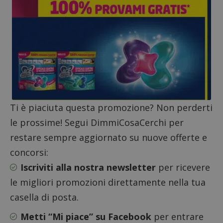
Nome
Provider
/
Dominio
Scadenza
Descri
_pk_id.1.938b
www.dimmicosacerchi.it
1 anno
Questo
Provider
/
Nome
Scadenza
Descrizione
cookie
Dominio
associa
piatta
test_cookie
14 minuti
Questo
Google LLC
analisi
57
cookie è
.doubleclick.net
open s
secondi
impostato
Piwik.
da
utilizz
DoubleClick
aiutare
(che è di
proprie
proprietà di
siti We
Google) per
Ti è piaciuta questa promozione? Non perderti
monito
determinare
compo
se il browser
le prossime! Segui DimmiCosaCerchi per
dei vis
del
misura
visitatore
restare sempre aggiornato su nuove offerte e
prestaz
del sito web
sito. È
supporta i
di tipo
concorsi:
cookie.
in cui i
_pk_id 
Iscriviti alla nostra newsletter
per ricevere
da una
serie 
le migliori promozioni direttamente nella tua
e lette
ritiene
casella di posta.
codice
riferi
il dom
Metti “Mi piace” su Facebook
per entrare
imposta