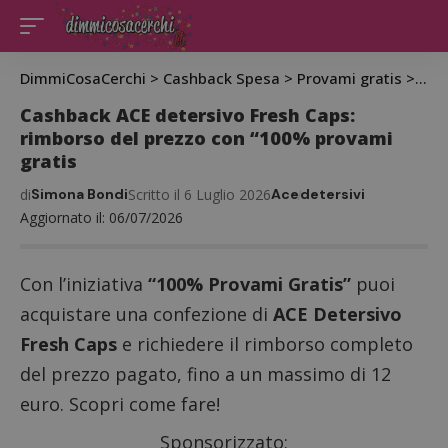
DimmiCosaCerchi
>
Cashback Spesa
>
Provami gratis
>
Cas
Cashback ACE detersivo Fresh Caps:
rimborso del prezzo con “100% provami
gratis
di
Simona Bondi
Scritto il 6 Luglio 2026
Ace
detersivi
Aggiornato il: 06/07/2026
Con l’iniziativa
“100% Provami Gratis”
puoi
acquistare una confezione di
ACE Detersivo
Fresh Caps
e richiedere il rimborso completo
del prezzo pagato, fino a un massimo di 12
euro. Scopri come fare!
Sponsorizzato: