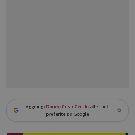
Google Privacy Policy
CookieScriptConsent
CookieScript
s
www.dimmicosacerchi.it
Aggiungi
Dimmi Cosa Cerchi
alle fonti
preferite su Google