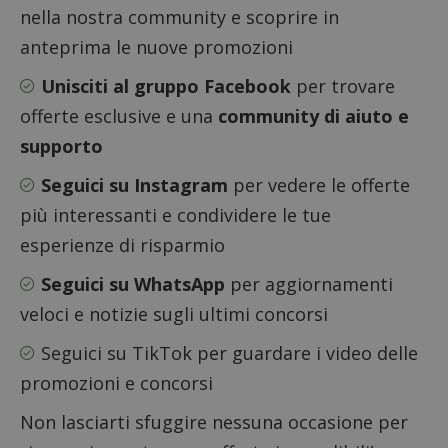
cookie
nella nostra community e scoprire in
_pk_ses.1.938b
www.dimmicosacerchi.it
29 minuti
Questo
anteprima le nuove promozioni
58
cookie
secondi
associa
piatta
Unisciti al gruppo Facebook
per trovare
analisi
open s
offerte esclusive e una
community di aiuto e
Piwik.
utilizz
supporto
aiutare
proprie
siti We
Seguici su Instagram
per vedere le offerte
monito
compo
più interessanti e condividere le tue
dei vis
misura
esperienze di risparmio
prestaz
sito. È
di tipo
Seguici su WhatsApp
per aggiornamenti
in cui i
_pk_se
veloci e notizie sugli ultimi concorsi
seguit
breve s
numeri
Seguici su TikTok
per guardare i video delle
lettere
ritiene
promozioni e concorsi
codice
riferi
il dom
Non lasciarti sfuggire nessuna occasione per
imposta
cookie