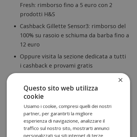
Fresh
: rimborso fino a 5 euro con 2
prodotti H&S
Cashback Gillette Sensor3
: rimborso del
100% su rasoio e schiuma da barba fino a
12 euro
Oppure visita la sezione dedicata a tutti
i
cashback
e
provami gratis
Sponsorizzato:
×
Questo sito web utilizza
cookie
Usiamo i cookie, compresi quelli dei nostri
partner, per garantirti la migliore
esperienza di navigazione, analizzare il
traffico sul nostro sito, mostrarti annunci
personalizzati sui siti internet di terze