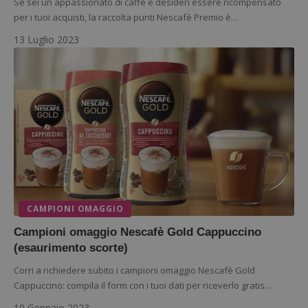
Se sei un appassionato di caffè e desideri essere ricompensato
I cookie strettamente necessari consentono le
funzionalità principali del sito web come l'accesso
per i tuoi acquisti, la raccolta punti Nescafè Premio è…
dell'utente e la gestione dell'account. Il sito web
non può essere utilizzato correttamente senza i
13 Luglio 2023
cookie strettamente necessari.
Nome
Provider
/
Dominio
S
_GRECAPTCHA
Google LLC
s
www.google.com
CAMPIONI OMAGGIO
ApplicationGatewayAffinityCORS
diae.emailsp.com
S
Campioni omaggio Nescafè Gold Cappuccino
(esaurimento scorte)
Corri a richiedere subito i campioni omaggio Nescafè Gold
Cappuccino: compila il form con i tuoi dati per riceverlo gratis…
10 Gennaio 2023