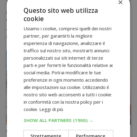
×
CONCORSI CON ACQUISTO
Questo sito web utilizza
Concorso Vital Proteins: vinci Nescafé Dolce
cookie
Gusto GENIO S PLUS
Usiamo i cookie, compresi quelli dei nostri
Con il concorso Vital Proteins puoi vincere una macchina Nescafé
partner, per garantirti la migliore
Dolce Gusto GENIO S PLUS! Scopri subito come fare. Concorso…
esperienza di navigazione, analizzare il
3 Ottobre 2023
traffico sul nostro sito, mostrarti annunci
personalizzati sui siti internet di terze
parti e per fornirti le funzionalità relative ai
social media. Potrai modificare le tue
preferenze in ogni momento accedendo
alle impostazioni sui cookie. Utilizzando il
nostro sito web acconsenti a tutti i cookie
in conformità con la nostra policy per i
cookie.
Leggi di più
SHOW ALL PARTNERS
(1900) →
CONCORSI CON ACQUISTO
Viaggio da sogno a Santorini: vincilo con il
Strettamente
Performance