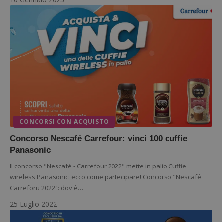
Google Privacy Policy
CONCORSI CON ACQUISTO
Concorso Nescafé Carrefour: vinci 100 cuffie
Panasonic
CookieScriptConsent
CookieScript
Il concorso "Nescafé - Carrefour 2022" mette in palio Cuffie
s
www.dimmicosacerchi.it
wireless Panasonic: ecco come partecipare! Concorso "Nescafé
Carreforu 2022": dov'è…
25 Luglio 2022