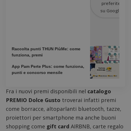
preferite
non può essere utilizzato correttamente senza i
cookie strettamente necessari.
su Google
Nome
Provider
/
Dominio
S
_GRECAPTCHA
Google LLC
s
www.google.com
Raccolta punti THUN PiùMe: come
funziona, premi
App Pam Perte Plus: come funziona,
punti e concorso mensile
ApplicationGatewayAffinityCORS
diae.emailsp.com
S
Fra i nuovi premi disponibili nel
catalogo
PREMIO Dolce Gusto
troverai infatti premi
come borracce, altoparlanti bluetooth, tazze,
proiettori per smartphone ma anche buoni
shopping come
gift card
AIRBNB, carte regalo