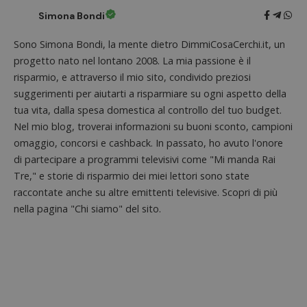
Simona Bondi
Sono Simona Bondi, la mente dietro DimmiCosaCerchi.it, un
progetto nato nel lontano 2008. La mia passione è il
risparmio, e attraverso il mio sito, condivido preziosi
suggerimenti per aiutarti a risparmiare su ogni aspetto della
tua vita, dalla spesa domestica al controllo del tuo budget.
Nel mio blog, troverai informazioni su buoni sconto, campioni
Nome
Provider
/
Dominio
Scadenza
Descri
omaggio, concorsi e cashback. In passato, ho avuto l'onore
_pk_id.1.938b
www.dimmicosacerchi.it
1 anno
Questo
Provider
/
Nome
Scadenza
Descrizione
di partecipare a programmi televisivi come "Mi manda Rai
cookie
Dominio
associa
Tre," e storie di risparmio dei miei lettori sono state
piatta
test_cookie
14 minuti
Questo
Google LLC
analisi
raccontate anche su altre emittenti televisive. Scopri di più
57
cookie è
.doubleclick.net
open s
secondi
impostato
Piwik.
nella pagina "Chi siamo" del sito.
da
utilizz
DoubleClick
aiutare
(che è di
proprie
proprietà di
siti We
Google) per
monito
determinare
compo
se il browser
dei vis
del
misura
visitatore
prestaz
del sito web
sito. È
supporta i