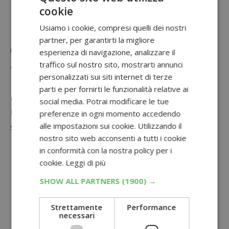
cookie
capsule.
Usiamo i cookie, compresi quelli dei nostri
Ricorda che se non utilizzi il programma per
partner, per garantirti la migliore
un periodo continuativo di 180 giorni, i punti
esperienza di navigazione, analizzare il
traffico sul nostro sito, mostrarti annunci
accumulati andranno persi.
personalizzati sui siti internet di terze
Una volta accumulato il numero di punti
parti e per fornirti le funzionalità relative ai
richiesti per il premio desiderato, potrai
social media. Potrai modificare le tue
richiederlo attraverso la pagina dedicata sul
preferenze in ogni momento accedendo
alle impostazioni sui cookie. Utilizzando il
sito. Avrai due opzioni per ottenere il premio:
nostro sito web acconsenti a tutti i cookie
Aggiungi al carrello: selezionando questa
in conformità con la nostra policy per i
opzione, il premio verrà aggiunto al tuo
cookie.
Leggi di più
carrello e potrai completare l’ordine.
SHOW ALL PARTNERS
(1900) →
Redenzione parziale: puoi utilizzare
Strettamente
Performance
almeno il 50% dei punti richiesti per il
necessari
premio e completare la transazione