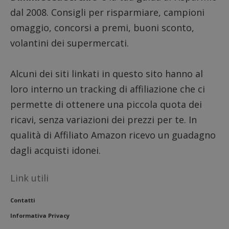
_pk_se
dal 2008. Consigli per risparmiare, campioni
seguit
breve s
omaggio, concorsi a premi, buoni sconto,
numeri
lettere
ritiene
volantini dei supermercati.
codice
riferi
il dom
imposta
Alcuni dei siti linkati in questo sito hanno al
cookie
loro interno un tracking di affiliazione che ci
FCCDCF
.dimmicosacerchi.it
1 anno
Questo
viene u
permette di ottenere una piccola quota dei
per l'an
intern
ricavi, senza variazioni dei prezzi per te. In
dall'o
del sito
qualità di Affiliato Amazon ricevo un guadagno
__eoi
.dimmicosacerchi.it
5 mesi 4
Questo
dagli acquisti idonei.
settimane
viene u
per reg
l'impe
dell'ut
Link utili
l'inter
con il 
contri
miglio
Contatti
l'espe
dell'ut
Informativa Privacy
analizz
prestaz