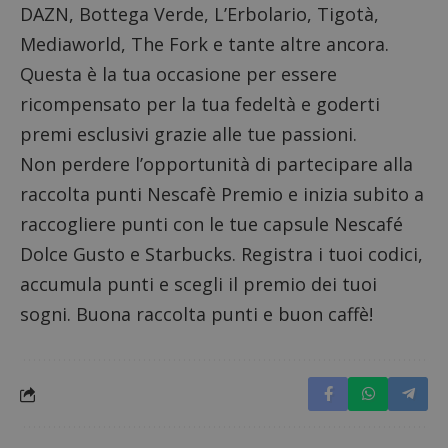
DAZN, Bottega Verde, L’Erbolario, Tigotà,
Mediaworld, The Fork e tante altre ancora.
Questa è la tua occasione per essere
ricompensato per la tua fedeltà e goderti
premi esclusivi grazie alle tue passioni.
Non perdere l’opportunità di partecipare alla
Google Privacy Policy
raccolta punti Nescafè Premio e inizia subito a
raccogliere punti con le tue capsule Nescafé
Dolce Gusto e Starbucks. Registra i tuoi codici,
accumula punti e scegli il premio dei tuoi
CookieScriptConsent
CookieScript
s
www.dimmicosacerchi.it
sogni. Buona raccolta punti e buon caffè!