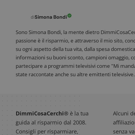
Simona Bondi
di
Sono Simona Bondi, la mente dietro DimmiCosaCerch
passione è il risparmio, e attraverso il mio sito, co
su ogni aspetto della tua vita, dalla spesa domestica
informazioni su buoni sconto, campioni omaggio, con
partecipare a programmi televisivi come "Mi manda R
state raccontate anche su altre emittenti televisive. 
DimmiCosaCerchi®
è la tua
Alcuni de
guida al risparmio dal 2008.
affiliazi
Consigli per risparmiare,
senza var