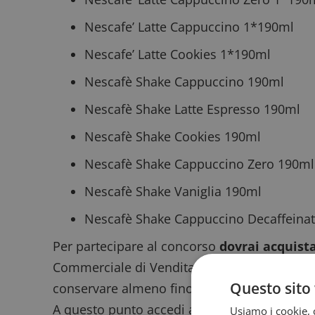
Nescafe’ Latte Cappuccino 1*190ml
Nescafe’ Latte Cookies 1*190ml
Nescafè Shake Cappuccino 190ml
Nescafè Shake Latte Espresso 190ml
Nescafè Shake Cookies 190ml
Nescafè Shake Cappuccino Zero 190ml
Nescafè Shake Vaniglia 190ml
Nescafè Shake Cappuccino Decaffeina
Per partecipare al concorso
dovrai acquist
Commerciale di Vendita/Scontrino/Conferma 
Questo sito 
conservare almeno fino al 26 marzo 2022.
A questo punto accedi al sito della promoz
Usiamo i cookie, c