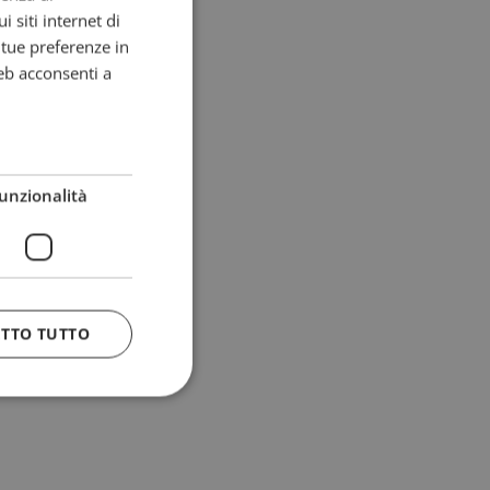
i siti internet di
e tue preferenze in
eb acconsenti a
unzionalità
ETTO TUTTO
 e la gestione