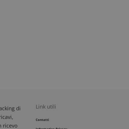
Link utili
racking di
icavi,
Contatti
n ricevo
Informativa Privacy