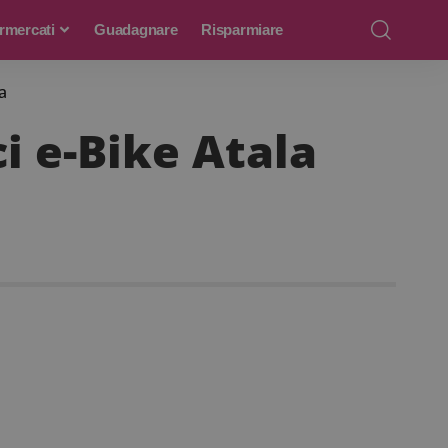
rmercati
Guadagnare
Risparmiare
a
i e-Bike Atala