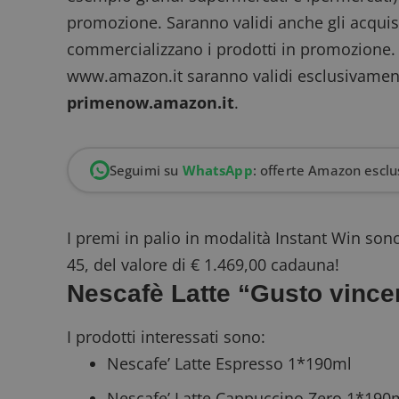
promozione. Saranno validi anche gli acquisti
commercializzano i prodotti in promozione. R
www.amazon.it saranno validi esclusivamente
primenow.amazon.it
.
Seguimi su
WhatsApp
: offerte Amazon esclus
I premi in palio in modalità
Instant Win
son
45, del valore di € 1.469,00 cadauna!
Nescafè Latte “Gusto vince
I prodotti interessati sono:
Nescafe’ Latte Espresso 1*190ml
Nescafe’ Latte Cappuccino Zero 1*190