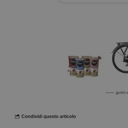
test_cookie
Goog
.doub
_pk_ses.1.938b
w
FCCDCF
.
__eoi
.
gusto 
Condividi questo articolo