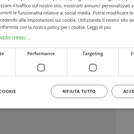
zzare il traffico sul nostro sito, mostrarti annunci personalizzati su
 Instant Win scoprirai subito se hai vinto!
fornirti le funzionalità relative ai social media. Potrai modificare l
Instant Win e l’eventuale estrazione a
dendo alle impostazioni sui cookie. Utilizzando il nostro sito w
no
entro il 25 novembre 2021
; i vincitori
conformità con la nostra policy per i cookie.
Leggi di più
onvalidare la vincita entro 5 giorni.
TNERS
(1900) →
DOTTI FRESCHI ITALIA S.r.l
te
Performance
Targeting
F
mi:
nad”: vinci 100 Carte Prepagate CONAD
COOKIE
RIFIUTA TUTTO
ACC
nci robot Powerbot e buoni spesa
rizzato:
Strettamente necessari
Performance
Targeting
Funzionalità
 necessari consentono le funzionalità principali del sito web come l'accesso dell'utente