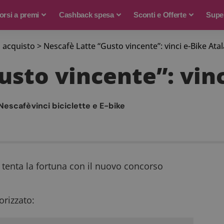
rsi a premi
Cashback spesa
Sconti e Offerte
Supe
 acquisto
>
Nescafè Latte “Gusto vincente”: vinci e-Bike Atal
sto vincente”: vinc
Nescafè
vinci biciclette e E-bike
a tenta la fortuna con il nuovo concorso
rizzato: