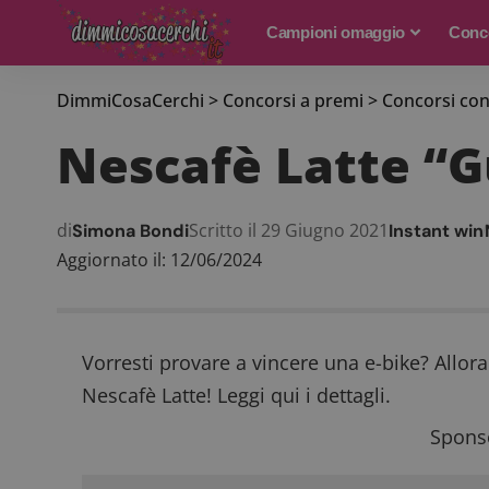
Campioni omaggio
Conco
DimmiCosaCerchi
>
Concorsi a premi
>
Concorsi con
Nescafè Latte “Gu
di
Scritto il 29 Giugno 2021
Simona Bondi
Instant win
Aggiornato il: 12/06/2024
Vorresti provare a vincere una e-bike? Allor
Nescafè Latte! Leggi qui i dettagli.
Sponso