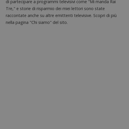
di partecipare a programmi televisivi come "Mi manda Rai
Strettamente necessari
Performance
Tre," e storie di risparmio dei miei lettori sono state
Targeting
Funzionalità
raccontate anche su altre emittenti televisive. Scopri di più
nella pagina "Chi siamo" del sito.
I cookie strettamente necessari consentono le
funzionalità principali del sito web come l'accesso
dell'utente e la gestione dell'account. Il sito web
non può essere utilizzato correttamente senza i
cookie strettamente necessari.
Nome
Provider
/
Dominio
S
_GRECAPTCHA
Google LLC
s
www.google.com
ApplicationGatewayAffinityCORS
diae.emailsp.com
S