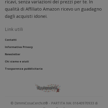
ricavi, senza variazioni dei prezzi per te. In
qualità di Affiliato Amazon ricevo un guadagno
dagli acquisti idonei.
Link utili
Contatti
Informativa Privacy
Newsletter
Chi siamo e aiuti
Trasparenza pubblicitaria
Nome
Provider
/
Dominio
Scadenza
Descri
_pk_id.1.938b
www.dimmicosacerchi.it
1 anno
Questo
Provider
/
Nome
Scadenza
Descrizione
cookie
Dominio
associa
piatta
test_cookie
14 minuti
Questo
Google LLC
analisi
57
cookie è
.doubleclick.net
open s
secondi
impostato
Piwik.
da
© DimmiCosaCerchi.it® - PARTITA IVA: 01640970933 di
utilizz
DoubleClick
aiutare
(che è di