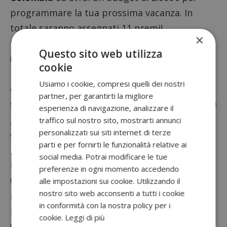
programmare la tua prossima vacanza. In
totale saranno assegnati 11 premi!
×
I prodotti promozionati sono tutte le
Questo sito web utilizza
referenze Nescafé Dolce Gusto
e per tentare
cookie
la fortuna ti basterà acquistare una o più
Usiamo i cookie, compresi quelli dei nostri
confezioni, registrarsi o fare il login nella
partner, per garantirti la migliore
sezione PREMIO
, compilare il form con il codice
esperienza di navigazione, analizzare il
gioco presente all’interno della confezione e
traffico sul nostro sito, mostrarti annunci
personalizzati sui siti internet di terze
quindi scoprire immediatamente l’esito della
parti e per fornirti le funzionalità relative ai
partecipazione: vincente o non vincente.
social media. Potrai modificare le tue
Potrai partecipare quante volte vorrai,
preferenze in ogni momento accedendo
utilizzando ovviamente codici sempre diversi:
alle impostazioni sui cookie. Utilizzando il
nostro sito web acconsenti a tutti i cookie
più acquisti, maggiori saranno le tue
in conformità con la nostra policy per i
possibilità di vincere un fantastico viaggio in
cookie.
Leggi di più
una delle destinazioni messe in palio nel