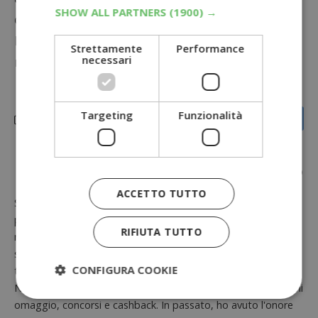
SHOW ALL PARTNERS
(1900) →
concorso.
Prima di partecipare, ricorda di consultare il
Strettamente
Performance
necessari
regolamento completo.
Targeting
Funzionalità
Simona Bondi
ACCETTO TUTTO
Sono Simona Bondi, la mente dietro DimmiCosaCerchi.it, un
progetto nato nel lontano 2008. La mia passione è il
RIFIUTA TUTTO
risparmio, e attraverso il mio sito, condivido preziosi
suggerimenti per aiutarti a risparmiare su ogni aspetto della
CONFIGURA COOKIE
tua vita, dalla spesa domestica al controllo del tuo budget.
Nel mio blog, troverai informazioni su buoni sconto, campioni
omaggio, concorsi e cashback. In passato, ho avuto l'onore