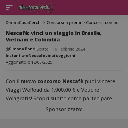
DimmiCosaCerchi
>
Concorsi a premi
>
Concorsi con acquisto
Nescafè: vinci un viaggio in Brasile,
Vietnam e Colombia
di
Simona Bondi
Scritto il 16 Febbraio 2024
Instant win
Nescafè
vinci soggiorni
Aggiornato il: 12/05/2025
Con il nuovo
concorso Nescafè
puoi vincere
Viaggi WeRoad da 1.900,00 € e Voucher
Volagratis! Scopri subito come partecipare.
Sponsorizzato: