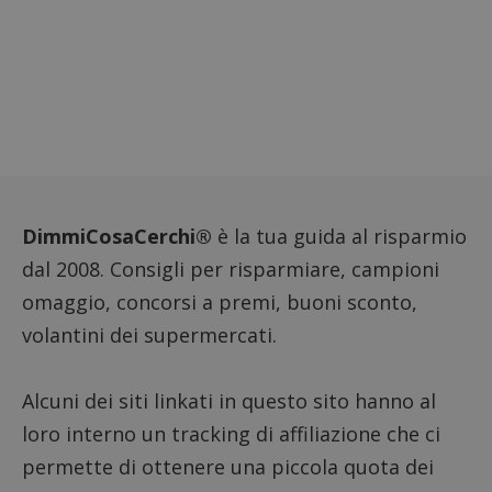
DimmiCosaCerchi®
è la tua guida al risparmio
dal 2008. Consigli per risparmiare, campioni
omaggio, concorsi a premi, buoni sconto,
Google Privacy Policy
volantini dei supermercati.
Alcuni dei siti linkati in questo sito hanno al
loro interno un tracking di affiliazione che ci
CookieScriptConsent
CookieScript
s
www.dimmicosacerchi.it
permette di ottenere una piccola quota dei