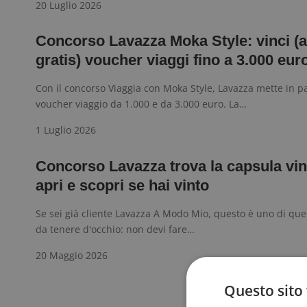
20 Luglio 2026
Concorso Lavazza Moka Style: vinci (
gratis) voucher viaggi fino a 3.000 eur
Con il concorso Viaggia con Moka Style, Lavazza mette in pa
voucher viaggio da 1.000 e da 3.000 euro. La…
1 Luglio 2026
Concorso Lavazza trova la capsula vin
apri e scopri se hai vinto
Se sei già cliente Lavazza A Modo Mio, questo è uno di que
da tenere d'occhio: non devi fare…
20 Maggio 2026
Sponso
Questo sito 