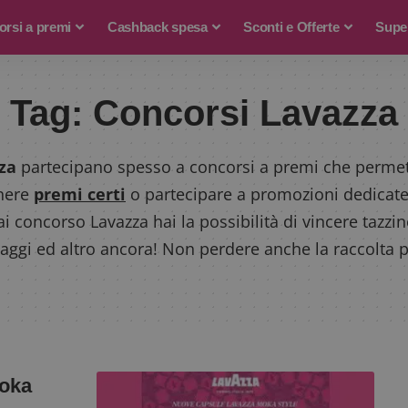
rsi a premi
Cashback spesa
Sconti e Offerte
Supe
Tag:
Concorsi Lavazza
za
partecipano spesso a concorsi a premi che perme
nere
premi certi
o partecipare a promozioni dedicate 
ai concorso Lavazza hai la possibilità di vincere tazzi
viaggi ed altro ancora! Non perdere anche la
raccolta 
Moka