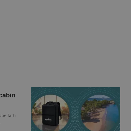
cabin
bbe farti
…