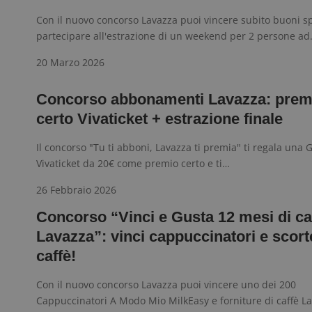
Nome
_pk_id.1.938b
w
Domi
Con il nuovo concorso Lavazza puoi vincere subito buoni s
test_cookie
Goog
partecipare all'estrazione di un weekend per 2 persone a
.doub
20 Marzo 2026
_pk_ses.1.938b
w
Concorso abbonamenti Lavazza: prem
certo Vivaticket + estrazione finale
Il concorso "Tu ti abboni, Lavazza ti premia" ti regala una G
FCCDCF
.
Vivaticket da 20€ come premio certo e ti…
26 Febbraio 2026
__eoi
.
Concorso “Vinci e Gusta 12 mesi di ca
Lavazza”: vinci cappuccinatori e scort
caffè!
Con il nuovo concorso Lavazza puoi vincere uno dei 200
Cappuccinatori A Modo Mio MilkEasy e forniture di caffè L