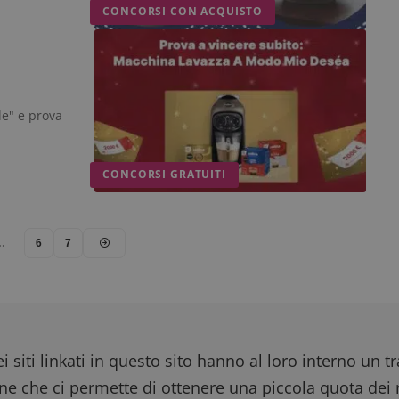
CONCORSI CON ACQUISTO
le" e prova
CONCORSI GRATUITI
…
6
7
i siti linkati in questo sito hanno al loro interno un t
one che ci permette di ottenere una piccola quota dei r