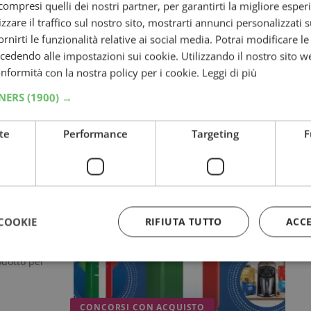
ompresi quelli dei nostri partner, per garantirti la migliore esper
zzare il traffico sul nostro sito, mostrarti annunci personalizzati su
fornirti le funzionalità relative ai social media. Potrai modificare l
dendo alle impostazioni sui cookie. Utilizzando il nostro sito w
conformità con la nostra policy per i cookie.
Leggi di più
TNERS
(1900) →
te
Performance
Targeting
F
n palio 15
e.…
CONCORSI CON ACQUISTO
lore”:
COOKIE
RIFIUTA TUTTO
ACC
alio
odotto per
Strettamente necessari
Performance
Targeting
Funzionalità
CONCORSI CON ACQUISTO