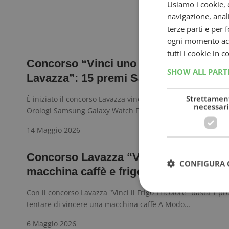
Usiamo i cookie, c
navigazione, anali
terze parti e per 
ogni momento acce
tutti i cookie in 
Concorso “Vinci uno smartwatch con
SHOW ALL PAR
Lavazza”: 15 premi Samsung!
Strettamen
È iniziato il concorso Lavazza vinci smartwatch che mette i
necessari
Orologi Samsung Galaxy Watch FE: scopri come partecipar
14 Maggio 2026
Concorso Lavazza “Vinci il Frigo Trico
CONFIGURA 
macchina caffè e frigorifero Smeg in p
Con il concorso Lavazza "Vinci il Frigo Tricolore" basta 1 pr
tentare di vincere una macchina caffè A Modo…
6 Maggio 2026