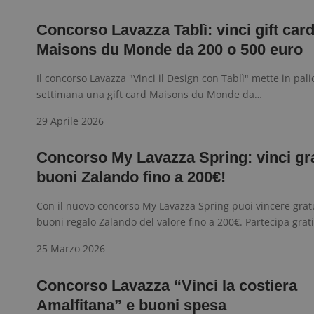
I cookie strettamente
dell'account. Il sito
Concorso Lavazza Tablì: vinci gift car
Nome
Maisons du Monde da 200 o 500 euro
_GRECAPTCHA
Il concorso Lavazza "Vinci il Design con Tablì" mette in pali
settimana una gift card Maisons du Monde da…
ApplicationGatewa
29 Aprile 2026
Concorso My Lavazza Spring: vinci gra
buoni Zalando fino a 200€!
Con il nuovo concorso My Lavazza Spring puoi vincere gra
CookieScriptConse
buoni regalo Zalando del valore fino a 200€. Partecipa grat
25 Marzo 2026
Concorso Lavazza “Vinci la costiera
Nome
P
Amalfitana” e buoni spesa
Prov