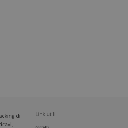
Link utili
racking di
icavi,
Contatti