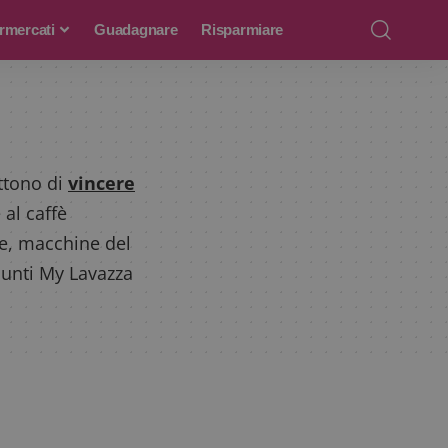
rmercati
Guadagnare
Risparmiare
ttono di
vincere
al caffè
ne, macchine del
punti My Lavazza