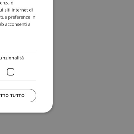
ienza di
i siti internet di
e tue preferenze in
eb acconsenti a
unzionalità
ETTO TUTTO