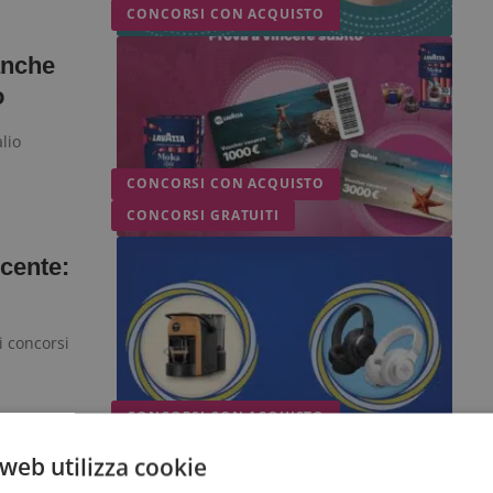
CONCORSI CON ACQUISTO
anche
o
lio
CONCORSI CON ACQUISTO
CONCORSI GRATUITI
cente:
i concorsi
CONCORSI CON ACQUISTO
rizzato:
web utilizza cookie