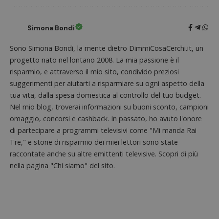
intern
dall'o
del sito
Simona Bondi
__eoi
.dimmicosacerchi.it
5 mesi 4
Questo
settimane
viene u
Sono Simona Bondi, la mente dietro DimmiCosaCerchi.it, un
per reg
l'impe
progetto nato nel lontano 2008. La mia passione è il
dell'ut
l'inter
risparmio, e attraverso il mio sito, condivido preziosi
con il 
contri
suggerimenti per aiutarti a risparmiare su ogni aspetto della
miglio
tua vita, dalla spesa domestica al controllo del tuo budget.
l'espe
dell'ut
Nel mio blog, troverai informazioni su buoni sconto, campioni
analizz
prestaz
omaggio, concorsi e cashback. In passato, ho avuto l'onore
sito.
di partecipare a programmi televisivi come "Mi manda Rai
Tre," e storie di risparmio dei miei lettori sono state
raccontate anche su altre emittenti televisive. Scopri di più
nella pagina "Chi siamo" del sito.