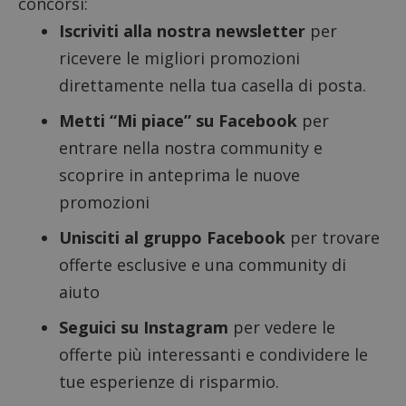
concorsi:
_pk_id.1.938b
www.dimmicosacerchi.it
1 anno
Questo
Provider
/
Nome
Scadenza
Descrizione
cookie
Dominio
Iscriviti alla nostra newsletter
per
associa
piatta
test_cookie
14 minuti
Questo
Google LLC
ricevere le migliori promozioni
analisi
57
cookie è
.doubleclick.net
open s
secondi
impostato
direttamente nella tua casella di posta.
Piwik.
da
utilizz
DoubleClick
aiutare
(che è di
Metti “Mi piace” su Facebook
per
proprie
proprietà di
siti We
Google) per
entrare nella nostra community e
monito
determinare
compo
se il browser
scoprire in anteprima le nuove
dei vis
del
misura
visitatore
promozioni
prestaz
del sito web
sito. È
supporta i
di tipo
cookie.
Unisciti al gruppo Facebook
per trovare
in cui i
_pk_id 
offerte esclusive e una community di
da una
serie 
aiuto
e lette
ritiene
codice
Seguici su Instagram
per vedere le
riferi
il dom
offerte più interessanti e condividere le
imposta
cookie
tue esperienze di risparmio.
_pk_ses.1.938b
www.dimmicosacerchi.it
29 minuti
Questo
58
cookie