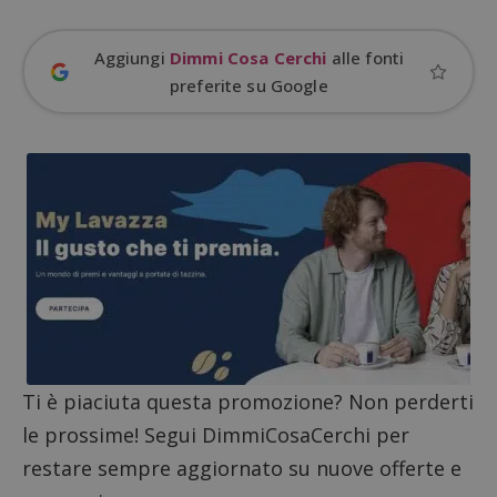
Aggiungi
Dimmi Cosa Cerchi
alle fonti
preferite su Google
CookieScriptConsent
CookieScript
s
www.dimmicosacerchi.it
Ti è piaciuta questa promozione? Non perderti
le prossime! Segui DimmiCosaCerchi per
restare sempre aggiornato su nuove offerte e
Nome
Provider
/
Dominio
Scadenza
Descri